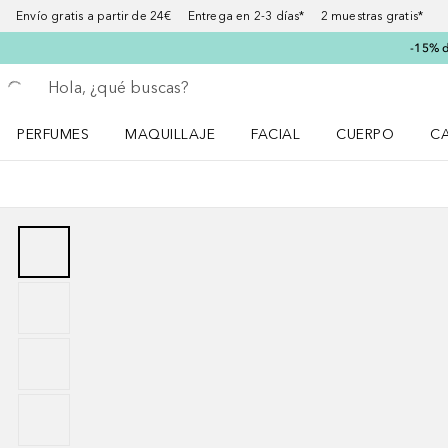
Envío gratis a partir de 24€ Entrega en 2-3 días* 2 muestras gratis*
-15% d
Regresar
Ejecutar búsqueda
PERFUMES
MAQUILLAJE
FACIAL
CUERPO
C
Abrir menú Perfumes
Abrir menú Maquillaje
Abrir menú Facial
Abrir menú Cuer
Ab