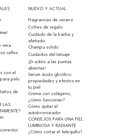
ALES
NUEVO Y ACTUAL
o
Fragrancias de verano
Cofres de regalo
ímel
Cuidado de la barba y
afeitado
e vera
Champu solido
os callos
Cuidados del tatuaje
¡Di adiós a las puntas
abiertas!
os con el
Serum ácido glicólico:
 para pelo
propiedades y efectos en
tu piel
 Baños de
Crema con colágeno,
¿cómo funcionan?
R LAS
Cómo quitar el
TAMENTE?
autobronceador
um
CONSEJOS PARA UNA PIEL
LUMINOSA Y RADIANTE
corrector
¿Cómo cortar el felequillo?