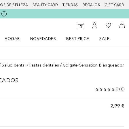
IOS DE BELLEZA
BEAUTY CARD
TIENDAS
REGALOS
GIFT CARD
Mi lista d
Al Storefinder
Mi cuenta
A l
HOGAR
NOVEDADES
BEST PRICE
SALE
Abrir menú Hogar
Abrir menú Novedades
Abrir menú Sal
Salud dental
Pastas dentales
Colgate Sensation Blanqueador
UEADOR
0
(
0
)
2,99 €