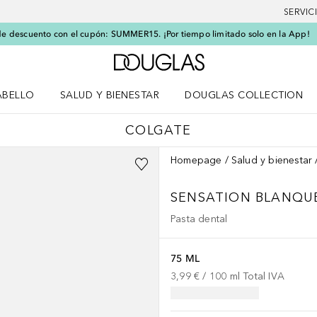
SERVIC
e descuento con el cupón: SUMMER15. ¡Por tiempo limitado solo en la App!
A Douglas Home
ABELLO
SALUD Y BIENESTAR
DOUGLAS COLLECTION
po
rir menú Cabello
Abrir menú Salud y bienestar
COLGATE
Homepage
Salud y bienestar
SENSATION BLANQ
Pasta dental
75 ML
3,99 €
 / 
100
ml
Total IVA