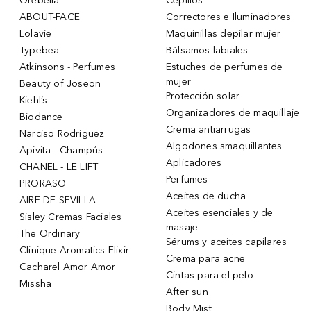
Orebella
Cepillos
ABOUT-FACE
Correctores e Iluminadores
Lolavie
Maquinillas depilar mujer
Typebea
Bálsamos labiales
Atkinsons - Perfumes
Estuches de perfumes de
mujer
Beauty of Joseon
Protección solar
Kiehl’s
Organizadores de maquillaje
Biodance
Crema antiarrugas
Narciso Rodriguez
Algodones smaquillantes
Apivita - Champús
Aplicadores
CHANEL - LE LIFT
Perfumes
PRORASO
Aceites de ducha
AIRE DE SEVILLA
Aceites esenciales y de
Sisley Cremas Faciales
masaje
The Ordinary
Sérums y aceites capilares
Clinique Aromatics Elixir
Crema para acne
Cacharel Amor Amor
Cintas para el pelo
Missha
After sun
Body Mist