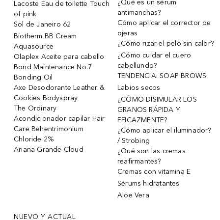
¿Qué es un sérum
Lacoste Eau de toilette Touch
antimanchas?
of pink
Cómo aplicar el corrector de
Sol de Janeiro 62
ojeras
Biotherm BB Cream
¿Cómo rizar el pelo sin calor?
Aquasource
¿Cómo cuidar el cuero
Olaplex Aceite para cabello
cabellundo?
Bond Maintenance No.7
TENDENCIA: SOAP BROWS
Bonding Oil
Axe Desodorante Leather &
Labios secos
Cookies Bodyspray
¿CÓMO DISIMULAR LOS
The Ordinary
GRANOS RÁPIDA Y
Acondicionador capilar Hair
EFICAZMENTE?
Care Behentrimonium
¿Cómo aplicar el iluminador?
Chloride 2%
/ Strobing
Ariana Grande Cloud
¿Qué son las cremas
reafirmantes?
Cremas con vitamina E
Sérums hidratantes
Aloe Vera
NUEVO Y ACTUAL