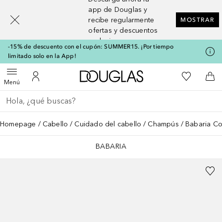
[navigation.slideout.screenreader]
app de Douglas y
recibe regularmente
MOSTRAR
ofertas y descuentos
exclusivos
-15% de descuento con el cupón: SUMMER15. ¡Por tiempo
limitado solo en la App!
A Douglas Home
Mi lista d
Abrir menú
Mi cuenta
A l
Menú
Regresar
Ejecutar búsqueda
Homepage
Cabello
Cuidado del cabello
Champús
Babaria Co
BABARIA