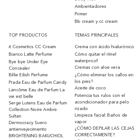
Ambientadores
Primer
Bb cream y cc cream
TOP PRODUCTOS
TEMAS PRINCIPALES
it Cosmetics CC Cream
Crema con ácido hialurónico
Bianco Latte Perfume
Cómo quitar el rímel
waterproof
Bye bye Under Eye
Cremas con aloe vera
Concealer
Billie Eilish Perfume
¿Cómo eliminar los callos en
los pies?
Prada Eau de Parfum Candy
Aceite de coco
Lancôme Eau de Parfum La
Potencia tus rulos con el
vie est belle
acondicionador para pelo
Serge Lutens Eau de Parfum
rizado
Collection Noire Ambre
Limpieza facial: Baños de
Sultan
vapor
Dermocracy Suero
¿CÓMO DEPILAR LAS CEJAS
antienvejecimiento
CORRECTAMENTE?
BRIGHTENING BAKUCHIOL