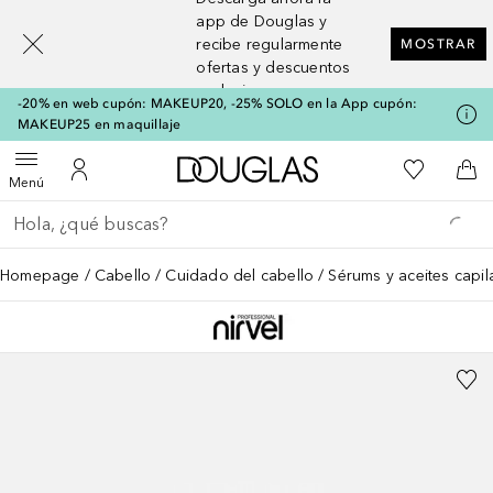
[navigation.slideout.screenreader]
app de Douglas y
recibe regularmente
MOSTRAR
ofertas y descuentos
exclusivos
-20% en web cupón: MAKEUP20, -25% SOLO en la App cupón:
MAKEUP25 en maquillaje
A Douglas Home
Mi lista d
Abrir menú
Mi cuenta
A l
Menú
Regresar
Ejecutar búsqueda
Homepage
Cabello
Cuidado del cabello
Sérums y aceites capil