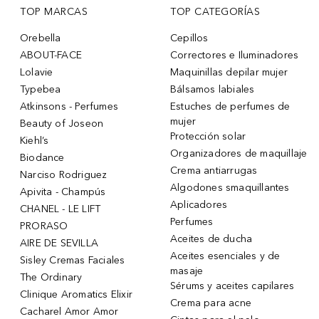
TOP MARCAS
TOP CATEGORÍAS
Orebella
Cepillos
ABOUT-FACE
Correctores e Iluminadores
Lolavie
Maquinillas depilar mujer
Typebea
Bálsamos labiales
Atkinsons - Perfumes
Estuches de perfumes de
mujer
Beauty of Joseon
Protección solar
Kiehl’s
Organizadores de maquillaje
Biodance
Crema antiarrugas
Narciso Rodriguez
Algodones smaquillantes
Apivita - Champús
Aplicadores
CHANEL - LE LIFT
Perfumes
PRORASO
Aceites de ducha
AIRE DE SEVILLA
Aceites esenciales y de
Sisley Cremas Faciales
masaje
The Ordinary
Sérums y aceites capilares
Clinique Aromatics Elixir
Crema para acne
Cacharel Amor Amor