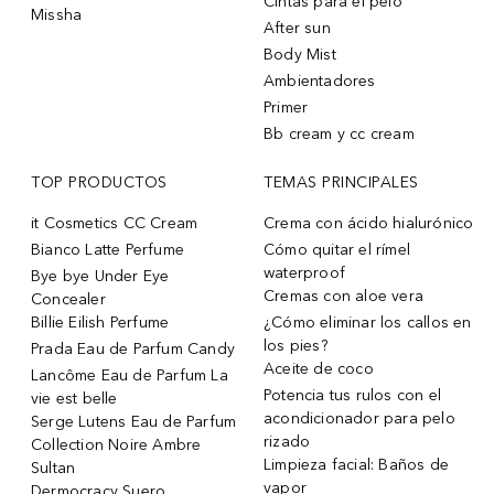
Cintas para el pelo
Missha
After sun
Body Mist
Ambientadores
Primer
Bb cream y cc cream
TOP PRODUCTOS
TEMAS PRINCIPALES
it Cosmetics CC Cream
Crema con ácido hialurónico
Bianco Latte Perfume
Cómo quitar el rímel
waterproof
Bye bye Under Eye
Cremas con aloe vera
Concealer
Billie Eilish Perfume
¿Cómo eliminar los callos en
los pies?
Prada Eau de Parfum Candy
Aceite de coco
Lancôme Eau de Parfum La
Potencia tus rulos con el
vie est belle
acondicionador para pelo
Serge Lutens Eau de Parfum
rizado
Collection Noire Ambre
Limpieza facial: Baños de
Sultan
vapor
Dermocracy Suero