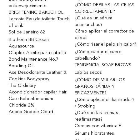
¿CÓMO DEPILAR LAS CEJAS
antienvejecimiento
CORRECTAMENTE?
BRIGHTENING BAKUCHIOL
¿Qué es un sérum
Lacoste Eau de toilette Touch
antimanchas?
of pink
Cómo aplicar el corrector de
Sol de Janeiro 62
ojeras
Biotherm BB Cream
¿Cómo rizar el pelo sin calor?
Aquasource
¿Cómo cuidar el cuero
Olaplex Aceite para cabello
cabellundo?
Bond Maintenance No.7
TENDENCIA: SOAP BROWS
Bonding Oil
Axe Desodorante Leather &
Labios secos
Cookies Bodyspray
¿CÓMO DISIMULAR LOS
The Ordinary
GRANOS RÁPIDA Y
Acondicionador capilar Hair
EFICAZMENTE?
Care Behentrimonium
¿Cómo aplicar el iluminador?
Chloride 2%
/ Strobing
Ariana Grande Cloud
¿Qué son las cremas
reafirmantes?
Cremas con vitamina E
Sérums hidratantes