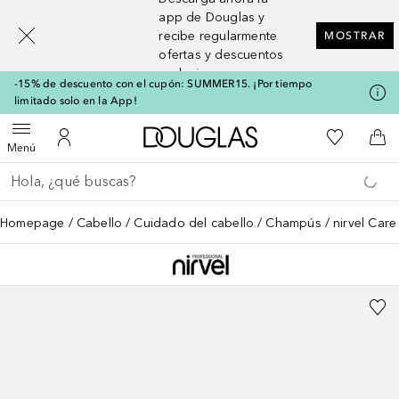
[navigation.slideout.screenreader]
app de Douglas y
recibe regularmente
MOSTRAR
ofertas y descuentos
exclusivos
-15% de descuento con el cupón: SUMMER15. ¡Por tiempo
limitado solo en la App!
A Douglas Home
Mi lista d
Abrir menú
Mi cuenta
A l
Menú
Regresar
Ejecutar búsqueda
Homepage
Cabello
Cuidado del cabello
Champús
nirvel Car