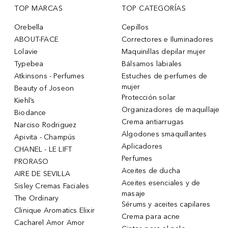
TOP MARCAS
TOP CATEGORÍAS
Orebella
Cepillos
ABOUT-FACE
Correctores e Iluminadores
Lolavie
Maquinillas depilar mujer
Typebea
Bálsamos labiales
Atkinsons - Perfumes
Estuches de perfumes de
mujer
Beauty of Joseon
Protección solar
Kiehl’s
Organizadores de maquillaje
Biodance
Crema antiarrugas
Narciso Rodriguez
Algodones smaquillantes
Apivita - Champús
Aplicadores
CHANEL - LE LIFT
Perfumes
PRORASO
Aceites de ducha
AIRE DE SEVILLA
Aceites esenciales y de
Sisley Cremas Faciales
masaje
The Ordinary
Sérums y aceites capilares
Clinique Aromatics Elixir
Crema para acne
Cacharel Amor Amor