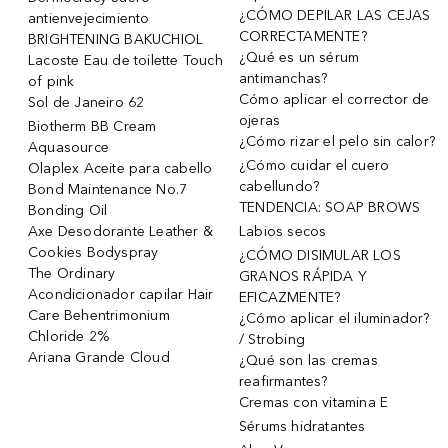
¿CÓMO DEPILAR LAS CEJAS
antienvejecimiento
CORRECTAMENTE?
BRIGHTENING BAKUCHIOL
¿Qué es un sérum
Lacoste Eau de toilette Touch
antimanchas?
of pink
Cómo aplicar el corrector de
Sol de Janeiro 62
ojeras
Biotherm BB Cream
¿Cómo rizar el pelo sin calor?
Aquasource
¿Cómo cuidar el cuero
Olaplex Aceite para cabello
cabellundo?
Bond Maintenance No.7
TENDENCIA: SOAP BROWS
Bonding Oil
Axe Desodorante Leather &
Labios secos
Cookies Bodyspray
¿CÓMO DISIMULAR LOS
The Ordinary
GRANOS RÁPIDA Y
Acondicionador capilar Hair
EFICAZMENTE?
Care Behentrimonium
¿Cómo aplicar el iluminador?
Chloride 2%
/ Strobing
Ariana Grande Cloud
¿Qué son las cremas
reafirmantes?
Cremas con vitamina E
Sérums hidratantes