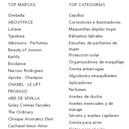
TOP MARCAS
TOP CATEGORÍAS
Orebella
Cepillos
ABOUT-FACE
Correctores e Iluminadores
Lolavie
Maquinillas depilar mujer
Typebea
Bálsamos labiales
Atkinsons - Perfumes
Estuches de perfumes de
mujer
Beauty of Joseon
Protección solar
Kiehl’s
Organizadores de maquillaje
Biodance
Crema antiarrugas
Narciso Rodriguez
Algodones smaquillantes
Apivita - Champús
Aplicadores
CHANEL - LE LIFT
Perfumes
PRORASO
Aceites de ducha
AIRE DE SEVILLA
Aceites esenciales y de
Sisley Cremas Faciales
masaje
The Ordinary
Sérums y aceites capilares
Clinique Aromatics Elixir
Crema para acne
Cacharel Amor Amor