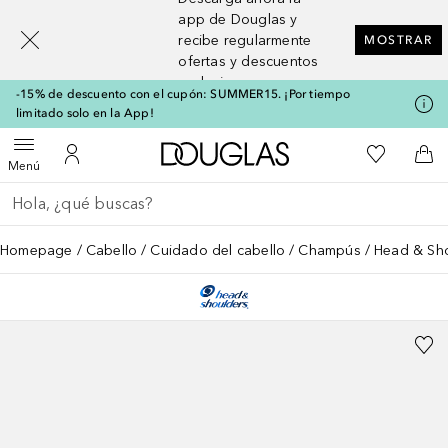
[navigation.slideout.screenreader]
app de Douglas y
recibe regularmente
MOSTRAR
ofertas y descuentos
exclusivos
-15% de descuento con el cupón: SUMMER15. ¡Por tiempo
limitado solo en la App!
A Douglas Home
Mi lista d
Abrir menú
Mi cuenta
A l
Menú
Regresar
Ejecutar búsqueda
Homepage
Cabello
Cuidado del cabello
Champús
Head & Sho