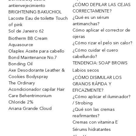
¿CÓMO DEPILAR LAS CEJAS
antienvejecimiento
CORRECTAMENTE?
BRIGHTENING BAKUCHIOL
¿Qué es un sérum
Lacoste Eau de toilette Touch
antimanchas?
of pink
Cómo aplicar el corrector de
Sol de Janeiro 62
ojeras
Biotherm BB Cream
¿Cómo rizar el pelo sin calor?
Aquasource
¿Cómo cuidar el cuero
Olaplex Aceite para cabello
cabellundo?
Bond Maintenance No.7
TENDENCIA: SOAP BROWS
Bonding Oil
Axe Desodorante Leather &
Labios secos
Cookies Bodyspray
¿CÓMO DISIMULAR LOS
The Ordinary
GRANOS RÁPIDA Y
Acondicionador capilar Hair
EFICAZMENTE?
Care Behentrimonium
¿Cómo aplicar el iluminador?
Chloride 2%
/ Strobing
Ariana Grande Cloud
¿Qué son las cremas
reafirmantes?
Cremas con vitamina E
Sérums hidratantes