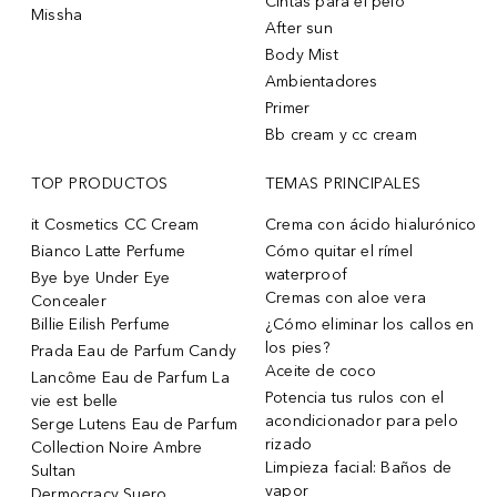
Cintas para el pelo
Missha
After sun
Body Mist
Ambientadores
Primer
Bb cream y cc cream
TOP PRODUCTOS
TEMAS PRINCIPALES
it Cosmetics CC Cream
Crema con ácido hialurónico
Bianco Latte Perfume
Cómo quitar el rímel
waterproof
Bye bye Under Eye
Cremas con aloe vera
Concealer
Billie Eilish Perfume
¿Cómo eliminar los callos en
los pies?
Prada Eau de Parfum Candy
Aceite de coco
Lancôme Eau de Parfum La
Potencia tus rulos con el
vie est belle
acondicionador para pelo
Serge Lutens Eau de Parfum
rizado
Collection Noire Ambre
Limpieza facial: Baños de
Sultan
vapor
Dermocracy Suero