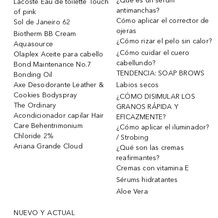
¿Qué es un sérum
Lacoste Eau de toilette Touch
antimanchas?
of pink
Cómo aplicar el corrector de
Sol de Janeiro 62
ojeras
Biotherm BB Cream
¿Cómo rizar el pelo sin calor?
Aquasource
¿Cómo cuidar el cuero
Olaplex Aceite para cabello
cabellundo?
Bond Maintenance No.7
TENDENCIA: SOAP BROWS
Bonding Oil
Axe Desodorante Leather &
Labios secos
Cookies Bodyspray
¿CÓMO DISIMULAR LOS
The Ordinary
GRANOS RÁPIDA Y
Acondicionador capilar Hair
EFICAZMENTE?
Care Behentrimonium
¿Cómo aplicar el iluminador?
Chloride 2%
/ Strobing
Ariana Grande Cloud
¿Qué son las cremas
reafirmantes?
Cremas con vitamina E
Sérums hidratantes
Aloe Vera
NUEVO Y ACTUAL