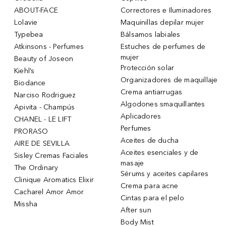
ABOUT-FACE
Correctores e Iluminadores
Lolavie
Maquinillas depilar mujer
Typebea
Bálsamos labiales
Atkinsons - Perfumes
Estuches de perfumes de
mujer
Beauty of Joseon
Protección solar
Kiehl’s
Organizadores de maquillaje
Biodance
Crema antiarrugas
Narciso Rodriguez
Algodones smaquillantes
Apivita - Champús
Aplicadores
CHANEL - LE LIFT
Perfumes
PRORASO
Aceites de ducha
AIRE DE SEVILLA
Aceites esenciales y de
Sisley Cremas Faciales
masaje
The Ordinary
Sérums y aceites capilares
Clinique Aromatics Elixir
Crema para acne
Cacharel Amor Amor
Cintas para el pelo
Missha
After sun
Body Mist