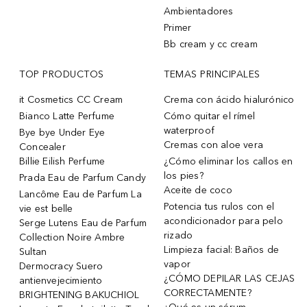
Ambientadores
Primer
Bb cream y cc cream
TOP PRODUCTOS
TEMAS PRINCIPALES
it Cosmetics CC Cream
Crema con ácido hialurónico
Bianco Latte Perfume
Cómo quitar el rímel
waterproof
Bye bye Under Eye
Cremas con aloe vera
Concealer
Billie Eilish Perfume
¿Cómo eliminar los callos en
los pies?
Prada Eau de Parfum Candy
Aceite de coco
Lancôme Eau de Parfum La
Potencia tus rulos con el
vie est belle
acondicionador para pelo
Serge Lutens Eau de Parfum
rizado
Collection Noire Ambre
Limpieza facial: Baños de
Sultan
vapor
Dermocracy Suero
¿CÓMO DEPILAR LAS CEJAS
antienvejecimiento
CORRECTAMENTE?
BRIGHTENING BAKUCHIOL