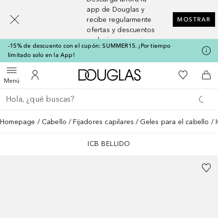
[navigation.slideout.screenreader]
app de Douglas y
recibe regularmente
MOSTRAR
ofertas y descuentos
exclusivos
-15% de descuento con el cupón: SUMMER15. ¡Por tiempo
limitado solo en la App!
A Douglas Home
Mi lista d
Abrir menú
Mi cuenta
A l
Menú
Regresar
Ejecutar búsqueda
Homepage
Cabello
Fijadores capilares
Geles para el cabello
ICB BELLIDO