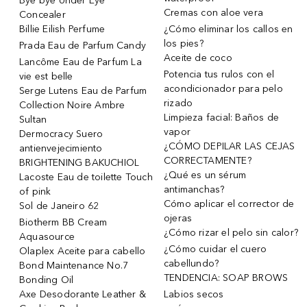
Bye bye Under Eye
Cremas con aloe vera
Concealer
Billie Eilish Perfume
¿Cómo eliminar los callos en
los pies?
Prada Eau de Parfum Candy
Aceite de coco
Lancôme Eau de Parfum La
Potencia tus rulos con el
vie est belle
acondicionador para pelo
Serge Lutens Eau de Parfum
rizado
Collection Noire Ambre
Limpieza facial: Baños de
Sultan
vapor
Dermocracy Suero
¿CÓMO DEPILAR LAS CEJAS
antienvejecimiento
CORRECTAMENTE?
BRIGHTENING BAKUCHIOL
¿Qué es un sérum
Lacoste Eau de toilette Touch
antimanchas?
of pink
Cómo aplicar el corrector de
Sol de Janeiro 62
ojeras
Biotherm BB Cream
¿Cómo rizar el pelo sin calor?
Aquasource
¿Cómo cuidar el cuero
Olaplex Aceite para cabello
cabellundo?
Bond Maintenance No.7
TENDENCIA: SOAP BROWS
Bonding Oil
Axe Desodorante Leather &
Labios secos