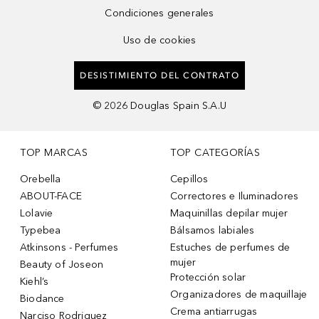
Condiciones generales
Uso de cookies
DESISTIMIENTO DEL CONTRATO
©
2026
Douglas Spain S.A.U
TOP MARCAS
TOP CATEGORÍAS
Orebella
Cepillos
ABOUT-FACE
Correctores e Iluminadores
Lolavie
Maquinillas depilar mujer
Typebea
Bálsamos labiales
Atkinsons - Perfumes
Estuches de perfumes de
mujer
Beauty of Joseon
Protección solar
Kiehl’s
Organizadores de maquillaje
Biodance
Crema antiarrugas
Narciso Rodriguez