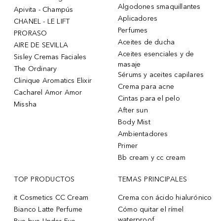
Algodones smaquillantes
Apivita - Champús
Aplicadores
CHANEL - LE LIFT
Perfumes
PRORASO
Aceites de ducha
AIRE DE SEVILLA
Aceites esenciales y de
Sisley Cremas Faciales
masaje
The Ordinary
Sérums y aceites capilares
Clinique Aromatics Elixir
Crema para acne
Cacharel Amor Amor
Cintas para el pelo
Missha
After sun
Body Mist
Ambientadores
Primer
Bb cream y cc cream
TOP PRODUCTOS
TEMAS PRINCIPALES
it Cosmetics CC Cream
Crema con ácido hialurónico
Bianco Latte Perfume
Cómo quitar el rímel
waterproof