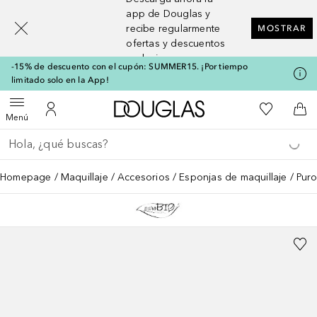
[navigation.slideout.screenreader]
app de Douglas y
recibe regularmente
MOSTRAR
ofertas y descuentos
exclusivos
-15% de descuento con el cupón: SUMMER15. ¡Por tiempo
limitado solo en la App!
A Douglas Home
Mi lista d
Abrir menú
Mi cuenta
A l
Menú
Regresar
Ejecutar búsqueda
Homepage
Maquillaje
Accesorios
Esponjas de maquillaje
Puro