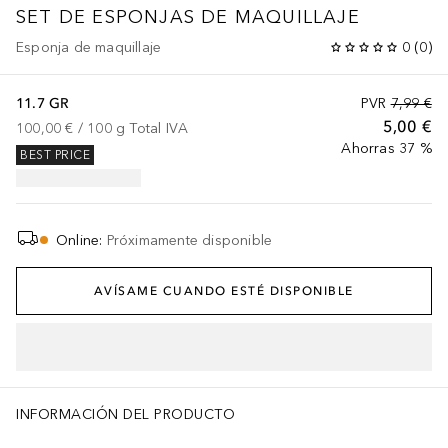
SET DE ESPONJAS DE MAQUILLAJE
Esponja de maquillaje
0
(
0
)
11.7 GR
PVR
7,99 €
5,00 €
100,00 €
 / 
100
g
Total IVA
Ahorras 37 %
BEST PRICE
Online
:
Próximamente disponible
AVÍSAME CUANDO ESTÉ DISPONIBLE
INFORMACIÓN DEL PRODUCTO