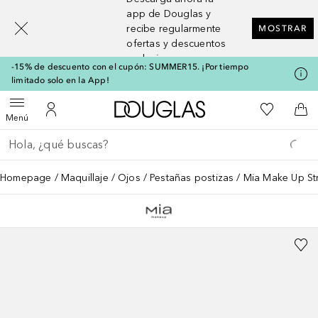
[navigation.slideout.screenreader]
app de Douglas y
recibe regularmente
MOSTRAR
ofertas y descuentos
exclusivos
-15% de descuento con el cupón: SUMMER15. ¡Por tiempo
limitado solo en la App!
A Douglas Home
Mi lista d
Abrir menú
Mi cuenta
A l
Menú
Regresar
Ejecutar búsqueda
Homepage
Maquillaje
Ojos
Pestañas postizas
Mia Make Up Str