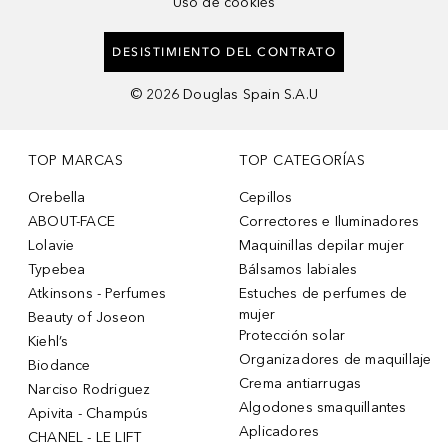
Uso de cookies
DESISTIMIENTO DEL CONTRATO
©
2026
Douglas Spain S.A.U
TOP MARCAS
TOP CATEGORÍAS
Orebella
Cepillos
ABOUT-FACE
Correctores e Iluminadores
Lolavie
Maquinillas depilar mujer
Typebea
Bálsamos labiales
Atkinsons - Perfumes
Estuches de perfumes de
mujer
Beauty of Joseon
Protección solar
Kiehl’s
Organizadores de maquillaje
Biodance
Crema antiarrugas
Narciso Rodriguez
Algodones smaquillantes
Apivita - Champús
Aplicadores
CHANEL - LE LIFT