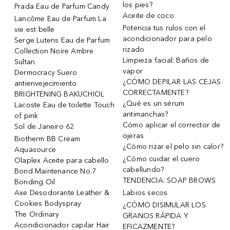
los pies?
Prada Eau de Parfum Candy
Aceite de coco
Lancôme Eau de Parfum La
Potencia tus rulos con el
vie est belle
acondicionador para pelo
Serge Lutens Eau de Parfum
rizado
Collection Noire Ambre
Limpieza facial: Baños de
Sultan
vapor
Dermocracy Suero
¿CÓMO DEPILAR LAS CEJAS
antienvejecimiento
CORRECTAMENTE?
BRIGHTENING BAKUCHIOL
¿Qué es un sérum
Lacoste Eau de toilette Touch
antimanchas?
of pink
Cómo aplicar el corrector de
Sol de Janeiro 62
ojeras
Biotherm BB Cream
¿Cómo rizar el pelo sin calor?
Aquasource
¿Cómo cuidar el cuero
Olaplex Aceite para cabello
cabellundo?
Bond Maintenance No.7
TENDENCIA: SOAP BROWS
Bonding Oil
Axe Desodorante Leather &
Labios secos
Cookies Bodyspray
¿CÓMO DISIMULAR LOS
The Ordinary
GRANOS RÁPIDA Y
Acondicionador capilar Hair
EFICAZMENTE?