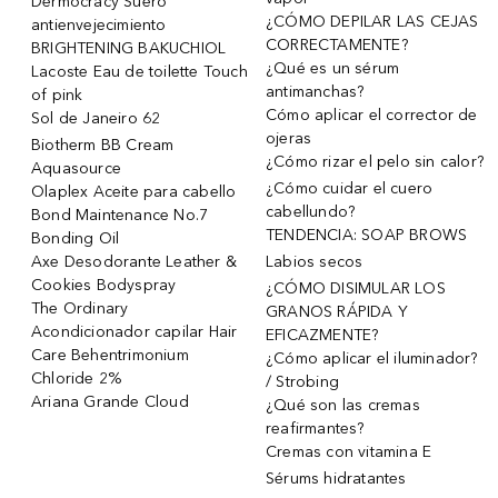
Dermocracy Suero
¿CÓMO DEPILAR LAS CEJAS
antienvejecimiento
CORRECTAMENTE?
BRIGHTENING BAKUCHIOL
¿Qué es un sérum
Lacoste Eau de toilette Touch
antimanchas?
of pink
Cómo aplicar el corrector de
Sol de Janeiro 62
ojeras
Biotherm BB Cream
¿Cómo rizar el pelo sin calor?
Aquasource
¿Cómo cuidar el cuero
Olaplex Aceite para cabello
cabellundo?
Bond Maintenance No.7
TENDENCIA: SOAP BROWS
Bonding Oil
Axe Desodorante Leather &
Labios secos
Cookies Bodyspray
¿CÓMO DISIMULAR LOS
The Ordinary
GRANOS RÁPIDA Y
Acondicionador capilar Hair
EFICAZMENTE?
Care Behentrimonium
¿Cómo aplicar el iluminador?
Chloride 2%
/ Strobing
Ariana Grande Cloud
¿Qué son las cremas
reafirmantes?
Cremas con vitamina E
Sérums hidratantes