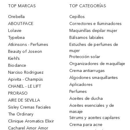
TOP MARCAS
TOP CATEGORÍAS
Orebella
Cepillos
ABOUT-FACE
Correctores e Iluminadores
Lolavie
Maquinillas depilar mujer
Typebea
Bálsamos labiales
Atkinsons - Perfumes
Estuches de perfumes de
mujer
Beauty of Joseon
Protección solar
Kiehl’s
Organizadores de maquillaje
Biodance
Crema antiarrugas
Narciso Rodriguez
Algodones smaquillantes
Apivita - Champús
Aplicadores
CHANEL - LE LIFT
Perfumes
PRORASO
Aceites de ducha
AIRE DE SEVILLA
Aceites esenciales y de
Sisley Cremas Faciales
masaje
The Ordinary
Sérums y aceites capilares
Clinique Aromatics Elixir
Crema para acne
Cacharel Amor Amor