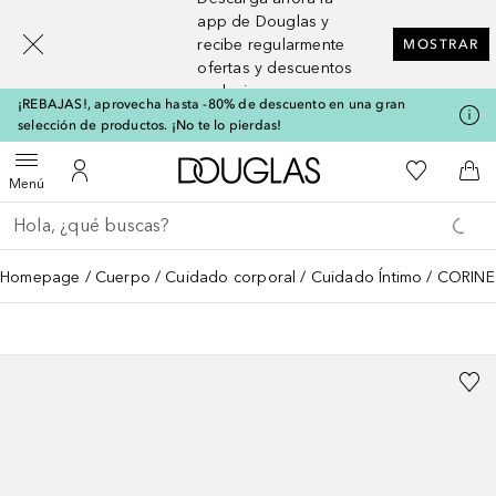
[navigation.slideout.screenreader]
app de Douglas y
recibe regularmente
MOSTRAR
ofertas y descuentos
exclusivos
¡REBAJAS!, aprovecha hasta -80% de descuento en una gran
selección de productos. ¡No te lo pierdas!
A Douglas Home
Mi lista d
Abrir menú
Mi cuenta
A l
Menú
Regresar
Ejecutar búsqueda
Homepage
Cuerpo
Cuidado corporal
Cuidado Íntimo
CORINE 
CORINE DE FARME