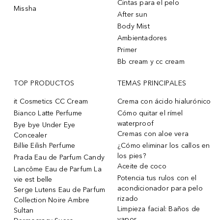
Cintas para el pelo
Missha
After sun
Body Mist
Ambientadores
Primer
Bb cream y cc cream
TOP PRODUCTOS
TEMAS PRINCIPALES
it Cosmetics CC Cream
Crema con ácido hialurónico
Bianco Latte Perfume
Cómo quitar el rímel
waterproof
Bye bye Under Eye
Cremas con aloe vera
Concealer
Billie Eilish Perfume
¿Cómo eliminar los callos en
los pies?
Prada Eau de Parfum Candy
Aceite de coco
Lancôme Eau de Parfum La
Potencia tus rulos con el
vie est belle
acondicionador para pelo
Serge Lutens Eau de Parfum
rizado
Collection Noire Ambre
Limpieza facial: Baños de
Sultan
vapor