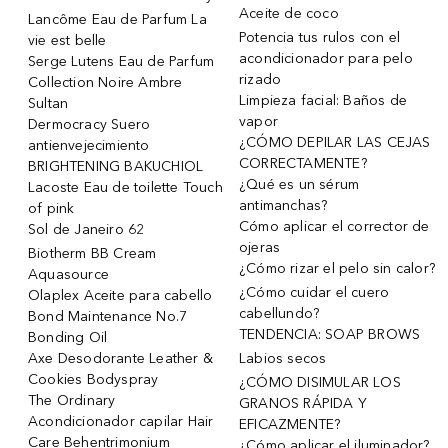
Aceite de coco
Lancôme Eau de Parfum La
Potencia tus rulos con el
vie est belle
acondicionador para pelo
Serge Lutens Eau de Parfum
rizado
Collection Noire Ambre
Limpieza facial: Baños de
Sultan
vapor
Dermocracy Suero
¿CÓMO DEPILAR LAS CEJAS
antienvejecimiento
CORRECTAMENTE?
BRIGHTENING BAKUCHIOL
¿Qué es un sérum
Lacoste Eau de toilette Touch
antimanchas?
of pink
Cómo aplicar el corrector de
Sol de Janeiro 62
ojeras
Biotherm BB Cream
¿Cómo rizar el pelo sin calor?
Aquasource
¿Cómo cuidar el cuero
Olaplex Aceite para cabello
cabellundo?
Bond Maintenance No.7
TENDENCIA: SOAP BROWS
Bonding Oil
Axe Desodorante Leather &
Labios secos
Cookies Bodyspray
¿CÓMO DISIMULAR LOS
The Ordinary
GRANOS RÁPIDA Y
Acondicionador capilar Hair
EFICAZMENTE?
Care Behentrimonium
¿Cómo aplicar el iluminador?