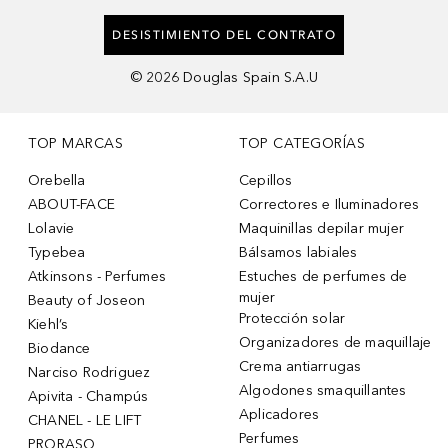
DESISTIMIENTO DEL CONTRATO
©
2026
Douglas Spain S.A.U
TOP MARCAS
TOP CATEGORÍAS
Orebella
Cepillos
ABOUT-FACE
Correctores e Iluminadores
Lolavie
Maquinillas depilar mujer
Typebea
Bálsamos labiales
Atkinsons - Perfumes
Estuches de perfumes de
mujer
Beauty of Joseon
Protección solar
Kiehl’s
Organizadores de maquillaje
Biodance
Crema antiarrugas
Narciso Rodriguez
Algodones smaquillantes
Apivita - Champús
Aplicadores
CHANEL - LE LIFT
Perfumes
PRORASO