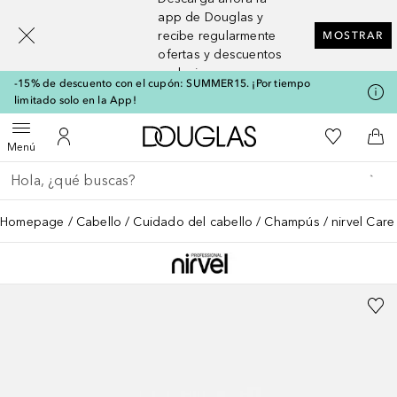
[navigation.slideout.screenreader]
app de Douglas y
recibe regularmente
MOSTRAR
ofertas y descuentos
exclusivos
-15% de descuento con el cupón: SUMMER15. ¡Por tiempo
limitado solo en la App!
A Douglas Home
Mi lista d
Abrir menú
Mi cuenta
A l
Menú
Regresar
Ejecutar búsqueda
Homepage
Cabello
Cuidado del cabello
Champús
nirvel Car