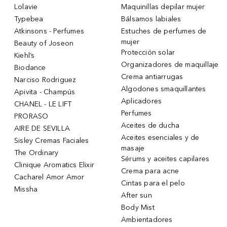
Lolavie
Maquinillas depilar mujer
Typebea
Bálsamos labiales
Atkinsons - Perfumes
Estuches de perfumes de
mujer
Beauty of Joseon
Protección solar
Kiehl’s
Organizadores de maquillaje
Biodance
Crema antiarrugas
Narciso Rodriguez
Algodones smaquillantes
Apivita - Champús
Aplicadores
CHANEL - LE LIFT
Perfumes
PRORASO
Aceites de ducha
AIRE DE SEVILLA
Aceites esenciales y de
Sisley Cremas Faciales
masaje
The Ordinary
Sérums y aceites capilares
Clinique Aromatics Elixir
Crema para acne
Cacharel Amor Amor
Cintas para el pelo
Missha
After sun
Body Mist
Ambientadores