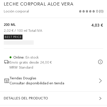
LECHE CORPORAL ALOE VERA
Loción corporal
0
(
0
)
200 ML
4,03 €
2,02 €
 / 
100
ml
Total IVA
BEST PRICE
Online
:
En stock
Envío gratis desde
24,00 €
MRW Standard
Tiendas Douglas
Consultar disponibilidad en tienda
AÑADIR AL CARRITO
DETALLES DEL PRODUCTO