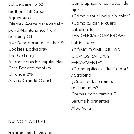
Cómo aplicar el corrector de
Sol de Janeiro 62
ojeras
Biotherm BB Cream
¿Cómo rizar el pelo sin calor?
Aquasource
¿Cómo cuidar el cuero
Olaplex Aceite para cabello
cabellundo?
Bond Maintenance No.7
TENDENCIA: SOAP BROWS
Bonding Oil
Axe Desodorante Leather &
Labios secos
Cookies Bodyspray
¿CÓMO DISIMULAR LOS
The Ordinary
GRANOS RÁPIDA Y
Acondicionador capilar Hair
EFICAZMENTE?
Care Behentrimonium
¿Cómo aplicar el iluminador?
Chloride 2%
/ Strobing
Ariana Grande Cloud
¿Qué son las cremas
reafirmantes?
Cremas con vitamina E
Sérums hidratantes
Aloe Vera
NUEVO Y ACTUAL
Fragrancias de verano