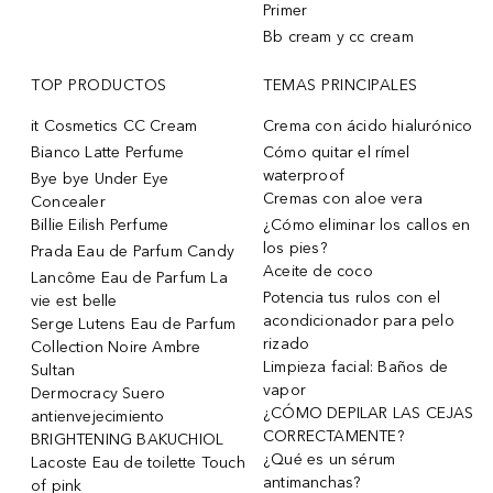
Primer
Bb cream y cc cream
TOP PRODUCTOS
TEMAS PRINCIPALES
it Cosmetics CC Cream
Crema con ácido hialurónico
Bianco Latte Perfume
Cómo quitar el rímel
waterproof
Bye bye Under Eye
Cremas con aloe vera
Concealer
Billie Eilish Perfume
¿Cómo eliminar los callos en
los pies?
Prada Eau de Parfum Candy
Aceite de coco
Lancôme Eau de Parfum La
Potencia tus rulos con el
vie est belle
acondicionador para pelo
Serge Lutens Eau de Parfum
rizado
Collection Noire Ambre
Limpieza facial: Baños de
Sultan
vapor
Dermocracy Suero
¿CÓMO DEPILAR LAS CEJAS
antienvejecimiento
CORRECTAMENTE?
BRIGHTENING BAKUCHIOL
¿Qué es un sérum
Lacoste Eau de toilette Touch
antimanchas?
of pink