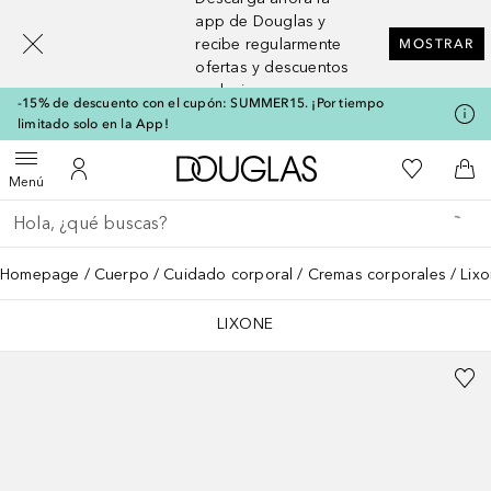
[navigation.slideout.screenreader]
app de Douglas y
recibe regularmente
MOSTRAR
ofertas y descuentos
exclusivos
-15% de descuento con el cupón: SUMMER15. ¡Por tiempo
limitado solo en la App!
A Douglas Home
Mi lista d
Abrir menú
Mi cuenta
A l
Menú
Regresar
Ejecutar búsqueda
Homepage
Cuerpo
Cuidado corporal
Cremas corporales
Lix
LIXONE