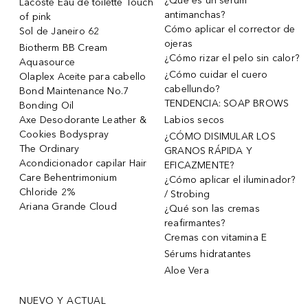
¿Qué es un sérum
Lacoste Eau de toilette Touch
antimanchas?
of pink
Cómo aplicar el corrector de
Sol de Janeiro 62
ojeras
Biotherm BB Cream
¿Cómo rizar el pelo sin calor?
Aquasource
¿Cómo cuidar el cuero
Olaplex Aceite para cabello
cabellundo?
Bond Maintenance No.7
TENDENCIA: SOAP BROWS
Bonding Oil
Axe Desodorante Leather &
Labios secos
Cookies Bodyspray
¿CÓMO DISIMULAR LOS
The Ordinary
GRANOS RÁPIDA Y
Acondicionador capilar Hair
EFICAZMENTE?
Care Behentrimonium
¿Cómo aplicar el iluminador?
Chloride 2%
/ Strobing
Ariana Grande Cloud
¿Qué son las cremas
reafirmantes?
Cremas con vitamina E
Sérums hidratantes
Aloe Vera
NUEVO Y ACTUAL