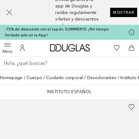
[navigation.slideout.screenreader]
app de Douglas y
recibe regularmente
MOSTRAR
ofertas y descuentos
exclusivos
-15% de descuento con el cupón: SUMMER15. ¡Por tiempo
limitado solo en la App!
A Douglas Home
Mi lista d
Abrir menú
Mi cuenta
A l
Menú
Regresar
Ejecutar búsqueda
Homepage
Cuerpo
Cuidado corporal
Desodorantes
Institut
INSTITUTO ESPAÑOL