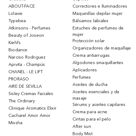
ABOUT-FACE
Correctores e Iluminadores
Lolavie
Maquinillas depilar mujer
Typebea
Bálsamos labiales
Atkinsons - Perfumes
Estuches de perfumes de
mujer
Beauty of Joseon
Protección solar
Kiehl’s
Organizadores de maquillaje
Biodance
Crema antiarrugas
Narciso Rodriguez
Algodones smaquillantes
Apivita - Champús
Aplicadores
CHANEL - LE LIFT
Perfumes
PRORASO
Aceites de ducha
AIRE DE SEVILLA
Aceites esenciales y de
Sisley Cremas Faciales
masaje
The Ordinary
Sérums y aceites capilares
Clinique Aromatics Elixir
Crema para acne
Cacharel Amor Amor
Cintas para el pelo
Missha
After sun
Body Mist