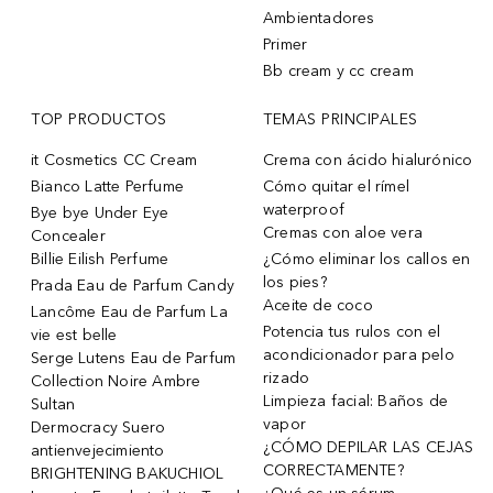
Ambientadores
Primer
Bb cream y cc cream
TOP PRODUCTOS
TEMAS PRINCIPALES
it Cosmetics CC Cream
Crema con ácido hialurónico
Bianco Latte Perfume
Cómo quitar el rímel
waterproof
Bye bye Under Eye
Cremas con aloe vera
Concealer
Billie Eilish Perfume
¿Cómo eliminar los callos en
los pies?
Prada Eau de Parfum Candy
Aceite de coco
Lancôme Eau de Parfum La
Potencia tus rulos con el
vie est belle
acondicionador para pelo
Serge Lutens Eau de Parfum
rizado
Collection Noire Ambre
Limpieza facial: Baños de
Sultan
vapor
Dermocracy Suero
¿CÓMO DEPILAR LAS CEJAS
antienvejecimiento
CORRECTAMENTE?
BRIGHTENING BAKUCHIOL