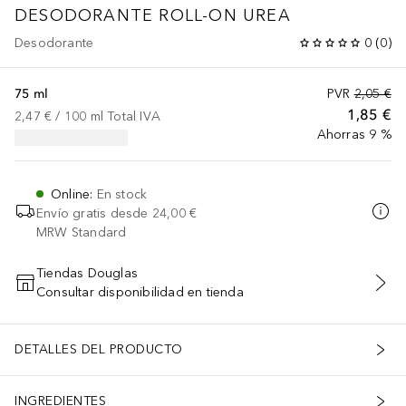
DESODORANTE ROLL-ON UREA
Desodorante
0
(
0
)
75 ml
PVR
2,05 €
1,85 €
2,47 €
 / 
100
ml
Total IVA
Ahorras 9 %
Online
:
En stock
Envío gratis desde
24,00 €
MRW Standard
Tiendas Douglas
Consultar disponibilidad en tienda
AÑADIR AL CARRITO
DETALLES DEL PRODUCTO
INGREDIENTES