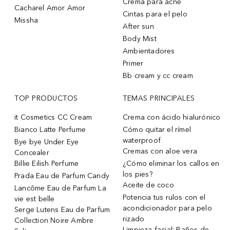
Crema para acne
Cacharel Amor Amor
Cintas para el pelo
Missha
After sun
Body Mist
Ambientadores
Primer
Bb cream y cc cream
TOP PRODUCTOS
TEMAS PRINCIPALES
it Cosmetics CC Cream
Crema con ácido hialurónico
Bianco Latte Perfume
Cómo quitar el rímel
waterproof
Bye bye Under Eye
Cremas con aloe vera
Concealer
Billie Eilish Perfume
¿Cómo eliminar los callos en
los pies?
Prada Eau de Parfum Candy
Aceite de coco
Lancôme Eau de Parfum La
Potencia tus rulos con el
vie est belle
acondicionador para pelo
Serge Lutens Eau de Parfum
rizado
Collection Noire Ambre
Limpieza facial: Baños de