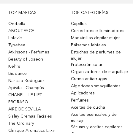
TOP MARCAS
TOP CATEGORÍAS
Orebella
Cepillos
ABOUT-FACE
Correctores e Iluminadores
Lolavie
Maquinillas depilar mujer
Typebea
Bálsamos labiales
Atkinsons - Perfumes
Estuches de perfumes de
mujer
Beauty of Joseon
Protección solar
Kiehl’s
Organizadores de maquillaje
Biodance
Crema antiarrugas
Narciso Rodriguez
Algodones smaquillantes
Apivita - Champús
Aplicadores
CHANEL - LE LIFT
Perfumes
PRORASO
Aceites de ducha
AIRE DE SEVILLA
Aceites esenciales y de
Sisley Cremas Faciales
masaje
The Ordinary
Sérums y aceites capilares
Clinique Aromatics Elixir