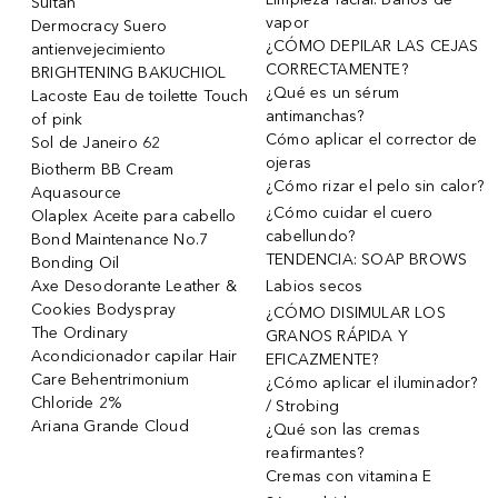
Sultan
vapor
Dermocracy Suero
¿CÓMO DEPILAR LAS CEJAS
antienvejecimiento
CORRECTAMENTE?
BRIGHTENING BAKUCHIOL
¿Qué es un sérum
Lacoste Eau de toilette Touch
antimanchas?
of pink
Cómo aplicar el corrector de
Sol de Janeiro 62
ojeras
Biotherm BB Cream
¿Cómo rizar el pelo sin calor?
Aquasource
¿Cómo cuidar el cuero
Olaplex Aceite para cabello
cabellundo?
Bond Maintenance No.7
TENDENCIA: SOAP BROWS
Bonding Oil
Axe Desodorante Leather &
Labios secos
Cookies Bodyspray
¿CÓMO DISIMULAR LOS
The Ordinary
GRANOS RÁPIDA Y
Acondicionador capilar Hair
EFICAZMENTE?
Care Behentrimonium
¿Cómo aplicar el iluminador?
Chloride 2%
/ Strobing
Ariana Grande Cloud
¿Qué son las cremas
reafirmantes?
Cremas con vitamina E