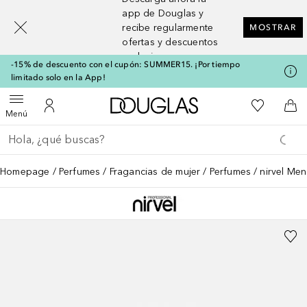
[navigation.slideout.screenreader]
app de Douglas y
recibe regularmente
MOSTRAR
ofertas y descuentos
exclusivos
-15% de descuento con el cupón: SUMMER15. ¡Por tiempo
limitado solo en la App!
A Douglas Home
Mi lista d
Abrir menú
Mi cuenta
A l
Menú
Regresar
Ejecutar búsqueda
Homepage
Perfumes
Fragancias de mujer
Perfumes
nirvel Me