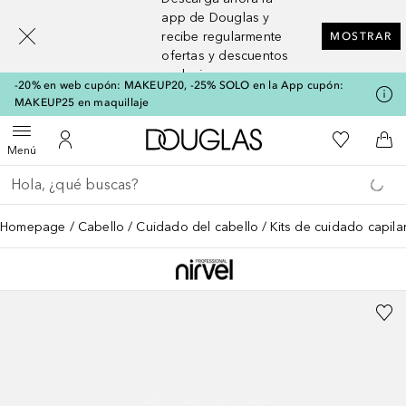
[navigation.slideout.screenreader]
app de Douglas y
recibe regularmente
MOSTRAR
ofertas y descuentos
exclusivos
-20% en web cupón: MAKEUP20, -25% SOLO en la App cupón:
MAKEUP25 en maquillaje
A Douglas Home
Mi lista d
Abrir menú
Mi cuenta
A l
Menú
Regresar
Ejecutar búsqueda
Homepage
Cabello
Cuidado del cabello
Kits de cuidado capila