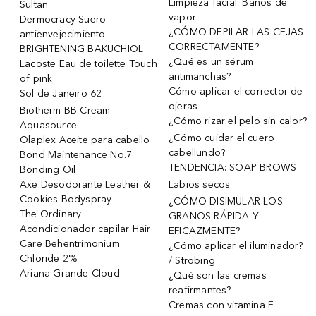
Limpieza facial: Baños de
Sultan
vapor
Dermocracy Suero
¿CÓMO DEPILAR LAS CEJAS
antienvejecimiento
CORRECTAMENTE?
BRIGHTENING BAKUCHIOL
¿Qué es un sérum
Lacoste Eau de toilette Touch
antimanchas?
of pink
Cómo aplicar el corrector de
Sol de Janeiro 62
ojeras
Biotherm BB Cream
¿Cómo rizar el pelo sin calor?
Aquasource
¿Cómo cuidar el cuero
Olaplex Aceite para cabello
cabellundo?
Bond Maintenance No.7
TENDENCIA: SOAP BROWS
Bonding Oil
Axe Desodorante Leather &
Labios secos
Cookies Bodyspray
¿CÓMO DISIMULAR LOS
The Ordinary
GRANOS RÁPIDA Y
Acondicionador capilar Hair
EFICAZMENTE?
Care Behentrimonium
¿Cómo aplicar el iluminador?
Chloride 2%
/ Strobing
Ariana Grande Cloud
¿Qué son las cremas
reafirmantes?
Cremas con vitamina E