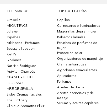
TOP MARCAS
TOP CATEGORÍAS
Orebella
Cepillos
ABOUT-FACE
Correctores e Iluminadores
Lolavie
Maquinillas depilar mujer
Typebea
Bálsamos labiales
Atkinsons - Perfumes
Estuches de perfumes de
mujer
Beauty of Joseon
Protección solar
Kiehl’s
Organizadores de maquillaje
Biodance
Crema antiarrugas
Narciso Rodriguez
Algodones smaquillantes
Apivita - Champús
Aplicadores
CHANEL - LE LIFT
Perfumes
PRORASO
Aceites de ducha
AIRE DE SEVILLA
Aceites esenciales y de
Sisley Cremas Faciales
masaje
The Ordinary
Sérums y aceites capilares
Clinique Aromatics Elixir