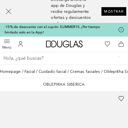
[navigation.slideout.screenreader]
app de Douglas y
recibe regularmente
MOSTRAR
ofertas y descuentos
exclusivos
-15% de descuento con el cupón: SUMMER15. ¡Por tiempo
limitado solo en la App!
A Douglas Home
Mi lista d
Abrir menú
Mi cuenta
A l
Menú
Regresar
Ejecutar búsqueda
Homepage
Facial
Cuidado facial
Cremas faciales
Oblepikha Si
OBLEPIKHA SIBERICA