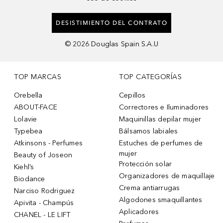
DESISTIMIENTO DEL CONTRATO
©
2026
Douglas Spain S.A.U
TOP MARCAS
TOP CATEGORÍAS
Orebella
Cepillos
ABOUT-FACE
Correctores e Iluminadores
Lolavie
Maquinillas depilar mujer
Typebea
Bálsamos labiales
Atkinsons - Perfumes
Estuches de perfumes de
mujer
Beauty of Joseon
Protección solar
Kiehl’s
Organizadores de maquillaje
Biodance
Crema antiarrugas
Narciso Rodriguez
Algodones smaquillantes
Apivita - Champús
Aplicadores
CHANEL - LE LIFT