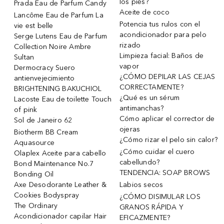
los pies?
Prada Eau de Parfum Candy
Aceite de coco
Lancôme Eau de Parfum La
Potencia tus rulos con el
vie est belle
acondicionador para pelo
Serge Lutens Eau de Parfum
rizado
Collection Noire Ambre
Limpieza facial: Baños de
Sultan
vapor
Dermocracy Suero
¿CÓMO DEPILAR LAS CEJAS
antienvejecimiento
CORRECTAMENTE?
BRIGHTENING BAKUCHIOL
¿Qué es un sérum
Lacoste Eau de toilette Touch
antimanchas?
of pink
Cómo aplicar el corrector de
Sol de Janeiro 62
ojeras
Biotherm BB Cream
¿Cómo rizar el pelo sin calor?
Aquasource
¿Cómo cuidar el cuero
Olaplex Aceite para cabello
cabellundo?
Bond Maintenance No.7
TENDENCIA: SOAP BROWS
Bonding Oil
Axe Desodorante Leather &
Labios secos
Cookies Bodyspray
¿CÓMO DISIMULAR LOS
The Ordinary
GRANOS RÁPIDA Y
Acondicionador capilar Hair
EFICAZMENTE?