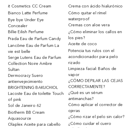
it Cosmetics CC Cream
Crema con ácido hialurónico
Bianco Latte Perfume
Cómo quitar el rímel
waterproof
Bye bye Under Eye
Cremas con aloe vera
Concealer
Billie Eilish Perfume
¿Cómo eliminar los callos en
los pies?
Prada Eau de Parfum Candy
Aceite de coco
Lancôme Eau de Parfum La
Potencia tus rulos con el
vie est belle
acondicionador para pelo
Serge Lutens Eau de Parfum
rizado
Collection Noire Ambre
Limpieza facial: Baños de
Sultan
vapor
Dermocracy Suero
¿CÓMO DEPILAR LAS CEJAS
antienvejecimiento
CORRECTAMENTE?
BRIGHTENING BAKUCHIOL
¿Qué es un sérum
Lacoste Eau de toilette Touch
antimanchas?
of pink
Cómo aplicar el corrector de
Sol de Janeiro 62
ojeras
Biotherm BB Cream
¿Cómo rizar el pelo sin calor?
Aquasource
¿Cómo cuidar el cuero
Olaplex Aceite para cabello