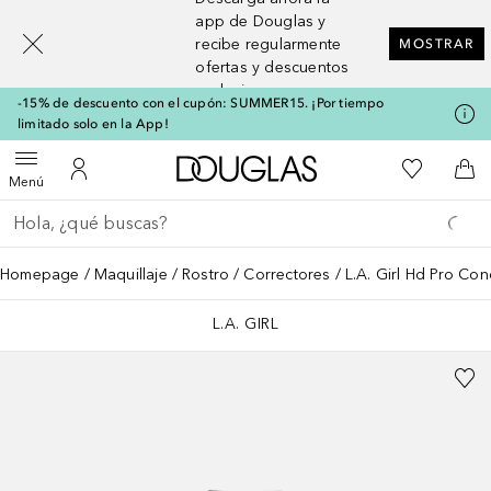
[navigation.slideout.screenreader]
app de Douglas y
recibe regularmente
MOSTRAR
ofertas y descuentos
exclusivos
-15% de descuento con el cupón: SUMMER15. ¡Por tiempo
limitado solo en la App!
A Douglas Home
Mi lista d
Abrir menú
Mi cuenta
A l
Menú
Regresar
Ejecutar búsqueda
Homepage
Maquillaje
Rostro
Correctores
L.A. Girl Hd Pro Con
L.A. GIRL