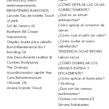
Dermocracy Suero
¿CÓMO DEPILAR LAS CEJAS
antienvejecimiento
CORRECTAMENTE?
BRIGHTENING BAKUCHIOL
¿Qué es un sérum
Lacoste Eau de toilette Touch
antimanchas?
of pink
Cómo aplicar el corrector de
Sol de Janeiro 62
ojeras
Biotherm BB Cream
¿Cómo rizar el pelo sin calor?
Aquasource
¿Cómo cuidar el cuero
Olaplex Aceite para cabello
cabellundo?
Bond Maintenance No.7
TENDENCIA: SOAP BROWS
Bonding Oil
Axe Desodorante Leather &
Labios secos
Cookies Bodyspray
¿CÓMO DISIMULAR LOS
The Ordinary
GRANOS RÁPIDA Y
Acondicionador capilar Hair
EFICAZMENTE?
Care Behentrimonium
¿Cómo aplicar el iluminador?
Chloride 2%
/ Strobing
Ariana Grande Cloud
¿Qué son las cremas
reafirmantes?
Cremas con vitamina E
Sérums hidratantes