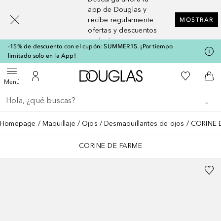
[navigation.slideout.screenreader]
app de Douglas y
recibe regularmente
MOSTRAR
ofertas y descuentos
exclusivos
-15% de descuento con el cupón: SUMMER15. ¡Por tiempo
limitado solo en la App!
A Douglas Home
Mi lista d
Abrir menú
Mi cuenta
A l
Menú
Regresar
Ejecutar búsqueda
Homepage
Maquillaje
Ojos
Desmaquillantes de ojos
CORINE D
CORINE DE FARME