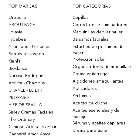
TOP MARCAS
TOP CATEGORÍAS
Orebella
Cepillos
ABOUT-FACE
Correctores e Iluminadores
Lolavie
Maquinillas depilar mujer
Typebea
Bálsamos labiales
Atkinsons - Perfumes
Estuches de perfumes de
mujer
Beauty of Joseon
Protección solar
Kiehl’s
Organizadores de maquillaje
Biodance
Crema antiarrugas
Narciso Rodriguez
Algodones smaquillantes
Apivita - Champús
Aplicadores
CHANEL - LE LIFT
Perfumes
PRORASO
Aceites de ducha
AIRE DE SEVILLA
Aceites esenciales y de
Sisley Cremas Faciales
masaje
The Ordinary
Sérums y aceites capilares
Clinique Aromatics Elixir
Crema para acne
Cacharel Amor Amor