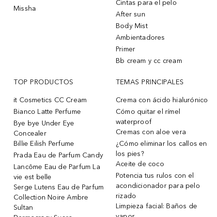
Cintas para el pelo
Missha
After sun
Body Mist
Ambientadores
Primer
Bb cream y cc cream
TOP PRODUCTOS
TEMAS PRINCIPALES
it Cosmetics CC Cream
Crema con ácido hialurónico
Bianco Latte Perfume
Cómo quitar el rímel
waterproof
Bye bye Under Eye
Cremas con aloe vera
Concealer
Billie Eilish Perfume
¿Cómo eliminar los callos en
los pies?
Prada Eau de Parfum Candy
Aceite de coco
Lancôme Eau de Parfum La
Potencia tus rulos con el
vie est belle
acondicionador para pelo
Serge Lutens Eau de Parfum
rizado
Collection Noire Ambre
Limpieza facial: Baños de
Sultan
vapor