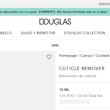
SERVIC
e descuento con el cupón: SUMMER15. ¡Por tiempo limitado solo en la App!
A Douglas Home
ABELLO
SALUD Y BIENESTAR
DOUGLAS COLLECTION
po
rir menú Cabello
Abrir menú Salud y bienestar
Homepage
Cuerpo
Cuidado
CUTICLE REMOVER
Removedor de cutícula
10 ML
129,90 €
 / 
100
ml
Total IVA