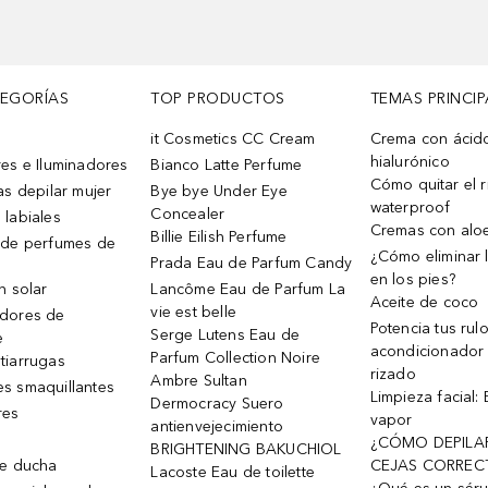
TEGORÍAS
TOP PRODUCTOS
TEMAS PRINCIP
it Cosmetics CC Cream
Crema con ácid
hialurónico
es e Iluminadores
Bianco Latte Perfume
Cómo quitar el r
as depilar mujer
Bye bye Under Eye
waterproof
Concealer
 labiales
Cremas con alo
Billie Eilish Perfume
 de perfumes de
¿Cómo eliminar l
Prada Eau de Parfum Candy
en los pies?
n solar
Lancôme Eau de Parfum La
Aceite de coco
vie est belle
dores de
Potencia tus rul
Serge Lutens Eau de
e
acondicionador
Parfum Collection Noire
tiarrugas
rizado
Ambre Sultan
s smaquillantes
Limpieza facial:
Dermocracy Suero
res
vapor
antienvejecimiento
¿CÓMO DEPILA
BRIGHTENING BAKUCHIOL
de ducha
CEJAS CORREC
Lacoste Eau de toilette