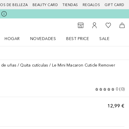
IOS DE BELLEZA
BEAUTY CARD
TIENDAS
REGALOS
GIFT CARD
Mi lista d
Al Storefinder
Mi cuenta
A l
HOGAR
NOVEDADES
BEST PRICE
SALE
Abrir menú Hogar
Abrir menú Novedades
Abrir menú Sal
 de uñas
Quita cutículas
Le Mini Macaron Cuticle Remover
0
(
0
)
12,99 €