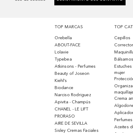
TOP MARCAS
TOP CA
Orebella
Cepillos
ABOUT-FACE
Corrector
Lolavie
Maquinill
Typebea
Bálsamos
Atkinsons - Perfumes
Estuches
mujer
Beauty of Joseon
Protecció
Kiehl’s
Organiza
Biodance
maquillaj
Narciso Rodriguez
Crema an
Apivita - Champús
Algodone
CHANEL - LE LIFT
Aplicado
PRORASO
Perfumes
AIRE DE SEVILLA
Aceites 
Sisley Cremas Faciales