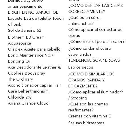
Dermocracy Suero
¿CÓMO DEPILAR LAS CEJAS
antienvejecimiento
CORRECTAMENTE?
BRIGHTENING BAKUCHIOL
¿Qué es un sérum
Lacoste Eau de toilette Touch
antimanchas?
of pink
Cómo aplicar el corrector de
Sol de Janeiro 62
ojeras
Biotherm BB Cream
¿Cómo rizar el pelo sin calor?
Aquasource
¿Cómo cuidar el cuero
Olaplex Aceite para cabello
cabellundo?
Bond Maintenance No.7
TENDENCIA: SOAP BROWS
Bonding Oil
Axe Desodorante Leather &
Labios secos
Cookies Bodyspray
¿CÓMO DISIMULAR LOS
The Ordinary
GRANOS RÁPIDA Y
Acondicionador capilar Hair
EFICAZMENTE?
Care Behentrimonium
¿Cómo aplicar el iluminador?
Chloride 2%
/ Strobing
Ariana Grande Cloud
¿Qué son las cremas
reafirmantes?
Cremas con vitamina E
Sérums hidratantes