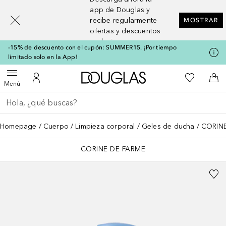
[navigation.slideout.screenreader]
app de Douglas y
recibe regularmente
MOSTRAR
ofertas y descuentos
exclusivos
-15% de descuento con el cupón: SUMMER15. ¡Por tiempo
limitado solo en la App!
A Douglas Home
Mi lista d
Abrir menú
Mi cuenta
A l
Menú
Regresar
Ejecutar búsqueda
Homepage
Cuerpo
Limpieza corporal
Geles de ducha
CORINE
CORINE DE FARME