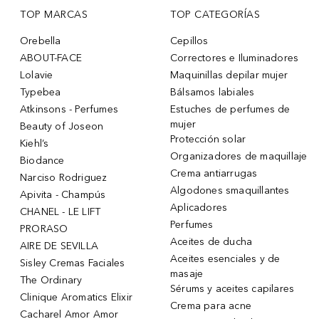
TOP MARCAS
TOP CATEGORÍAS
Orebella
Cepillos
ABOUT-FACE
Correctores e Iluminadores
Lolavie
Maquinillas depilar mujer
Typebea
Bálsamos labiales
Atkinsons - Perfumes
Estuches de perfumes de
mujer
Beauty of Joseon
Protección solar
Kiehl’s
Organizadores de maquillaje
Biodance
Crema antiarrugas
Narciso Rodriguez
Algodones smaquillantes
Apivita - Champús
Aplicadores
CHANEL - LE LIFT
Perfumes
PRORASO
Aceites de ducha
AIRE DE SEVILLA
Aceites esenciales y de
Sisley Cremas Faciales
masaje
The Ordinary
Sérums y aceites capilares
Clinique Aromatics Elixir
Crema para acne
Cacharel Amor Amor