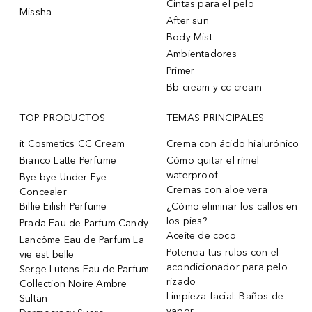
Cintas para el pelo
Missha
After sun
Body Mist
Ambientadores
Primer
Bb cream y cc cream
TOP PRODUCTOS
TEMAS PRINCIPALES
it Cosmetics CC Cream
Crema con ácido hialurónico
Bianco Latte Perfume
Cómo quitar el rímel
waterproof
Bye bye Under Eye
Cremas con aloe vera
Concealer
Billie Eilish Perfume
¿Cómo eliminar los callos en
los pies?
Prada Eau de Parfum Candy
Aceite de coco
Lancôme Eau de Parfum La
Potencia tus rulos con el
vie est belle
acondicionador para pelo
Serge Lutens Eau de Parfum
rizado
Collection Noire Ambre
Limpieza facial: Baños de
Sultan
vapor