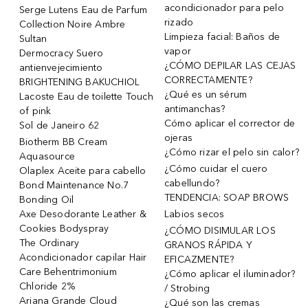
acondicionador para pelo
Serge Lutens Eau de Parfum
rizado
Collection Noire Ambre
Limpieza facial: Baños de
Sultan
vapor
Dermocracy Suero
¿CÓMO DEPILAR LAS CEJAS
antienvejecimiento
CORRECTAMENTE?
BRIGHTENING BAKUCHIOL
¿Qué es un sérum
Lacoste Eau de toilette Touch
antimanchas?
of pink
Cómo aplicar el corrector de
Sol de Janeiro 62
ojeras
Biotherm BB Cream
¿Cómo rizar el pelo sin calor?
Aquasource
¿Cómo cuidar el cuero
Olaplex Aceite para cabello
cabellundo?
Bond Maintenance No.7
TENDENCIA: SOAP BROWS
Bonding Oil
Axe Desodorante Leather &
Labios secos
Cookies Bodyspray
¿CÓMO DISIMULAR LOS
The Ordinary
GRANOS RÁPIDA Y
Acondicionador capilar Hair
EFICAZMENTE?
Care Behentrimonium
¿Cómo aplicar el iluminador?
Chloride 2%
/ Strobing
Ariana Grande Cloud
¿Qué son las cremas