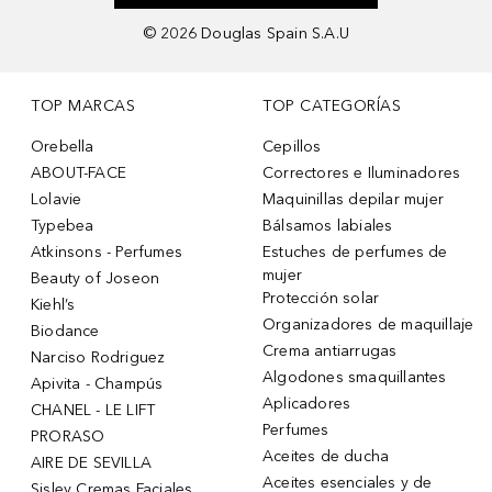
©
2026
Douglas Spain S.A.U
TOP MARCAS
TOP CATEGORÍAS
Orebella
Cepillos
ABOUT-FACE
Correctores e Iluminadores
Lolavie
Maquinillas depilar mujer
Typebea
Bálsamos labiales
Atkinsons - Perfumes
Estuches de perfumes de
mujer
Beauty of Joseon
Protección solar
Kiehl’s
Organizadores de maquillaje
Biodance
Crema antiarrugas
Narciso Rodriguez
Algodones smaquillantes
Apivita - Champús
Aplicadores
CHANEL - LE LIFT
Perfumes
PRORASO
Aceites de ducha
AIRE DE SEVILLA
Aceites esenciales y de
Sisley Cremas Faciales