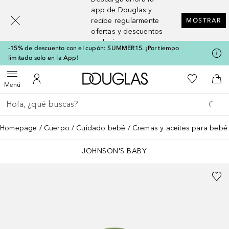
[navigation.slideout.screenreader]
app de Douglas y
recibe regularmente
MOSTRAR
ofertas y descuentos
exclusivos
-15% de descuento con el cupón: SUMMER15. ¡Por tiempo
limitado solo en la App!
A Douglas Home
Mi lista d
Abrir menú
Mi cuenta
A l
Menú
Regresar
Ejecutar búsqueda
Homepage
Cuerpo
Cuidado bebé
Cremas y aceites para bebé
JOHNSON'S BABY