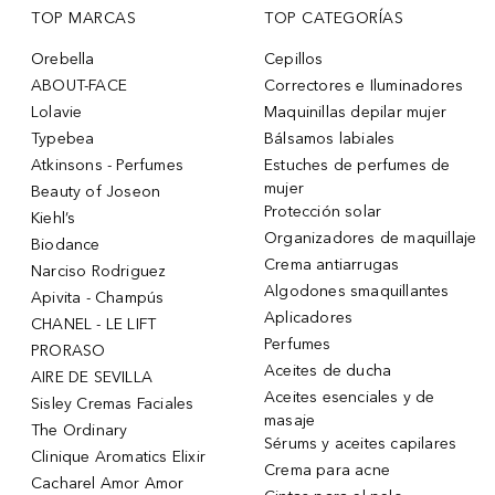
TOP MARCAS
TOP CATEGORÍAS
Orebella
Cepillos
ABOUT-FACE
Correctores e Iluminadores
Lolavie
Maquinillas depilar mujer
Typebea
Bálsamos labiales
Atkinsons - Perfumes
Estuches de perfumes de
mujer
Beauty of Joseon
Protección solar
Kiehl’s
Organizadores de maquillaje
Biodance
Crema antiarrugas
Narciso Rodriguez
Algodones smaquillantes
Apivita - Champús
Aplicadores
CHANEL - LE LIFT
Perfumes
PRORASO
Aceites de ducha
AIRE DE SEVILLA
Aceites esenciales y de
Sisley Cremas Faciales
masaje
The Ordinary
Sérums y aceites capilares
Clinique Aromatics Elixir
Crema para acne
Cacharel Amor Amor