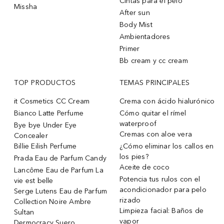
Cintas para el pelo
Missha
After sun
Body Mist
Ambientadores
Primer
Bb cream y cc cream
TOP PRODUCTOS
TEMAS PRINCIPALES
it Cosmetics CC Cream
Crema con ácido hialurónico
Bianco Latte Perfume
Cómo quitar el rímel
waterproof
Bye bye Under Eye
Cremas con aloe vera
Concealer
Billie Eilish Perfume
¿Cómo eliminar los callos en
los pies?
Prada Eau de Parfum Candy
Aceite de coco
Lancôme Eau de Parfum La
Potencia tus rulos con el
vie est belle
acondicionador para pelo
Serge Lutens Eau de Parfum
rizado
Collection Noire Ambre
Limpieza facial: Baños de
Sultan
vapor
Dermocracy Suero