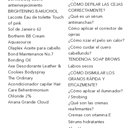
¿CÓMO DEPILAR LAS CEJAS
antienvejecimiento
CORRECTAMENTE?
BRIGHTENING BAKUCHIOL
¿Qué es un sérum
Lacoste Eau de toilette Touch
antimanchas?
of pink
Cómo aplicar el corrector de
Sol de Janeiro 62
ojeras
Biotherm BB Cream
¿Cómo rizar el pelo sin calor?
Aquasource
¿Cómo cuidar el cuero
Olaplex Aceite para cabello
cabellundo?
Bond Maintenance No.7
TENDENCIA: SOAP BROWS
Bonding Oil
Axe Desodorante Leather &
Labios secos
Cookies Bodyspray
¿CÓMO DISIMULAR LOS
The Ordinary
GRANOS RÁPIDA Y
Acondicionador capilar Hair
EFICAZMENTE?
Care Behentrimonium
¿Cómo aplicar el iluminador?
Chloride 2%
/ Strobing
Ariana Grande Cloud
¿Qué son las cremas
reafirmantes?
Cremas con vitamina E
Sérums hidratantes