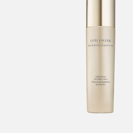
enoxyethanol, Titanium Dioxide (Ci 77891), Iron Oxides (Ci 77491), 