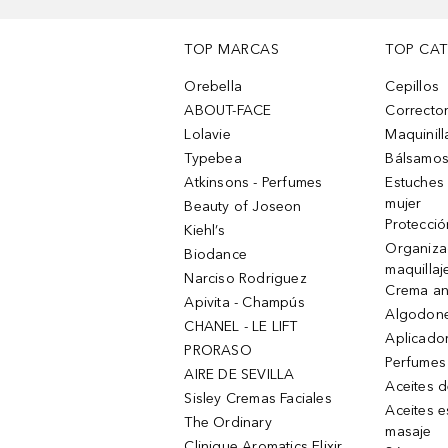
TOP MARCAS
TOP CA
Orebella
Cepillos
ABOUT-FACE
Corrector
Lolavie
Maquinill
Typebea
Bálsamos
Atkinsons - Perfumes
Estuches
mujer
Beauty of Joseon
Protecció
Kiehl’s
Organiza
Biodance
maquillaj
Narciso Rodriguez
Crema an
Apivita - Champús
Algodone
CHANEL - LE LIFT
Aplicado
PRORASO
Perfumes
AIRE DE SEVILLA
Aceites 
Sisley Cremas Faciales
Aceites e
The Ordinary
masaje
Clinique Aromatics Elixir