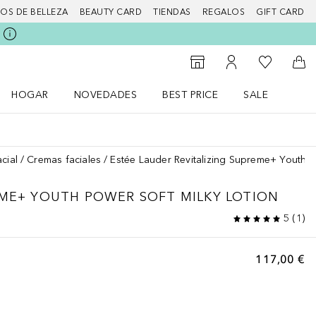
IOS DE BELLEZA
BEAUTY CARD
TIENDAS
REGALOS
GIFT CARD
Mi lista d
Al Storefinder
Mi cuenta
A l
HOGAR
NOVEDADES
BEST PRICE
SALE
Abrir menú Hogar
Abrir menú Novedades
Abrir menú Sal
cial
Cremas faciales
Estée Lauder Revitalizing Supreme+ Youth P
EME+
YOUTH POWER SOFT MILKY LOTION
5
(
1
)
117,00 €