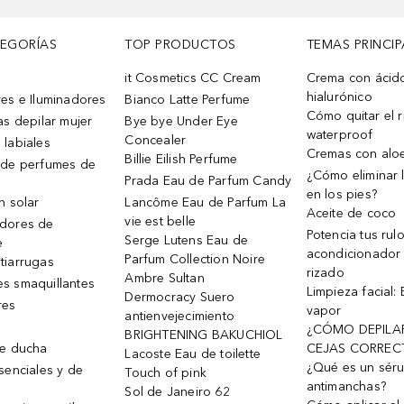
TEGORÍAS
TOP PRODUCTOS
TEMAS PRINCIP
it Cosmetics CC Cream
Crema con ácid
hialurónico
es e Iluminadores
Bianco Latte Perfume
Cómo quitar el r
as depilar mujer
Bye bye Under Eye
waterproof
Concealer
 labiales
Cremas con alo
Billie Eilish Perfume
 de perfumes de
¿Cómo eliminar l
Prada Eau de Parfum Candy
en los pies?
n solar
Lancôme Eau de Parfum La
Aceite de coco
vie est belle
dores de
Potencia tus rul
Serge Lutens Eau de
e
acondicionador
Parfum Collection Noire
tiarrugas
rizado
Ambre Sultan
s smaquillantes
Limpieza facial:
Dermocracy Suero
res
vapor
antienvejecimiento
¿CÓMO DEPILA
BRIGHTENING BAKUCHIOL
de ducha
CEJAS CORREC
Lacoste Eau de toilette
¿Qué es un sér
senciales y de
Touch of pink
antimanchas?
Sol de Janeiro 62