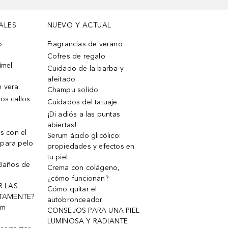
ALES
NUEVO Y ACTUAL
o
Fragrancias de verano
Cofres de regalo
ímel
Cuidado de la barba y
afeitado
e vera
Champu solido
os callos
Cuidados del tatuaje
¡Di adiós a las puntas
abiertas!
os con el
Serum ácido glicólico:
 para pelo
propiedades y efectos en
tu piel
 Baños de
Crema con colágeno,
¿cómo funcionan?
R LAS
Cómo quitar el
TAMENTE?
autobronceador
um
CONSEJOS PARA UNA PIEL
LUMINOSA Y RADIANTE