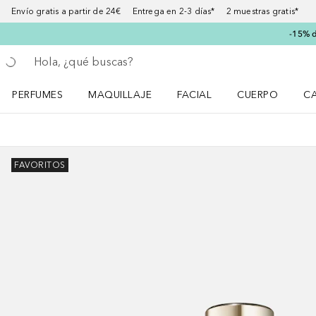
Envío gratis a partir de 24€ Entrega en 2-3 días* 2 muestras gratis*
-15% d
Regresar
Ejecutar búsqueda
PERFUMES
MAQUILLAJE
FACIAL
CUERPO
C
Abrir menú Perfumes
Abrir menú Maquillaje
Abrir menú Facial
Abrir menú Cuer
Ab
FAVORITOS