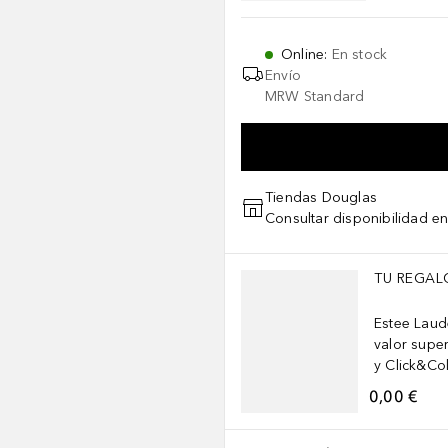
Online
:
En stock
Envío
MRW Standard
Tiendas Douglas
Consultar disponibilidad en
Saltar Deslizador
TU REGAL
Estee Laud
valor super
y Click&Col
0,00 €
Iron Oxides (Ci 77492)