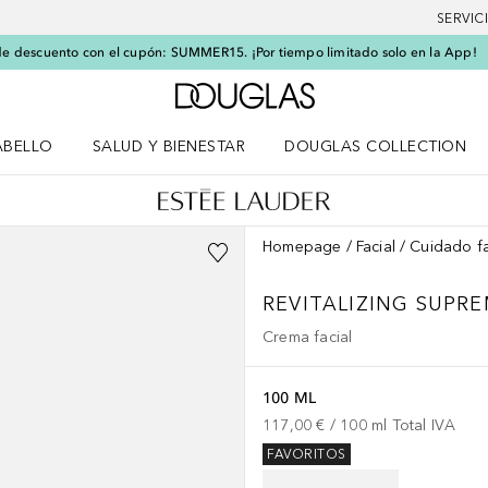
SERVIC
e descuento con el cupón: SUMMER15. ¡Por tiempo limitado solo en la App!
A Douglas Home
ABELLO
SALUD Y BIENESTAR
DOUGLAS COLLECTION
po
rir menú Cabello
Abrir menú Salud y bienestar
Homepage
Facial
Cuidado fa
REVITALIZING SUPR
Crema facial
100 ML
117,00 €
 / 
100
ml
Total IVA
FAVORITOS