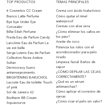
TOP PRODUCTOS
TEMAS PRINCIPALES
it Cosmetics CC Cream
Crema con ácido hialurónico
Bianco Latte Perfume
Cómo quitar el rímel
waterproof
Bye bye Under Eye
Cremas con aloe vera
Concealer
Billie Eilish Perfume
¿Cómo eliminar los callos en
los pies?
Prada Eau de Parfum Candy
Aceite de coco
Lancôme Eau de Parfum La
Potencia tus rulos con el
vie est belle
acondicionador para pelo
Serge Lutens Eau de Parfum
rizado
Collection Noire Ambre
Limpieza facial: Baños de
Sultan
vapor
Dermocracy Suero
¿CÓMO DEPILAR LAS CEJAS
antienvejecimiento
CORRECTAMENTE?
BRIGHTENING BAKUCHIOL
¿Qué es un sérum
Lacoste Eau de toilette Touch
antimanchas?
of pink
Cómo aplicar el corrector de
Sol de Janeiro 62
ojeras
Biotherm BB Cream
¿Cómo rizar el pelo sin calor?
Aquasource