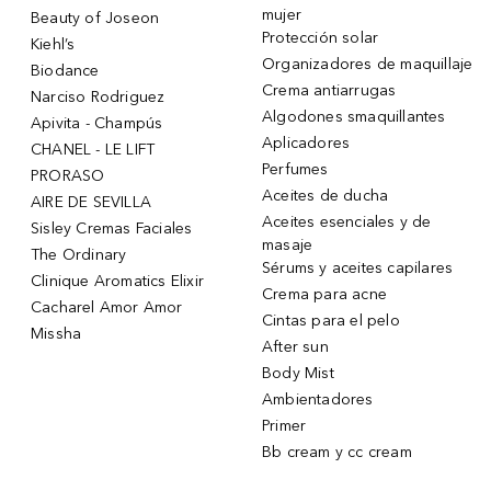
mujer
Beauty of Joseon
Protección solar
Kiehl’s
Organizadores de maquillaje
Biodance
Crema antiarrugas
Narciso Rodriguez
Algodones smaquillantes
Apivita - Champús
Aplicadores
CHANEL - LE LIFT
Perfumes
PRORASO
Aceites de ducha
AIRE DE SEVILLA
Aceites esenciales y de
Sisley Cremas Faciales
masaje
The Ordinary
Sérums y aceites capilares
Clinique Aromatics Elixir
Crema para acne
Cacharel Amor Amor
Cintas para el pelo
Missha
After sun
Body Mist
Ambientadores
Primer
Bb cream y cc cream