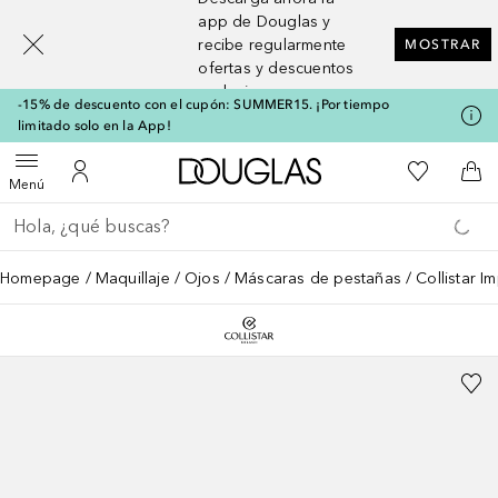
[navigation.slideout.screenreader]
app de Douglas y
recibe regularmente
MOSTRAR
ofertas y descuentos
exclusivos
-15% de descuento con el cupón: SUMMER15. ¡Por tiempo
limitado solo en la App!
A Douglas Home
Mi lista d
Abrir menú
Mi cuenta
A l
Menú
Regresar
Ejecutar búsqueda
Homepage
Maquillaje
Ojos
Máscaras de pestañas
Collistar 