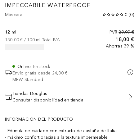
IMPECCABILE
WATERPROOF
Máscara
0
(
0
)
12 ml
PVR
29,99 €
18,00 €
150,00 €
 / 
100
ml
Total IVA
Ahorras 39 %
Online
:
En stock
Envío gratis desde
24,00 €
MRW Standard
Tiendas Douglas
Consultar disponibilidad en tienda
AÑADIR AL CARRITO
INFORMACIÓN DEL PRODUCTO
Fórmula de cuidado con extracto de castaña de Italia
máximo confort gracias a la textura impermeable