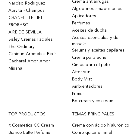
Crema antiarrugas
Narciso Rodriguez
Algodones smaquillantes
Apivita - Champús
Aplicadores
CHANEL - LE LIFT
Perfumes
PRORASO
Aceites de ducha
AIRE DE SEVILLA
Aceites esenciales y de
Sisley Cremas Faciales
masaje
The Ordinary
Sérums y aceites capilares
Clinique Aromatics Elixir
Crema para acne
Cacharel Amor Amor
Cintas para el pelo
Missha
After sun
Body Mist
Ambientadores
Primer
Bb cream y cc cream
TOP PRODUCTOS
TEMAS PRINCIPALES
it Cosmetics CC Cream
Crema con ácido hialurónico
Bianco Latte Perfume
Cómo quitar el rímel