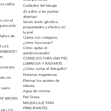
os callos
Cuidados del tatuaje
¡Di adiós a las puntas
abiertas!
os con el
Serum ácido glicólico:
 para pelo
propiedades y efectos en
tu piel
 Baños de
Crema con colágeno,
¿cómo funcionan?
R LAS
Cómo quitar el
TAMENTE?
autobronceador
um
CONSEJOS PARA UNA PIEL
LUMINOSA Y RADIANTE
corrector
¿Cómo cortar el felequillo?
Pestanas magneticas
elo sin
Eliminar los quistes de
miliums
 cuero
Agua de colonia
Piel Grasa
OAP BROWS
MAQUILLAJE PARA
PRINCIPIANTES
LAR LOS