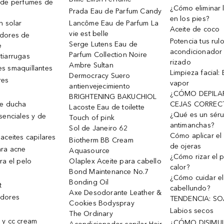
 de perfumes de
¿Cómo eliminar l
Prada Eau de Parfum Candy
en los pies?
n solar
Lancôme Eau de Parfum La
Aceite de coco
vie est belle
dores de
Potencia tus rul
Serge Lutens Eau de
e
acondicionador
Parfum Collection Noire
tiarrugas
rizado
Ambre Sultan
s smaquillantes
Limpieza facial:
Dermocracy Suero
res
vapor
antienvejecimiento
¿CÓMO DEPILA
BRIGHTENING BAKUCHIOL
de ducha
CEJAS CORREC
Lacoste Eau de toilette
¿Qué es un sér
senciales y de
Touch of pink
antimanchas?
Sol de Janeiro 62
Cómo aplicar el 
aceites capilares
Biotherm BB Cream
de ojeras
ra acne
Aquasource
¿Cómo rizar el p
ra el pelo
Olaplex Aceite para cabello
calor?
Bond Maintenance No.7
¿Cómo cuidar el
Bonding Oil
t
cabellundo?
Axe Desodorante Leather &
dores
TENDENCIA: S
Cookies Bodyspray
Labios secos
The Ordinary
 y cc cream
¿CÓMO DISIMU