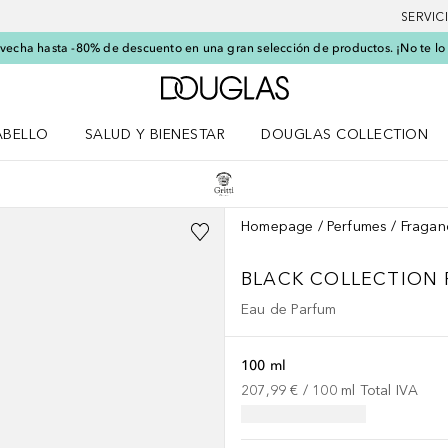
SERVIC
echa hasta -80% de descuento en una gran selección de productos. ¡No te lo
A Douglas Home
ABELLO
SALUD Y BIENESTAR
DOUGLAS COLLECTION
po
rir menú Cabello
Abrir menú Salud y bienestar
Homepage
Perfumes
Fragan
BLACK COLLECTION
Eau de Parfum
100 ml
207,99 €
 / 
100
ml
Total IVA