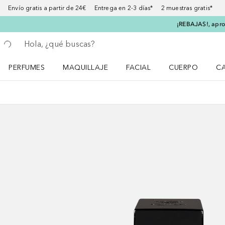
Envío gratis a partir de 24€ Entrega en 2-3 días* 2 muestras gratis*
¡REBAJAS!, aprov
Regresar
Ejecutar búsqueda
PERFUMES
MAQUILLAJE
FACIAL
CUERPO
C
Abrir menú Perfumes
Abrir menú Maquillaje
Abrir menú Facial
Abrir menú Cuer
Ab