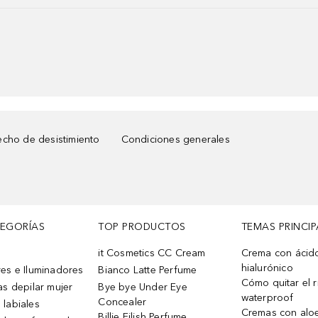
cho de desistimiento
Condiciones generales
TEGORÍAS
TOP PRODUCTOS
TEMAS PRINCIP
it Cosmetics CC Cream
Crema con ácid
hialurónico
es e Iluminadores
Bianco Latte Perfume
Cómo quitar el r
as depilar mujer
Bye bye Under Eye
waterproof
Concealer
 labiales
Cremas con alo
Billie Eilish Perfume