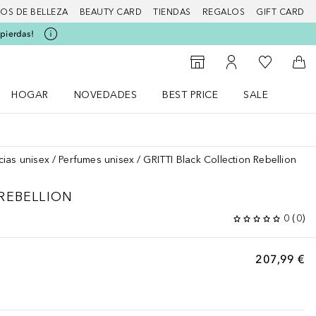
IOS DE BELLEZA
BEAUTY CARD
TIENDAS
REGALOS
GIFT CARD
 pierdas!
Mi lista d
Al Storefinder
Mi cuenta
A l
HOGAR
NOVEDADES
BEST PRICE
SALE
Abrir menú Hogar
Abrir menú Novedades
Abrir menú Sal
cias unisex
Perfumes unisex
GRITTI Black Collection Rebellion
REBELLION
0
(
0
)
207,99 €