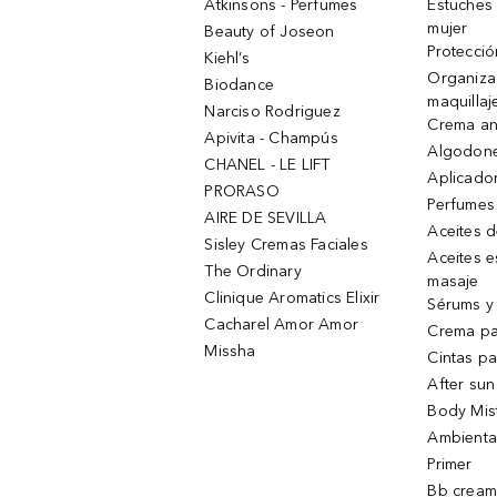
Atkinsons - Perfumes
Estuches
mujer
Beauty of Joseon
Protecció
Kiehl’s
Organiza
Biodance
maquillaj
Narciso Rodriguez
Crema an
Apivita - Champús
Algodone
CHANEL - LE LIFT
Aplicado
PRORASO
Perfumes
AIRE DE SEVILLA
Aceites 
Sisley Cremas Faciales
Aceites e
The Ordinary
masaje
Clinique Aromatics Elixir
Sérums y 
Cacharel Amor Amor
Crema pa
Missha
Cintas pa
After sun
Body Mis
Ambienta
Primer
Bb cream