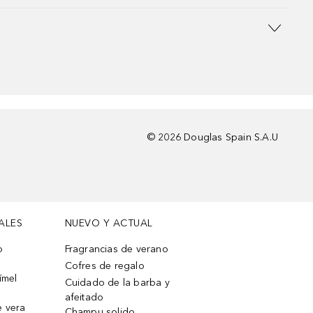
©
2026
Douglas Spain S.A.U
ALES
NUEVO Y ACTUAL
o
Fragrancias de verano
Cofres de regalo
ímel
Cuidado de la barba y
afeitado
e vera
Champu solido