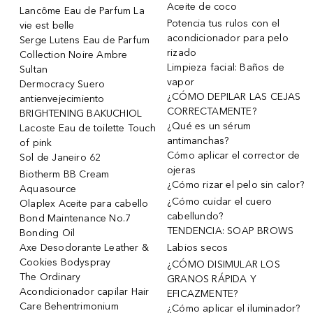
Aceite de coco
Lancôme Eau de Parfum La
Potencia tus rulos con el
vie est belle
acondicionador para pelo
Serge Lutens Eau de Parfum
rizado
Collection Noire Ambre
Limpieza facial: Baños de
Sultan
vapor
Dermocracy Suero
¿CÓMO DEPILAR LAS CEJAS
antienvejecimiento
CORRECTAMENTE?
BRIGHTENING BAKUCHIOL
¿Qué es un sérum
Lacoste Eau de toilette Touch
antimanchas?
of pink
Cómo aplicar el corrector de
Sol de Janeiro 62
ojeras
Biotherm BB Cream
¿Cómo rizar el pelo sin calor?
Aquasource
¿Cómo cuidar el cuero
Olaplex Aceite para cabello
cabellundo?
Bond Maintenance No.7
TENDENCIA: SOAP BROWS
Bonding Oil
Axe Desodorante Leather &
Labios secos
Cookies Bodyspray
¿CÓMO DISIMULAR LOS
The Ordinary
GRANOS RÁPIDA Y
Acondicionador capilar Hair
EFICAZMENTE?
Care Behentrimonium
¿Cómo aplicar el iluminador?