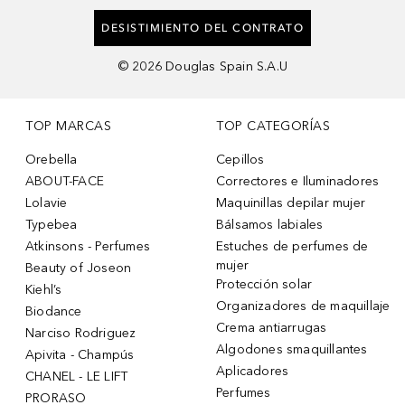
DESISTIMIENTO DEL CONTRATO
©
2026
Douglas Spain S.A.U
TOP MARCAS
TOP CATEGORÍAS
Orebella
Cepillos
ABOUT-FACE
Correctores e Iluminadores
Lolavie
Maquinillas depilar mujer
Typebea
Bálsamos labiales
Atkinsons - Perfumes
Estuches de perfumes de
mujer
Beauty of Joseon
Protección solar
Kiehl’s
Organizadores de maquillaje
Biodance
Crema antiarrugas
Narciso Rodriguez
Algodones smaquillantes
Apivita - Champús
Aplicadores
CHANEL - LE LIFT
Perfumes
PRORASO