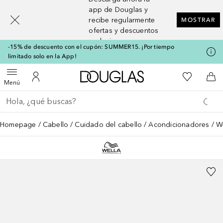
[navigation.slideout.screenreader]
app de Douglas y
recibe regularmente
MOSTRAR
ofertas y descuentos
exclusivos
-15% de descuento con el cupón: SUMMER15. ¡Por tiempo
limitado solo en la App!
A Douglas Home
Mi lista d
Abrir menú
Mi cuenta
A l
Menú
Regresar
Ejecutar búsqueda
Homepage
Cabello
Cuidado del cabello
Acondicionadores
We