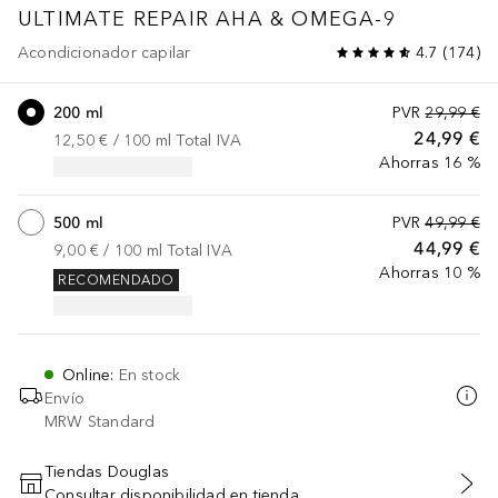
ULTIMATE REPAIR
AHA & OMEGA-9
Acondicionador capilar
4.7
(
174
)
200 ml
PVR
29,99 €
24,99 €
12,50 €
 / 
100
ml
Total IVA
Ahorras 16 %
500 ml
PVR
49,99 €
44,99 €
9,00 €
 / 
100
ml
Total IVA
Ahorras 10 %
RECOMENDADO
Online
:
En stock
Envío
MRW Standard
Tiendas Douglas
Consultar disponibilidad en tienda
AÑADIR AL CARRITO