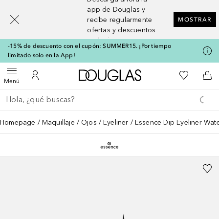
[navigation.slideout.screenreader]
app de Douglas y
recibe regularmente
MOSTRAR
ofertas y descuentos
exclusivos
-15% de descuento con el cupón: SUMMER15. ¡Por tiempo
limitado solo en la App!
A Douglas Home
Mi lista d
Abrir menú
Mi cuenta
A l
Menú
Regresar
Ejecutar búsqueda
Homepage
Maquillaje
Ojos
Eyeliner
Essence Dip Eyeliner Wat