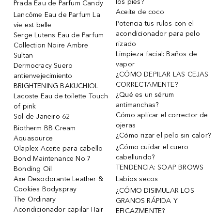
los pies?
Prada Eau de Parfum Candy
Aceite de coco
Lancôme Eau de Parfum La
Potencia tus rulos con el
vie est belle
acondicionador para pelo
Serge Lutens Eau de Parfum
rizado
Collection Noire Ambre
Limpieza facial: Baños de
Sultan
vapor
Dermocracy Suero
¿CÓMO DEPILAR LAS CEJAS
antienvejecimiento
CORRECTAMENTE?
BRIGHTENING BAKUCHIOL
¿Qué es un sérum
Lacoste Eau de toilette Touch
antimanchas?
of pink
Cómo aplicar el corrector de
Sol de Janeiro 62
ojeras
Biotherm BB Cream
¿Cómo rizar el pelo sin calor?
Aquasource
¿Cómo cuidar el cuero
Olaplex Aceite para cabello
cabellundo?
Bond Maintenance No.7
TENDENCIA: SOAP BROWS
Bonding Oil
Axe Desodorante Leather &
Labios secos
Cookies Bodyspray
¿CÓMO DISIMULAR LOS
The Ordinary
GRANOS RÁPIDA Y
Acondicionador capilar Hair
EFICAZMENTE?