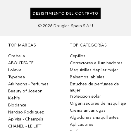
DESISTIMIENTO DEL CONTRATO
©
2026
Douglas Spain S.A.U
TOP MARCAS
TOP CATEGORÍAS
Orebella
Cepillos
ABOUT-FACE
Correctores e Iluminadores
Lolavie
Maquinillas depilar mujer
Typebea
Bálsamos labiales
Atkinsons - Perfumes
Estuches de perfumes de
mujer
Beauty of Joseon
Protección solar
Kiehl’s
Organizadores de maquillaje
Biodance
Crema antiarrugas
Narciso Rodriguez
Algodones smaquillantes
Apivita - Champús
Aplicadores
CHANEL - LE LIFT