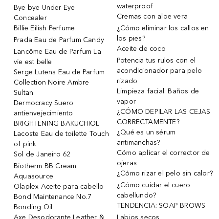
waterproof
Bye bye Under Eye
Cremas con aloe vera
Concealer
Billie Eilish Perfume
¿Cómo eliminar los callos en
los pies?
Prada Eau de Parfum Candy
Aceite de coco
Lancôme Eau de Parfum La
Potencia tus rulos con el
vie est belle
acondicionador para pelo
Serge Lutens Eau de Parfum
rizado
Collection Noire Ambre
Limpieza facial: Baños de
Sultan
vapor
Dermocracy Suero
¿CÓMO DEPILAR LAS CEJAS
antienvejecimiento
CORRECTAMENTE?
BRIGHTENING BAKUCHIOL
¿Qué es un sérum
Lacoste Eau de toilette Touch
antimanchas?
of pink
Cómo aplicar el corrector de
Sol de Janeiro 62
ojeras
Biotherm BB Cream
¿Cómo rizar el pelo sin calor?
Aquasource
¿Cómo cuidar el cuero
Olaplex Aceite para cabello
cabellundo?
Bond Maintenance No.7
TENDENCIA: SOAP BROWS
Bonding Oil
Axe Desodorante Leather &
Labios secos