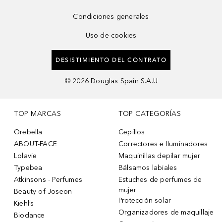
Condiciones generales
Uso de cookies
DESISTIMIENTO DEL CONTRATO
©
2026
Douglas Spain S.A.U
TOP MARCAS
TOP CATEGORÍAS
Orebella
Cepillos
ABOUT-FACE
Correctores e Iluminadores
Lolavie
Maquinillas depilar mujer
Typebea
Bálsamos labiales
Atkinsons - Perfumes
Estuches de perfumes de
mujer
Beauty of Joseon
Protección solar
Kiehl’s
Organizadores de maquillaje
Biodance