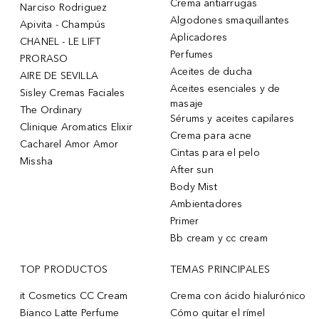
Crema antiarrugas
Narciso Rodriguez
Algodones smaquillantes
Apivita - Champús
Aplicadores
CHANEL - LE LIFT
Perfumes
PRORASO
Aceites de ducha
AIRE DE SEVILLA
Aceites esenciales y de
Sisley Cremas Faciales
masaje
The Ordinary
Sérums y aceites capilares
Clinique Aromatics Elixir
Crema para acne
Cacharel Amor Amor
Cintas para el pelo
Missha
After sun
Body Mist
Ambientadores
Primer
Bb cream y cc cream
TOP PRODUCTOS
TEMAS PRINCIPALES
it Cosmetics CC Cream
Crema con ácido hialurónico
Bianco Latte Perfume
Cómo quitar el rímel