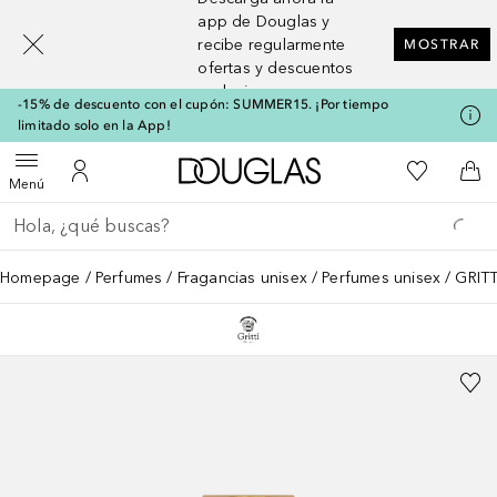
[navigation.slideout.screenreader]
app de Douglas y
recibe regularmente
MOSTRAR
ofertas y descuentos
exclusivos
-15% de descuento con el cupón: SUMMER15. ¡Por tiempo
limitado solo en la App!
A Douglas Home
Mi lista d
Abrir menú
Mi cuenta
A l
Menú
Regresar
Ejecutar búsqueda
Homepage
Perfumes
Fragancias unisex
Perfumes unisex
GRITT