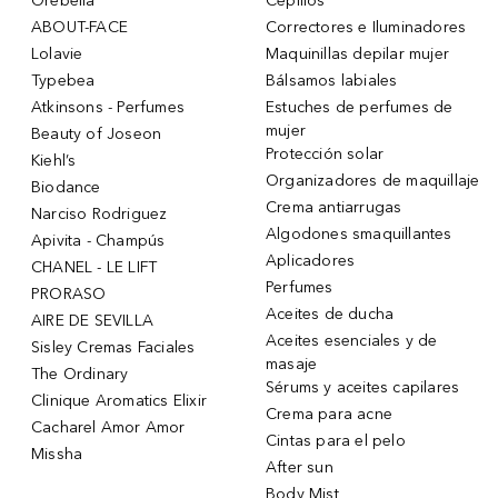
Orebella
Cepillos
ABOUT-FACE
Correctores e Iluminadores
Lolavie
Maquinillas depilar mujer
Typebea
Bálsamos labiales
Atkinsons - Perfumes
Estuches de perfumes de
mujer
Beauty of Joseon
Protección solar
Kiehl’s
Organizadores de maquillaje
Biodance
Crema antiarrugas
Narciso Rodriguez
Algodones smaquillantes
Apivita - Champús
Aplicadores
CHANEL - LE LIFT
Perfumes
PRORASO
Aceites de ducha
AIRE DE SEVILLA
Aceites esenciales y de
Sisley Cremas Faciales
masaje
The Ordinary
Sérums y aceites capilares
Clinique Aromatics Elixir
Crema para acne
Cacharel Amor Amor
Cintas para el pelo
Missha
After sun
Body Mist