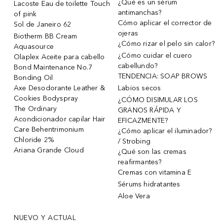
¿Qué es un sérum
Lacoste Eau de toilette Touch
antimanchas?
of pink
Cómo aplicar el corrector de
Sol de Janeiro 62
ojeras
Biotherm BB Cream
¿Cómo rizar el pelo sin calor?
Aquasource
¿Cómo cuidar el cuero
Olaplex Aceite para cabello
cabellundo?
Bond Maintenance No.7
TENDENCIA: SOAP BROWS
Bonding Oil
Axe Desodorante Leather &
Labios secos
Cookies Bodyspray
¿CÓMO DISIMULAR LOS
The Ordinary
GRANOS RÁPIDA Y
Acondicionador capilar Hair
EFICAZMENTE?
Care Behentrimonium
¿Cómo aplicar el iluminador?
Chloride 2%
/ Strobing
Ariana Grande Cloud
¿Qué son las cremas
reafirmantes?
Cremas con vitamina E
Sérums hidratantes
Aloe Vera
NUEVO Y ACTUAL