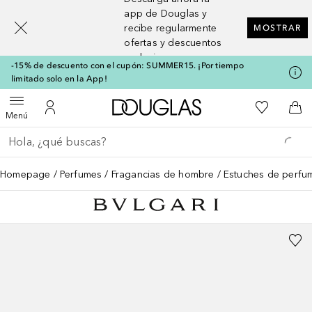
[navigation.slideout.screenreader]
app de Douglas y
recibe regularmente
MOSTRAR
ofertas y descuentos
exclusivos
-15% de descuento con el cupón: SUMMER15. ¡Por tiempo
limitado solo en la App!
A Douglas Home
Mi lista d
Abrir menú
Mi cuenta
A l
Menú
Regresar
Ejecutar búsqueda
Homepage
Perfumes
Fragancias de hombre
Estuches de perfu