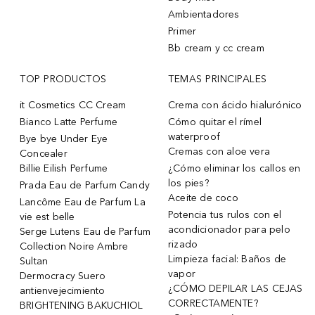
Ambientadores
Primer
Bb cream y cc cream
TOP PRODUCTOS
TEMAS PRINCIPALES
it Cosmetics CC Cream
Crema con ácido hialurónico
Bianco Latte Perfume
Cómo quitar el rímel
waterproof
Bye bye Under Eye
Cremas con aloe vera
Concealer
Billie Eilish Perfume
¿Cómo eliminar los callos en
los pies?
Prada Eau de Parfum Candy
Aceite de coco
Lancôme Eau de Parfum La
Potencia tus rulos con el
vie est belle
acondicionador para pelo
Serge Lutens Eau de Parfum
rizado
Collection Noire Ambre
Limpieza facial: Baños de
Sultan
vapor
Dermocracy Suero
¿CÓMO DEPILAR LAS CEJAS
antienvejecimiento
CORRECTAMENTE?
BRIGHTENING BAKUCHIOL