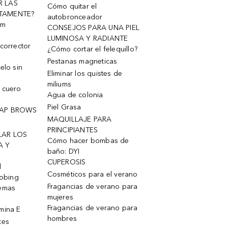
R LAS
Cómo quitar el
TAMENTE?
autobronceador
um
CONSEJOS PARA UNA PIEL
LUMINOSA Y RADIANTE
corrector
¿Cómo cortar el felequillo?
Pestanas magneticas
elo sin
Eliminar los quistes de
miliums
 cuero
Agua de colonia
Piel Grasa
OAP BROWS
MAQUILLAJE PARA
PRINCIPIANTES
LAR LOS
Cómo hacer bombas de
A Y
baño: DYI
CUPEROSIS
l
Cosméticos para el verano
robing
Fragancias de verano para
remas
mujeres
Fragancias de verano para
mina E
hombres
tes