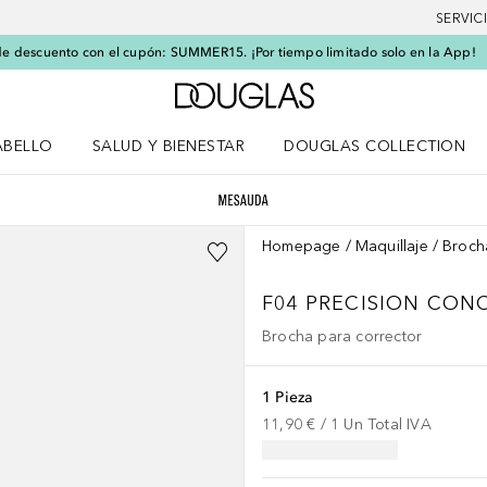
SERVIC
e descuento con el cupón: SUMMER15. ¡Por tiempo limitado solo en la App!
A Douglas Home
ABELLO
SALUD Y BIENESTAR
DOUGLAS COLLECTION
po
rir menú Cabello
Abrir menú Salud y bienestar
Homepage
Maquillaje
Broch
F04 PRECISION CON
Brocha para corrector
1 Pieza
11,90 €
 / 
1
Un
Total IVA