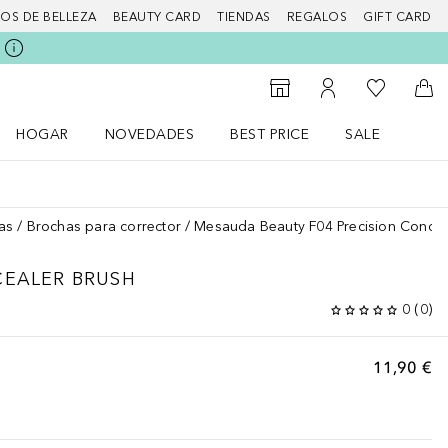
IOS DE BELLEZA
BEAUTY CARD
TIENDAS
REGALOS
GIFT CARD
Mi lista d
Al Storefinder
Mi cuenta
A l
HOGAR
NOVEDADES
BEST PRICE
SALE
Abrir menú Hogar
Abrir menú Novedades
Abrir menú Sal
as
Brochas para corrector
Mesauda Beauty F04 Precision Concea
CEALER BRUSH
0
(
0
)
11,90 €