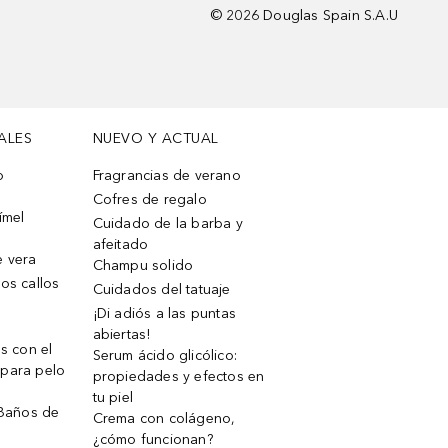
©
2026
Douglas Spain S.A.U
ALES
NUEVO Y ACTUAL
o
Fragrancias de verano
Cofres de regalo
ímel
Cuidado de la barba y
afeitado
e vera
Champu solido
os callos
Cuidados del tatuaje
¡Di adiós a las puntas
abiertas!
os con el
Serum ácido glicólico:
 para pelo
propiedades y efectos en
tu piel
 Baños de
Crema con colágeno,
¿cómo funcionan?