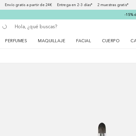
Envío gratis a partir de 24€ Entrega en 2-3 días* 2 muestras gratis*
-15% d
Regresar
Ejecutar búsqueda
PERFUMES
MAQUILLAJE
FACIAL
CUERPO
C
Abrir menú Perfumes
Abrir menú Maquillaje
Abrir menú Facial
Abrir menú Cuer
Ab