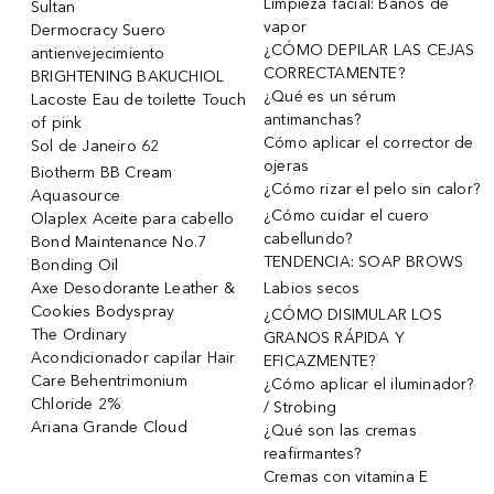
Limpieza facial: Baños de
Sultan
vapor
Dermocracy Suero
¿CÓMO DEPILAR LAS CEJAS
antienvejecimiento
CORRECTAMENTE?
BRIGHTENING BAKUCHIOL
¿Qué es un sérum
Lacoste Eau de toilette Touch
antimanchas?
of pink
Cómo aplicar el corrector de
Sol de Janeiro 62
ojeras
Biotherm BB Cream
¿Cómo rizar el pelo sin calor?
Aquasource
¿Cómo cuidar el cuero
Olaplex Aceite para cabello
cabellundo?
Bond Maintenance No.7
TENDENCIA: SOAP BROWS
Bonding Oil
Axe Desodorante Leather &
Labios secos
Cookies Bodyspray
¿CÓMO DISIMULAR LOS
The Ordinary
GRANOS RÁPIDA Y
Acondicionador capilar Hair
EFICAZMENTE?
Care Behentrimonium
¿Cómo aplicar el iluminador?
Chloride 2%
/ Strobing
Ariana Grande Cloud
¿Qué son las cremas
reafirmantes?
Cremas con vitamina E