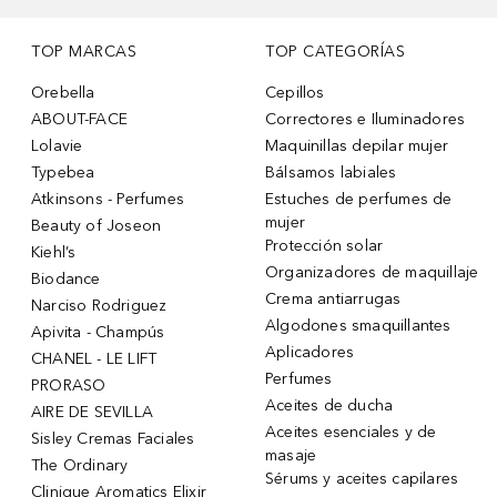
TOP MARCAS
TOP CATEGORÍAS
Orebella
Cepillos
ABOUT-FACE
Correctores e Iluminadores
Lolavie
Maquinillas depilar mujer
Typebea
Bálsamos labiales
Atkinsons - Perfumes
Estuches de perfumes de
mujer
Beauty of Joseon
Protección solar
Kiehl’s
Organizadores de maquillaje
Biodance
Crema antiarrugas
Narciso Rodriguez
Algodones smaquillantes
Apivita - Champús
Aplicadores
CHANEL - LE LIFT
Perfumes
PRORASO
Aceites de ducha
AIRE DE SEVILLA
Aceites esenciales y de
Sisley Cremas Faciales
masaje
The Ordinary
Sérums y aceites capilares
Clinique Aromatics Elixir