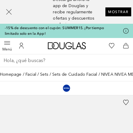
[navigation.slideout.screenreader]
app de Douglas y
recibe regularmente
MOSTRAR
ofertas y descuentos
exclusivos
-15% de descuento con el cupón: SUMMER15. ¡Por tiempo
limitado solo en la App!
A Douglas Home
Mi lista d
Abrir menú
Mi cuenta
A l
Menú
Regresar
Ejecutar búsqueda
Homepage
Facial
Sets
Sets de Cuidado Facial
NIVEA NIVEA ME