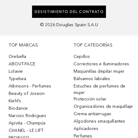
DESISTIMIENTO DEL CONTRATO
©
2026
Douglas Spain S.A.U
TOP MARCAS
TOP CATEGORÍAS
Orebella
Cepillos
ABOUT-FACE
Correctores e Iluminadores
Lolavie
Maquinillas depilar mujer
Typebea
Bálsamos labiales
Atkinsons - Perfumes
Estuches de perfumes de
mujer
Beauty of Joseon
Protección solar
Kiehl’s
Organizadores de maquillaje
Biodance
Crema antiarrugas
Narciso Rodriguez
Algodones smaquillantes
Apivita - Champús
Aplicadores
CHANEL - LE LIFT
Perfumes
PRORASO