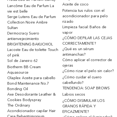
Aceite de coco
Lancôme Eau de Parfum La
Potencia tus rulos con el
vie est belle
acondicionador para pelo
Serge Lutens Eau de Parfum
rizado
Collection Noire Ambre
Limpieza facial: Baños de
Sultan
vapor
Dermocracy Suero
¿CÓMO DEPILAR LAS CEJAS
antienvejecimiento
CORRECTAMENTE?
BRIGHTENING BAKUCHIOL
¿Qué es un sérum
Lacoste Eau de toilette Touch
antimanchas?
of pink
Cómo aplicar el corrector de
Sol de Janeiro 62
ojeras
Biotherm BB Cream
¿Cómo rizar el pelo sin calor?
Aquasource
¿Cómo cuidar el cuero
Olaplex Aceite para cabello
cabellundo?
Bond Maintenance No.7
TENDENCIA: SOAP BROWS
Bonding Oil
Axe Desodorante Leather &
Labios secos
Cookies Bodyspray
¿CÓMO DISIMULAR LOS
The Ordinary
GRANOS RÁPIDA Y
Acondicionador capilar Hair
EFICAZMENTE?
Care Behentrimonium