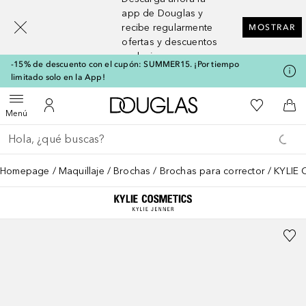
[navigation.slideout.screenreader]
app de Douglas y
recibe regularmente
MOSTRAR
ofertas y descuentos
exclusivos
-15% de descuento con el cupón: SUMMER15. ¡Por tiempo
limitado solo en la App!
A Douglas Home
Mi lista d
Abrir menú
Mi cuenta
A l
Menú
Regresar
Ejecutar búsqueda
Homepage
Maquillaje
Brochas
Brochas para corrector
KYLIE 