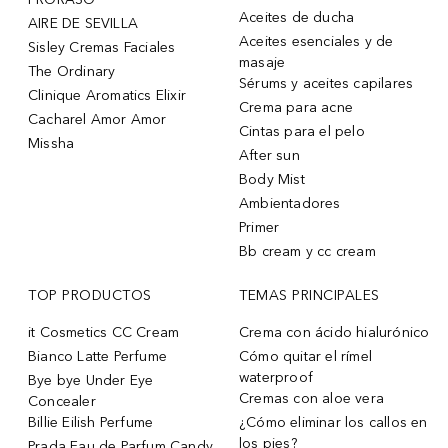
Aceites de ducha
AIRE DE SEVILLA
Aceites esenciales y de
Sisley Cremas Faciales
masaje
The Ordinary
Sérums y aceites capilares
Clinique Aromatics Elixir
Crema para acne
Cacharel Amor Amor
Cintas para el pelo
Missha
After sun
Body Mist
Ambientadores
Primer
Bb cream y cc cream
TOP PRODUCTOS
TEMAS PRINCIPALES
it Cosmetics CC Cream
Crema con ácido hialurónico
Bianco Latte Perfume
Cómo quitar el rímel
waterproof
Bye bye Under Eye
Cremas con aloe vera
Concealer
Billie Eilish Perfume
¿Cómo eliminar los callos en
los pies?
Prada Eau de Parfum Candy