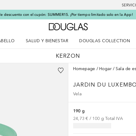
SERVIC
e descuento con el cupón: SUMMER15. ¡Por tiempo limitado solo en la App!
A Douglas Home
ABELLO
SALUD Y BIENESTAR
DOUGLAS COLLECTION
po
rir menú Cabello
Abrir menú Salud y bienestar
KERZON
Homepage
Hogar
Sala de es
JARDIN DU LUXEMB
Vela
190 g
24,73 €
 / 
100
g
Total IVA