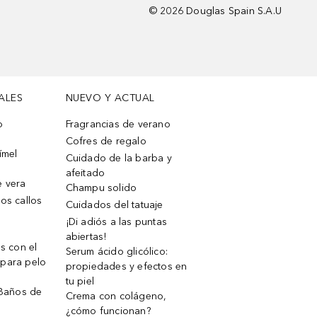
©
2026
Douglas Spain S.A.U
ALES
NUEVO Y ACTUAL
o
Fragrancias de verano
Cofres de regalo
ímel
Cuidado de la barba y
afeitado
e vera
Champu solido
os callos
Cuidados del tatuaje
¡Di adiós a las puntas
abiertas!
os con el
Serum ácido glicólico:
 para pelo
propiedades y efectos en
tu piel
 Baños de
Crema con colágeno,
¿cómo funcionan?