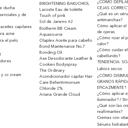
¿CÓMO DEPILA
BRIGHTENING BAKUCHIOL
de ducha
CEJAS CORREC
Lacoste Eau de toilette
¿Qué es un sér
senciales y de
Touch of pink
antimanchas?
Sol de Janeiro 62
Cómo aplicar el 
aceites capilares
Biotherm BB Cream
de ojeras
ra acne
Aquasource
¿Cómo rizar el p
ra el pelo
Olaplex Aceite para cabello
calor?
Bond Maintenance No.7
¿Cómo cuidar el
Bonding Oil
t
cabellundo?
Axe Desodorante Leather &
dores
TENDENCIA: S
Cookies Bodyspray
Labios secos
The Ordinary
 y cc cream
¿CÓMO DISIMU
Acondicionador capilar Hair
GRANOS RÁPID
Care Behentrimonium
EFICAZMENTE?
Chloride 2%
¿Cómo aplicar e
Ariana Grande Cloud
iluminador? / St
¿Qué son las c
reafirmantes?
Cremas con vita
Sérums hidratan