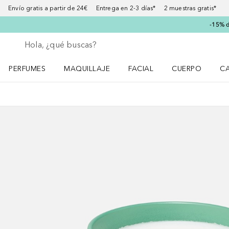
Envío gratis a partir de 24€ Entrega en 2-3 días* 2 muestras gratis*
-15% d
Regresar
Ejecutar búsqueda
PERFUMES
MAQUILLAJE
FACIAL
CUERPO
C
Abrir menú Perfumes
Abrir menú Maquillaje
Abrir menú Facial
Abrir menú Cuer
Ab