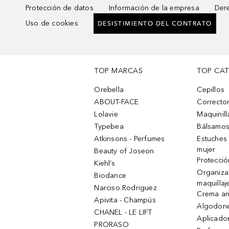
Protección de datos
Información de la empresa
Dere
Uso de cookies
DESISTIMIENTO DEL CONTRATO
TOP MARCAS
TOP CA
Orebella
Cepillos
ABOUT-FACE
Corrector
Lolavie
Maquinill
Typebea
Bálsamos
Atkinsons - Perfumes
Estuches
mujer
Beauty of Joseon
Protecció
Kiehl’s
Organiza
Biodance
maquillaj
Narciso Rodriguez
Crema an
Apivita - Champús
Algodone
CHANEL - LE LIFT
Aplicado
PRORASO