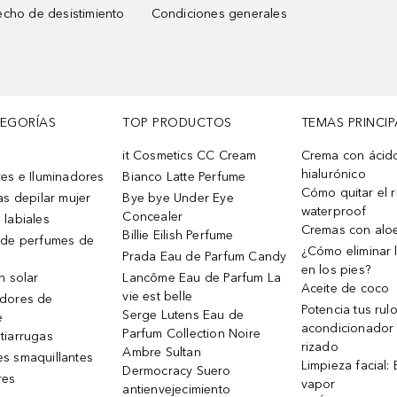
cho de desistimiento
Condiciones generales
TEGORÍAS
TOP PRODUCTOS
TEMAS PRINCIP
it Cosmetics CC Cream
Crema con ácid
hialurónico
es e Iluminadores
Bianco Latte Perfume
Cómo quitar el r
as depilar mujer
Bye bye Under Eye
waterproof
Concealer
 labiales
Cremas con alo
Billie Eilish Perfume
 de perfumes de
¿Cómo eliminar l
Prada Eau de Parfum Candy
en los pies?
n solar
Lancôme Eau de Parfum La
Aceite de coco
vie est belle
dores de
Potencia tus rul
Serge Lutens Eau de
e
acondicionador
Parfum Collection Noire
tiarrugas
rizado
Ambre Sultan
s smaquillantes
Limpieza facial:
Dermocracy Suero
res
vapor
antienvejecimiento