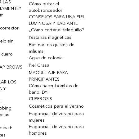
R LAS
Cómo quitar el
TAMENTE?
autobronceador
um
CONSEJOS PARA UNA PIEL
LUMINOSA Y RADIANTE
corrector
¿Cómo cortar el felequillo?
Pestanas magneticas
elo sin
Eliminar los quistes de
miliums
 cuero
Agua de colonia
Piel Grasa
OAP BROWS
MAQUILLAJE PARA
PRINCIPIANTES
LAR LOS
Cómo hacer bombas de
A Y
baño: DYI
CUPEROSIS
l
Cosméticos para el verano
robing
Fragancias de verano para
remas
mujeres
Fragancias de verano para
mina E
hombres
tes