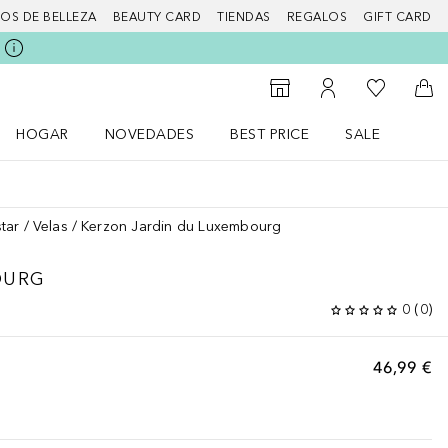
IOS DE BELLEZA
BEAUTY CARD
TIENDAS
REGALOS
GIFT CARD
Mi lista d
Al Storefinder
Mi cuenta
A l
HOGAR
NOVEDADES
BEST PRICE
SALE
Abrir menú Hogar
Abrir menú Novedades
Abrir menú Sal
tar
Velas
Kerzon Jardin du Luxembourg
OURG
0
(
0
)
46,99 €