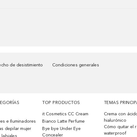
cho de desistimiento
Condiciones generales
TEGORÍAS
TOP PRODUCTOS
TEMAS PRINCIP
it Cosmetics CC Cream
Crema con ácid
hialurónico
es e Iluminadores
Bianco Latte Perfume
Cómo quitar el r
as depilar mujer
Bye bye Under Eye
waterproof
Concealer
 labiales