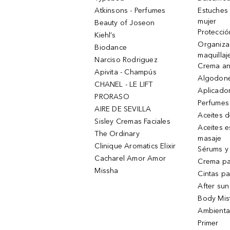
Atkinsons - Perfumes
Estuches
mujer
Beauty of Joseon
Protecció
Kiehl’s
Organiza
Biodance
maquillaj
Narciso Rodriguez
Crema an
Apivita - Champús
Algodone
CHANEL - LE LIFT
Aplicado
PRORASO
Perfumes
AIRE DE SEVILLA
Aceites 
Sisley Cremas Faciales
Aceites e
The Ordinary
masaje
Clinique Aromatics Elixir
Sérums y 
Cacharel Amor Amor
Crema pa
Missha
Cintas pa
After sun
Body Mis
Ambienta
Primer