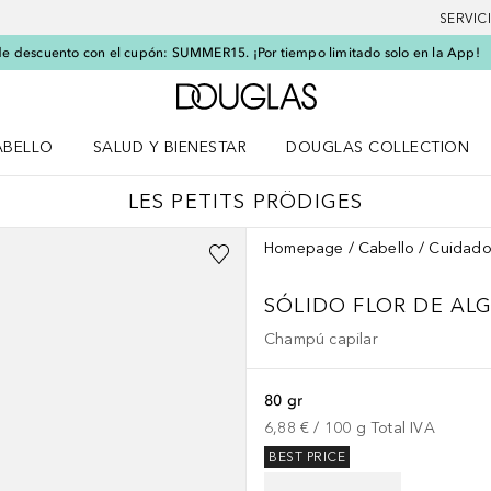
SERVIC
e descuento con el cupón: SUMMER15. ¡Por tiempo limitado solo en la App!
A Douglas Home
ABELLO
SALUD Y BIENESTAR
DOUGLAS COLLECTION
po
rir menú Cabello
Abrir menú Salud y bienestar
LES PETITS PRÖDIGES
Homepage
Cabello
Cuidado
SÓLIDO FLOR DE A
Champú capilar
80 gr
6,88 €
 / 
100
g
Total IVA
BEST PRICE