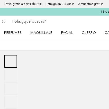
Envío gratis a partir de 24€ Entrega en 2-3 días* 2 muestras gratis*
-15% d
Regresar
Ejecutar búsqueda
PERFUMES
MAQUILLAJE
FACIAL
CUERPO
C
Abrir menú Perfumes
Abrir menú Maquillaje
Abrir menú Facial
Abrir menú Cuer
Ab