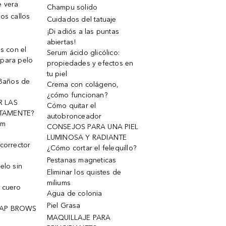
e vera
Champu solido
os callos
Cuidados del tatuaje
¡Di adiós a las puntas
abiertas!
os con el
Serum ácido glicólico:
 para pelo
propiedades y efectos en
tu piel
 Baños de
Crema con colágeno,
¿cómo funcionan?
R LAS
Cómo quitar el
TAMENTE?
autobronceador
um
CONSEJOS PARA UNA PIEL
LUMINOSA Y RADIANTE
corrector
¿Cómo cortar el felequillo?
Pestanas magneticas
elo sin
Eliminar los quistes de
miliums
 cuero
Agua de colonia
Piel Grasa
OAP BROWS
MAQUILLAJE PARA