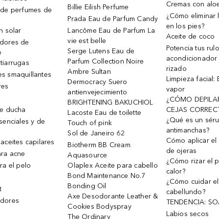
Cremas con alo
Billie Eilish Perfume
 de perfumes de
¿Cómo eliminar l
Prada Eau de Parfum Candy
en los pies?
n solar
Lancôme Eau de Parfum La
Aceite de coco
vie est belle
dores de
Potencia tus rul
Serge Lutens Eau de
e
acondicionador
Parfum Collection Noire
tiarrugas
rizado
Ambre Sultan
s smaquillantes
Limpieza facial:
Dermocracy Suero
res
vapor
antienvejecimiento
¿CÓMO DEPILA
BRIGHTENING BAKUCHIOL
de ducha
CEJAS CORREC
Lacoste Eau de toilette
¿Qué es un sér
senciales y de
Touch of pink
antimanchas?
Sol de Janeiro 62
Cómo aplicar el 
aceites capilares
Biotherm BB Cream
de ojeras
ra acne
Aquasource
¿Cómo rizar el p
ra el pelo
Olaplex Aceite para cabello
calor?
Bond Maintenance No.7
¿Cómo cuidar el
Bonding Oil
t
cabellundo?
Axe Desodorante Leather &
dores
TENDENCIA: S
Cookies Bodyspray
Labios secos
The Ordinary