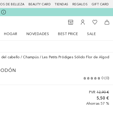
IOS DE BELLEZA
BEAUTY CARD
TIENDAS
REGALOS
GIFT CARD
Mi lista d
Al Storefinder
Mi cuenta
A l
HOGAR
NOVEDADES
BEST PRICE
SALE
Abrir menú Hogar
Abrir menú Novedades
Abrir menú Sal
 del cabello
Champús
Les Petits Prödiges Sólido Flor de Algodó
LGODÓN
0
(
0
)
PVR
12,90 €
5,50 €
Ahorras 57 %