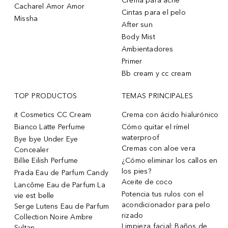
Crema para acne
Cacharel Amor Amor
Cintas para el pelo
Missha
After sun
Body Mist
Ambientadores
Primer
Bb cream y cc cream
TOP PRODUCTOS
TEMAS PRINCIPALES
it Cosmetics CC Cream
Crema con ácido hialurónico
Bianco Latte Perfume
Cómo quitar el rímel
waterproof
Bye bye Under Eye
Cremas con aloe vera
Concealer
Billie Eilish Perfume
¿Cómo eliminar los callos en
los pies?
Prada Eau de Parfum Candy
Aceite de coco
Lancôme Eau de Parfum La
Potencia tus rulos con el
vie est belle
acondicionador para pelo
Serge Lutens Eau de Parfum
rizado
Collection Noire Ambre
Limpieza facial: Baños de
Sultan