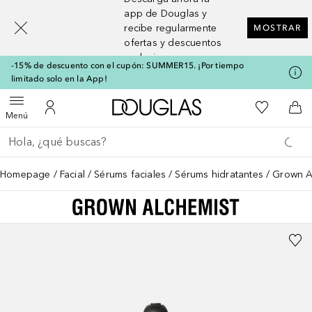
[navigation.slideout.screenreader]
app de Douglas y
recibe regularmente
MOSTRAR
ofertas y descuentos
exclusivos
-15% de descuento con el cupón: SUMMER15. ¡Por tiempo
limitado solo en la App!
A Douglas Home
Mi lista d
Abrir menú
Mi cuenta
A l
Menú
Regresar
Ejecutar búsqueda
Homepage
Facial
Sérums faciales
Sérums hidratantes
Grown A