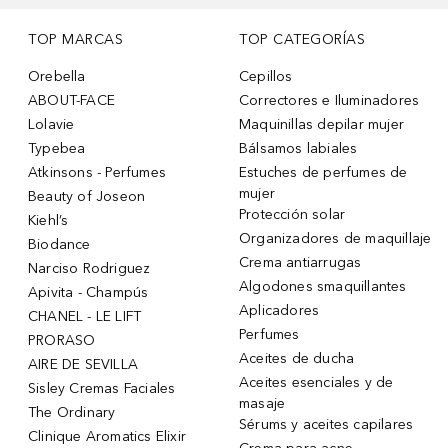
TOP MARCAS
TOP CATEGORÍAS
Orebella
Cepillos
ABOUT-FACE
Correctores e Iluminadores
Lolavie
Maquinillas depilar mujer
Typebea
Bálsamos labiales
Atkinsons - Perfumes
Estuches de perfumes de
mujer
Beauty of Joseon
Protección solar
Kiehl’s
Organizadores de maquillaje
Biodance
Crema antiarrugas
Narciso Rodriguez
Algodones smaquillantes
Apivita - Champús
Aplicadores
CHANEL - LE LIFT
Perfumes
PRORASO
Aceites de ducha
AIRE DE SEVILLA
Aceites esenciales y de
Sisley Cremas Faciales
masaje
The Ordinary
Sérums y aceites capilares
Clinique Aromatics Elixir