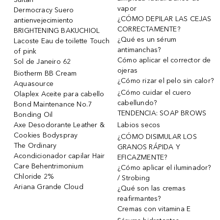
vapor
Dermocracy Suero
¿CÓMO DEPILAR LAS CEJAS
antienvejecimiento
CORRECTAMENTE?
BRIGHTENING BAKUCHIOL
¿Qué es un sérum
Lacoste Eau de toilette Touch
antimanchas?
of pink
Cómo aplicar el corrector de
Sol de Janeiro 62
ojeras
Biotherm BB Cream
¿Cómo rizar el pelo sin calor?
Aquasource
¿Cómo cuidar el cuero
Olaplex Aceite para cabello
cabellundo?
Bond Maintenance No.7
TENDENCIA: SOAP BROWS
Bonding Oil
Axe Desodorante Leather &
Labios secos
Cookies Bodyspray
¿CÓMO DISIMULAR LOS
The Ordinary
GRANOS RÁPIDA Y
Acondicionador capilar Hair
EFICAZMENTE?
Care Behentrimonium
¿Cómo aplicar el iluminador?
Chloride 2%
/ Strobing
Ariana Grande Cloud
¿Qué son las cremas
reafirmantes?
Cremas con vitamina E