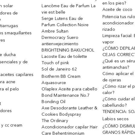
en los pies?
n solar
Lancôme Eau de Parfum La
Aceite de coco
vie est belle
dores de
Potencia tus rul
Serge Lutens Eau de
e
acondicionador
Parfum Collection Noire
tiarrugas
rizado
Ambre Sultan
s smaquillantes
Limpieza facial:
Dermocracy Suero
res
vapor
antienvejecimiento
¿CÓMO DEPILA
BRIGHTENING BAKUCHIOL
de ducha
CEJAS CORREC
Lacoste Eau de toilette
¿Qué es un sér
senciales y de
Touch of pink
antimanchas?
Sol de Janeiro 62
Cómo aplicar el 
aceites capilares
Biotherm BB Cream
de ojeras
ra acne
Aquasource
¿Cómo rizar el p
ra el pelo
Olaplex Aceite para cabello
calor?
Bond Maintenance No.7
¿Cómo cuidar el
Bonding Oil
t
cabellundo?
Axe Desodorante Leather &
dores
TENDENCIA: S
Cookies Bodyspray
Labios secos
The Ordinary
 y cc cream
¿CÓMO DISIMU
Acondicionador capilar Hair
GRANOS RÁPID
Care Behentrimonium