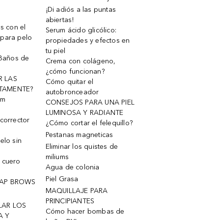
¡Di adiós a las puntas
abiertas!
os con el
Serum ácido glicólico:
 para pelo
propiedades y efectos en
tu piel
 Baños de
Crema con colágeno,
¿cómo funcionan?
R LAS
Cómo quitar el
TAMENTE?
autobronceador
um
CONSEJOS PARA UNA PIEL
LUMINOSA Y RADIANTE
corrector
¿Cómo cortar el felequillo?
Pestanas magneticas
elo sin
Eliminar los quistes de
miliums
 cuero
Agua de colonia
Piel Grasa
OAP BROWS
MAQUILLAJE PARA
PRINCIPIANTES
LAR LOS
Cómo hacer bombas de
A Y