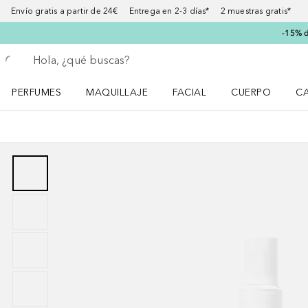
Envío gratis a partir de 24€ Entrega en 2-3 días* 2 muestras gratis*
-15% d
Regresar
Ejecutar búsqueda
PERFUMES
MAQUILLAJE
FACIAL
CUERPO
C
Abrir menú Perfumes
Abrir menú Maquillaje
Abrir menú Facial
Abrir menú Cuer
Ab