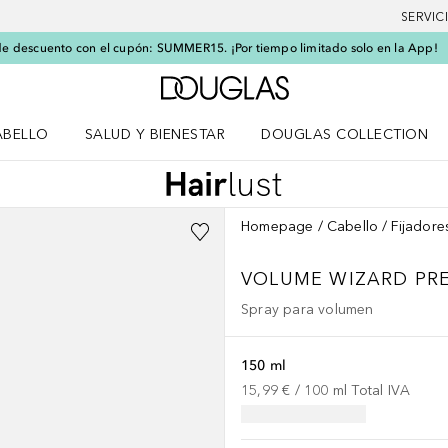
SERVIC
e descuento con el cupón: SUMMER15. ¡Por tiempo limitado solo en la App!
A Douglas Home
ABELLO
SALUD Y BIENESTAR
DOUGLAS COLLECTION
po
rir menú Cabello
Abrir menú Salud y bienestar
Homepage
Cabello
Fijadore
VOLUME WIZARD
PR
Spray para volumen
150 ml
15,99 €
 / 
100
ml
Total IVA