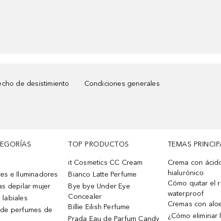
cho de desistimiento
Condiciones generales
TEGORÍAS
TOP PRODUCTOS
TEMAS PRINCIP
it Cosmetics CC Cream
Crema con ácid
hialurónico
es e Iluminadores
Bianco Latte Perfume
Cómo quitar el r
as depilar mujer
Bye bye Under Eye
waterproof
Concealer
 labiales
Cremas con alo
Billie Eilish Perfume
 de perfumes de
¿Cómo eliminar l
Prada Eau de Parfum Candy