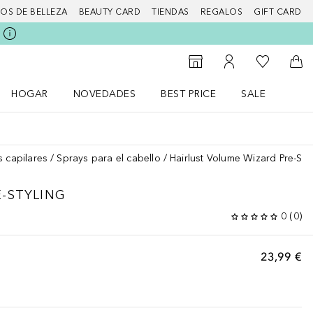
IOS DE BELLEZA
BEAUTY CARD
TIENDAS
REGALOS
GIFT CARD
Mi lista d
Al Storefinder
Mi cuenta
A l
HOGAR
NOVEDADES
BEST PRICE
SALE
Abrir menú Hogar
Abrir menú Novedades
Abrir menú Sal
s capilares
Sprays para el cabello
Hairlust Volume Wizard Pre-Sty
E-STYLING
0
(
0
)
23,99 €