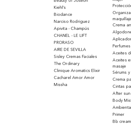
Beauty of Joseon
Protecció
Kiehl’s
Organiza
Biodance
maquillaj
Narciso Rodriguez
Crema an
Apivita - Champús
Algodone
CHANEL - LE LIFT
Aplicado
PRORASO
Perfumes
AIRE DE SEVILLA
Aceites 
Sisley Cremas Faciales
Aceites e
The Ordinary
masaje
Clinique Aromatics Elixir
Sérums y 
Cacharel Amor Amor
Crema pa
Missha
Cintas pa
After sun
Body Mis
Ambienta
Primer
Bb cream