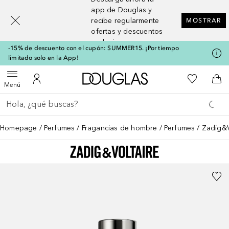
[navigation.slideout.screenreader]
app de Douglas y
recibe regularmente
MOSTRAR
ofertas y descuentos
exclusivos
-15% de descuento con el cupón: SUMMER15. ¡Por tiempo
limitado solo en la App!
A Douglas Home
Mi lista d
Abrir menú
Mi cuenta
A l
Menú
Regresar
Ejecutar búsqueda
Homepage
Perfumes
Fragancias de hombre
Perfumes
Zadig&V