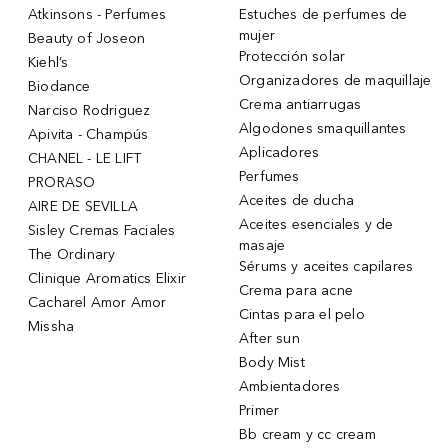
Atkinsons - Perfumes
Estuches de perfumes de
mujer
Beauty of Joseon
Protección solar
Kiehl’s
Organizadores de maquillaje
Biodance
Crema antiarrugas
Narciso Rodriguez
Algodones smaquillantes
Apivita - Champús
Aplicadores
CHANEL - LE LIFT
Perfumes
PRORASO
Aceites de ducha
AIRE DE SEVILLA
Aceites esenciales y de
Sisley Cremas Faciales
masaje
The Ordinary
Sérums y aceites capilares
Clinique Aromatics Elixir
Crema para acne
Cacharel Amor Amor
Cintas para el pelo
Missha
After sun
Body Mist
Ambientadores
Primer
Bb cream y cc cream