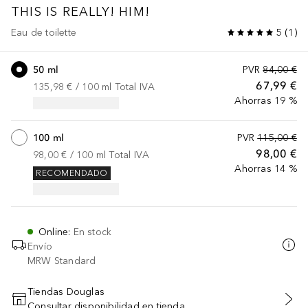
THIS IS REALLY!
HIM!
Eau de toilette
5
(
1
)
50 ml
PVR
84,00 €
67,99 €
135,98 €
 / 
100
ml
Total IVA
Ahorras 19 %
100 ml
PVR
115,00 €
98,00 €
98,00 €
 / 
100
ml
Total IVA
Ahorras 14 %
RECOMENDADO
Online
:
En stock
Envío
MRW Standard
Tiendas Douglas
Consultar disponibilidad en tienda
AÑADIR AL CARRITO