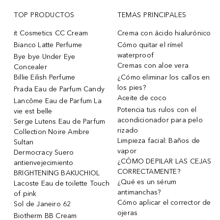
TOP PRODUCTOS
TEMAS PRINCIPALES
it Cosmetics CC Cream
Crema con ácido hialurónico
Bianco Latte Perfume
Cómo quitar el rímel
waterproof
Bye bye Under Eye
Cremas con aloe vera
Concealer
Billie Eilish Perfume
¿Cómo eliminar los callos en
los pies?
Prada Eau de Parfum Candy
Aceite de coco
Lancôme Eau de Parfum La
Potencia tus rulos con el
vie est belle
acondicionador para pelo
Serge Lutens Eau de Parfum
rizado
Collection Noire Ambre
Limpieza facial: Baños de
Sultan
vapor
Dermocracy Suero
¿CÓMO DEPILAR LAS CEJAS
antienvejecimiento
CORRECTAMENTE?
BRIGHTENING BAKUCHIOL
¿Qué es un sérum
Lacoste Eau de toilette Touch
antimanchas?
of pink
Cómo aplicar el corrector de
Sol de Janeiro 62
ojeras
Biotherm BB Cream