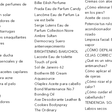
Cremas con alo
Billie Eilish Perfume
 de perfumes de
¿Cómo eliminar l
Prada Eau de Parfum Candy
en los pies?
n solar
Lancôme Eau de Parfum La
Aceite de coco
vie est belle
dores de
Potencia tus rul
Serge Lutens Eau de
e
acondicionador
Parfum Collection Noire
tiarrugas
rizado
Ambre Sultan
s smaquillantes
Limpieza facial:
Dermocracy Suero
res
vapor
antienvejecimiento
¿CÓMO DEPILA
BRIGHTENING BAKUCHIOL
de ducha
CEJAS CORREC
Lacoste Eau de toilette
¿Qué es un sér
senciales y de
Touch of pink
antimanchas?
Sol de Janeiro 62
Cómo aplicar el 
aceites capilares
Biotherm BB Cream
de ojeras
ra acne
Aquasource
¿Cómo rizar el p
ra el pelo
Olaplex Aceite para cabello
calor?
Bond Maintenance No.7
¿Cómo cuidar el
Bonding Oil
t
cabellundo?
Axe Desodorante Leather &
dores
TENDENCIA: S
Cookies Bodyspray
Labios secos
The Ordinary