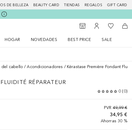
IOS DE BELLEZA
BEAUTY CARD
TIENDAS
REGALOS
GIFT CARD
Mi lista d
Al Storefinder
Mi cuenta
A l
HOGAR
NOVEDADES
BEST PRICE
SALE
Abrir menú Hogar
Abrir menú Novedades
Abrir menú Sal
 del cabello
Acondicionadores
Kérastase Première Fondant Fluid
FLUIDITÉ RÉPARATEUR
0
(
0
)
PVR
49,99 €
34,95 €
Ahorras 30 %