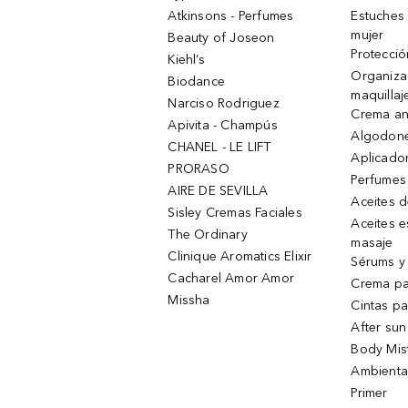
Atkinsons - Perfumes
Estuches
mujer
Beauty of Joseon
Protecció
Kiehl’s
Organiza
Biodance
maquillaj
Narciso Rodriguez
Crema an
Apivita - Champús
Algodone
CHANEL - LE LIFT
Aplicado
PRORASO
Perfumes
AIRE DE SEVILLA
Aceites 
Sisley Cremas Faciales
Aceites e
The Ordinary
masaje
Clinique Aromatics Elixir
Sérums y 
Cacharel Amor Amor
Crema pa
Missha
Cintas pa
After sun
Body Mis
Ambienta
Primer