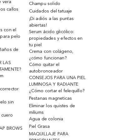
e vera
Champu solido
os callos
Cuidados del tatuaje
¡Di adiós a las puntas
abiertas!
os con el
Serum ácido glicólico:
 para pelo
propiedades y efectos en
tu piel
 Baños de
Crema con colágeno,
¿cómo funcionan?
R LAS
Cómo quitar el
TAMENTE?
autobronceador
um
CONSEJOS PARA UNA PIEL
LUMINOSA Y RADIANTE
corrector
¿Cómo cortar el felequillo?
Pestanas magneticas
elo sin
Eliminar los quistes de
miliums
 cuero
Agua de colonia
Piel Grasa
OAP BROWS
MAQUILLAJE PARA