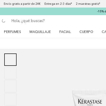
Envío gratis a partir de 24€ Entrega en 2-3 días* 2 muestras gratis*
-15% d
Regresar
Ejecutar búsqueda
PERFUMES
MAQUILLAJE
FACIAL
CUERPO
C
Abrir menú Perfumes
Abrir menú Maquillaje
Abrir menú Facial
Abrir menú Cuer
Ab