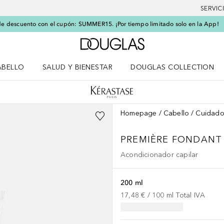
SERVIC
e descuento con el cupón: SUMMER15. ¡Por tiempo limitado solo en la App!
A Douglas Home
ABELLO
SALUD Y BIENESTAR
DOUGLAS COLLECTION
po
rir menú Cabello
Abrir menú Salud y bienestar
Homepage
Cabello
Cuidado
PREMIÈRE
FONDANT 
Acondicionador capilar
200 ml
17,48 €
 / 
100
ml
Total IVA