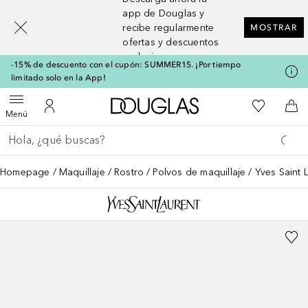
[navigation.slideout.screenreader]
app de Douglas y
recibe regularmente
MOSTRAR
ofertas y descuentos
exclusivos
-15% de descuento con el cupón: SUMMER15. ¡Por tiempo
limitado solo en la App!
A Douglas Home
Mi lista d
Abrir menú
Mi cuenta
A l
Menú
Regresar
Ejecutar búsqueda
Homepage
Maquillaje
Rostro
Polvos de maquillaje
Yves Saint 