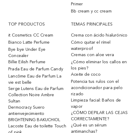
Primer
Bb cream y cc cream
TOP PRODUCTOS
TEMAS PRINCIPALES
it Cosmetics CC Cream
Crema con ácido hialurónico
Bianco Latte Perfume
Cómo quitar el rímel
waterproof
Bye bye Under Eye
Cremas con aloe vera
Concealer
Billie Eilish Perfume
¿Cómo eliminar los callos en
los pies?
Prada Eau de Parfum Candy
Aceite de coco
Lancôme Eau de Parfum La
Potencia tus rulos con el
vie est belle
acondicionador para pelo
Serge Lutens Eau de Parfum
rizado
Collection Noire Ambre
Limpieza facial: Baños de
Sultan
vapor
Dermocracy Suero
¿CÓMO DEPILAR LAS CEJAS
antienvejecimiento
CORRECTAMENTE?
BRIGHTENING BAKUCHIOL
¿Qué es un sérum
Lacoste Eau de toilette Touch
antimanchas?
of pink