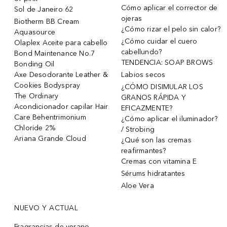
Cómo aplicar el corrector de
Sol de Janeiro 62
ojeras
Biotherm BB Cream
¿Cómo rizar el pelo sin calor?
Aquasource
¿Cómo cuidar el cuero
Olaplex Aceite para cabello
cabellundo?
Bond Maintenance No.7
TENDENCIA: SOAP BROWS
Bonding Oil
Axe Desodorante Leather &
Labios secos
Cookies Bodyspray
¿CÓMO DISIMULAR LOS
The Ordinary
GRANOS RÁPIDA Y
Acondicionador capilar Hair
EFICAZMENTE?
Care Behentrimonium
¿Cómo aplicar el iluminador?
Chloride 2%
/ Strobing
Ariana Grande Cloud
¿Qué son las cremas
reafirmantes?
Cremas con vitamina E
Sérums hidratantes
Aloe Vera
NUEVO Y ACTUAL
Fragrancias de verano