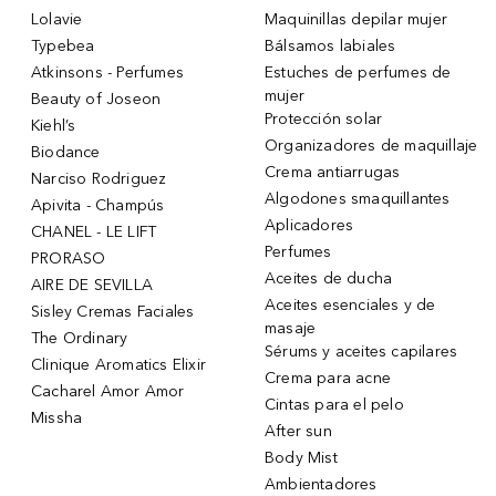
Lolavie
Maquinillas depilar mujer
Typebea
Bálsamos labiales
Atkinsons - Perfumes
Estuches de perfumes de
mujer
Beauty of Joseon
Protección solar
Kiehl’s
Organizadores de maquillaje
Biodance
Crema antiarrugas
Narciso Rodriguez
Algodones smaquillantes
Apivita - Champús
Aplicadores
CHANEL - LE LIFT
Perfumes
PRORASO
Aceites de ducha
AIRE DE SEVILLA
Aceites esenciales y de
Sisley Cremas Faciales
masaje
The Ordinary
Sérums y aceites capilares
Clinique Aromatics Elixir
Crema para acne
Cacharel Amor Amor
Cintas para el pelo
Missha
After sun
Body Mist
Ambientadores