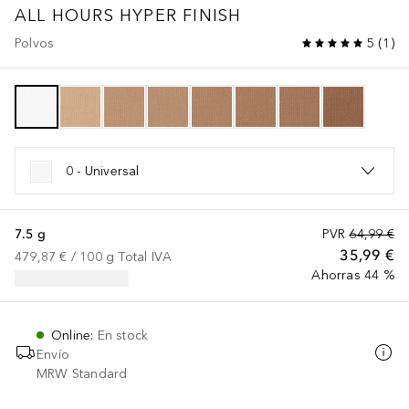
ALL HOURS
HYPER FINISH
Polvos
5
(
1
)
0 - Universal
7.5 g
PVR
64,99 €
35,99 €
479,87 €
 / 
100
g
Total IVA
Ahorras 44 %
Online
:
En stock
Envío
MRW Standard