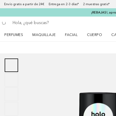
Envío gratis a partir de 24€ Entrega en 2-3 días* 2 muestras gratis*
¡REBAJAS!, aprov
Regresar
Ejecutar búsqueda
PERFUMES
MAQUILLAJE
FACIAL
CUERPO
C
Abrir menú Perfumes
Abrir menú Maquillaje
Abrir menú Facial
Abrir menú Cuer
Ab