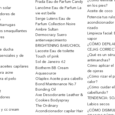
¿Cómo eliminar l
Prada Eau de Parfum Candy
en los pies?
n solar
Lancôme Eau de Parfum La
Aceite de coco
vie est belle
dores de
Potencia tus rul
Serge Lutens Eau de
e
acondicionador
Parfum Collection Noire
tiarrugas
rizado
Ambre Sultan
s smaquillantes
Limpieza facial:
Dermocracy Suero
res
vapor
antienvejecimiento
¿CÓMO DEPILA
BRIGHTENING BAKUCHIOL
de ducha
CEJAS CORREC
Lacoste Eau de toilette
¿Qué es un sér
senciales y de
Touch of pink
antimanchas?
Sol de Janeiro 62
Cómo aplicar el 
aceites capilares
Biotherm BB Cream
de ojeras
ra acne
Aquasource
¿Cómo rizar el p
ra el pelo
Olaplex Aceite para cabello
calor?
Bond Maintenance No.7
¿Cómo cuidar el
Bonding Oil
t
cabellundo?
Axe Desodorante Leather &
dores
TENDENCIA: S
Cookies Bodyspray
Labios secos
The Ordinary
 y cc cream
¿CÓMO DISIMU
Acondicionador capilar Hair