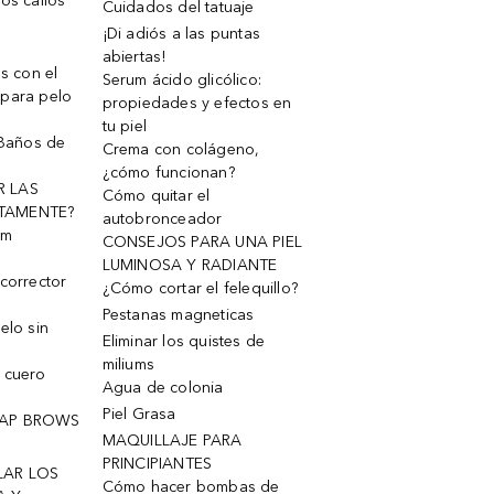
os callos
Cuidados del tatuaje
¡Di adiós a las puntas
abiertas!
os con el
Serum ácido glicólico:
 para pelo
propiedades y efectos en
tu piel
 Baños de
Crema con colágeno,
¿cómo funcionan?
R LAS
Cómo quitar el
TAMENTE?
autobronceador
um
CONSEJOS PARA UNA PIEL
LUMINOSA Y RADIANTE
corrector
¿Cómo cortar el felequillo?
Pestanas magneticas
elo sin
Eliminar los quistes de
miliums
 cuero
Agua de colonia
Piel Grasa
OAP BROWS
MAQUILLAJE PARA
PRINCIPIANTES
LAR LOS
Cómo hacer bombas de