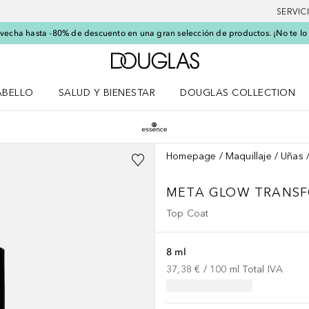
SERVIC
echa hasta -80% de descuento en una gran selección de productos. ¡No te lo
A Douglas Home
ABELLO
SALUD Y BIENESTAR
DOUGLAS COLLECTION
po
rir menú Cabello
Abrir menú Salud y bienestar
Homepage
Maquillaje
Uñas
META GLOW TRANS
Top Coat
8 ml
37,38 €
 / 
100
ml
Total IVA