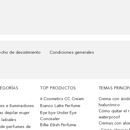
cho de desistimiento
Condiciones generales
TEGORÍAS
TOP PRODUCTOS
TEMAS PRINCIP
it Cosmetics CC Cream
Crema con ácid
hialurónico
es e Iluminadores
Bianco Latte Perfume
Cómo quitar el r
as depilar mujer
Bye bye Under Eye
waterproof
Concealer
 labiales
Cremas con alo
Billie Eilish Perfume
 de perfumes de