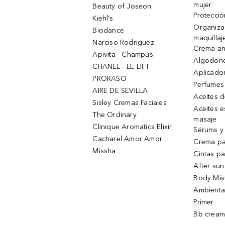
mujer
Beauty of Joseon
Protecció
Kiehl’s
Organiza
Biodance
maquillaj
Narciso Rodriguez
Crema an
Apivita - Champús
Algodone
CHANEL - LE LIFT
Aplicado
PRORASO
Perfumes
AIRE DE SEVILLA
Aceites 
Sisley Cremas Faciales
Aceites e
The Ordinary
masaje
Clinique Aromatics Elixir
Sérums y 
Cacharel Amor Amor
Crema pa
Missha
Cintas pa
After sun
Body Mis
Ambienta
Primer
Bb cream