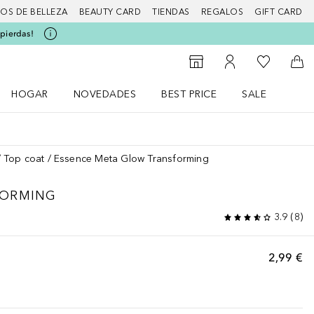
IOS DE BELLEZA
BEAUTY CARD
TIENDAS
REGALOS
GIFT CARD
 pierdas!
Mi lista d
Al Storefinder
Mi cuenta
A l
HOGAR
NOVEDADES
BEST PRICE
SALE
Abrir menú Hogar
Abrir menú Novedades
Abrir menú Sal
Top coat
Essence Meta Glow Transforming
FORMING
3.9
(
8
)
2,99 €