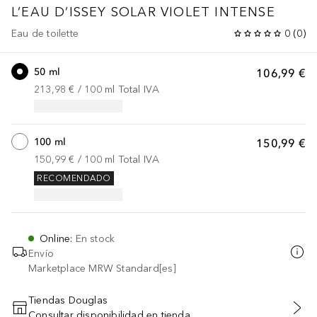
L’EAU D’ISSEY
SOLAR VIOLET INTENSE
Eau de toilette
0
(
0
)
50 ml
106,99 €
213,98 €
 / 
100
ml
Total IVA
100 ml
150,99 €
150,99 €
 / 
100
ml
Total IVA
RECOMENDADO
Online
:
En stock
Envío
Marketplace MRW Standard[es]
Tiendas Douglas
Consultar disponibilidad en tienda
AÑADIR AL CARRITO