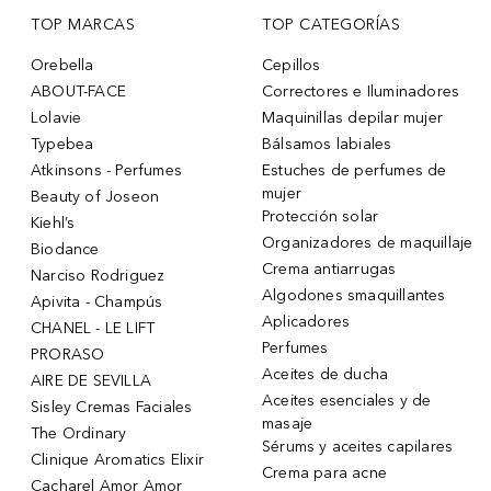
TOP MARCAS
TOP CATEGORÍAS
Orebella
Cepillos
ABOUT-FACE
Correctores e Iluminadores
Lolavie
Maquinillas depilar mujer
Typebea
Bálsamos labiales
Atkinsons - Perfumes
Estuches de perfumes de
mujer
Beauty of Joseon
Protección solar
Kiehl’s
Organizadores de maquillaje
Biodance
Crema antiarrugas
Narciso Rodriguez
Algodones smaquillantes
Apivita - Champús
Aplicadores
CHANEL - LE LIFT
Perfumes
PRORASO
Aceites de ducha
AIRE DE SEVILLA
Aceites esenciales y de
Sisley Cremas Faciales
masaje
The Ordinary
Sérums y aceites capilares
Clinique Aromatics Elixir
Crema para acne
Cacharel Amor Amor