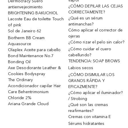
vapor
Dermocracy Suero
¿CÓMO DEPILAR LAS CEJAS
antienvejecimiento
CORRECTAMENTE?
BRIGHTENING BAKUCHIOL
¿Qué es un sérum
Lacoste Eau de toilette Touch
antimanchas?
of pink
Cómo aplicar el corrector de
Sol de Janeiro 62
ojeras
Biotherm BB Cream
¿Cómo rizar el pelo sin calor?
Aquasource
¿Cómo cuidar el cuero
Olaplex Aceite para cabello
cabellundo?
Bond Maintenance No.7
TENDENCIA: SOAP BROWS
Bonding Oil
Axe Desodorante Leather &
Labios secos
Cookies Bodyspray
¿CÓMO DISIMULAR LOS
The Ordinary
GRANOS RÁPIDA Y
Acondicionador capilar Hair
EFICAZMENTE?
Care Behentrimonium
¿Cómo aplicar el iluminador?
Chloride 2%
/ Strobing
Ariana Grande Cloud
¿Qué son las cremas
reafirmantes?
Cremas con vitamina E
Sérums hidratantes