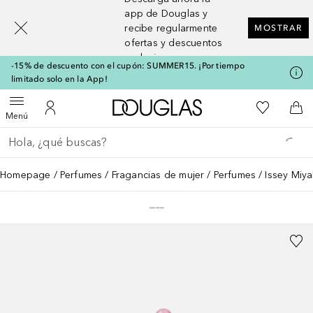
[navigation.slideout.screenreader]
app de Douglas y
recibe regularmente
MOSTRAR
ofertas y descuentos
exclusivos
-15% de descuento con el cupón: SUMMER15. ¡Por tiempo
limitado solo en la App!
A Douglas Home
Mi lista d
Abrir menú
Mi cuenta
A l
Menú
Regresar
Ejecutar búsqueda
Homepage
Perfumes
Fragancias de mujer
Perfumes
Issey Miya