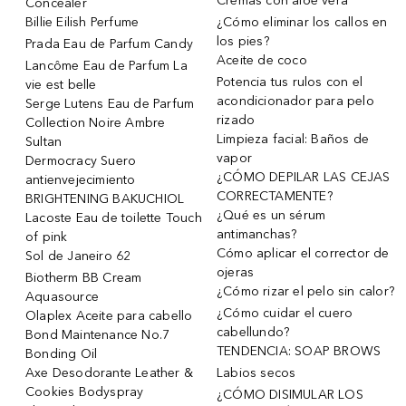
Cremas con aloe vera
Concealer
Billie Eilish Perfume
¿Cómo eliminar los callos en
los pies?
Prada Eau de Parfum Candy
Aceite de coco
Lancôme Eau de Parfum La
Potencia tus rulos con el
vie est belle
acondicionador para pelo
Serge Lutens Eau de Parfum
rizado
Collection Noire Ambre
Limpieza facial: Baños de
Sultan
vapor
Dermocracy Suero
¿CÓMO DEPILAR LAS CEJAS
antienvejecimiento
CORRECTAMENTE?
BRIGHTENING BAKUCHIOL
¿Qué es un sérum
Lacoste Eau de toilette Touch
antimanchas?
of pink
Cómo aplicar el corrector de
Sol de Janeiro 62
ojeras
Biotherm BB Cream
¿Cómo rizar el pelo sin calor?
Aquasource
¿Cómo cuidar el cuero
Olaplex Aceite para cabello
cabellundo?
Bond Maintenance No.7
TENDENCIA: SOAP BROWS
Bonding Oil
Axe Desodorante Leather &
Labios secos
Cookies Bodyspray
¿CÓMO DISIMULAR LOS