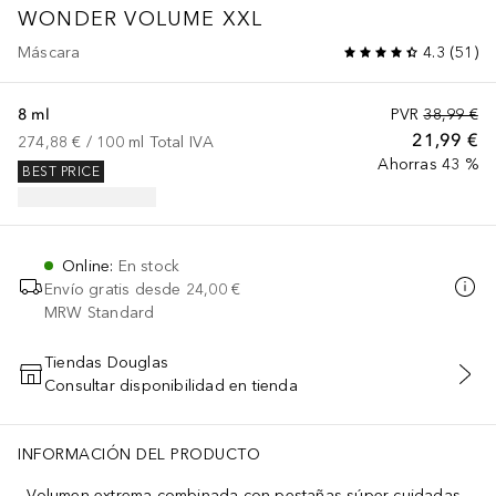
WONDER VOLUME XXL
Máscara
4.3
(
51
)
8 ml
PVR
38,99 €
21,99 €
274,88 €
 / 
100
ml
Total IVA
Ahorras 43 %
BEST PRICE
Online
:
En stock
Envío gratis desde
24,00 €
MRW Standard
Tiendas Douglas
Consultar disponibilidad en tienda
AÑADIR AL CARRITO
INFORMACIÓN DEL PRODUCTO
Volumen extrema combinada con pestañas súper cuidadas