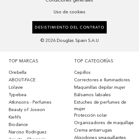
Condiciones generales
Uso de cookies
DESISTIMIENTO DEL CONTRATO
©
2026
Douglas Spain S.A.U
TOP MARCAS
TOP CATEGORÍAS
Orebella
Cepillos
ABOUT-FACE
Correctores e Iluminadores
Lolavie
Maquinillas depilar mujer
Typebea
Bálsamos labiales
Atkinsons - Perfumes
Estuches de perfumes de
mujer
Beauty of Joseon
Protección solar
Kiehl’s
Organizadores de maquillaje
Biodance
Crema antiarrugas
Narciso Rodriguez
Algodones smaquillantes