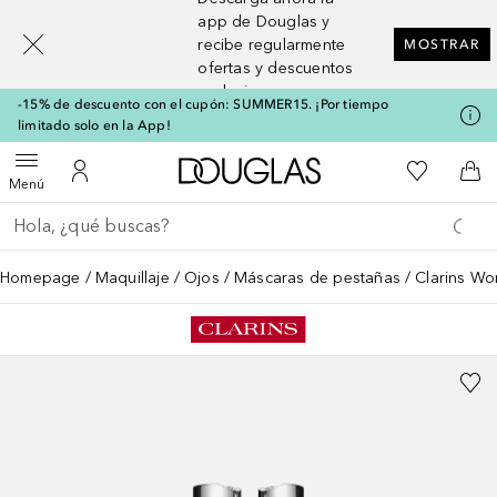
[navigation.slideout.screenreader]
app de Douglas y
recibe regularmente
MOSTRAR
ofertas y descuentos
exclusivos
-15% de descuento con el cupón: SUMMER15. ¡Por tiempo
limitado solo en la App!
A Douglas Home
Mi lista d
Abrir menú
Mi cuenta
A l
Menú
Regresar
Ejecutar búsqueda
Homepage
Maquillaje
Ojos
Máscaras de pestañas
Clarins W