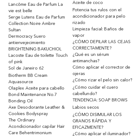
Aceite de coco
Lancôme Eau de Parfum La
Potencia tus rulos con el
vie est belle
acondicionador para pelo
Serge Lutens Eau de Parfum
rizado
Collection Noire Ambre
Limpieza facial: Baños de
Sultan
vapor
Dermocracy Suero
¿CÓMO DEPILAR LAS CEJAS
antienvejecimiento
CORRECTAMENTE?
BRIGHTENING BAKUCHIOL
¿Qué es un sérum
Lacoste Eau de toilette Touch
antimanchas?
of pink
Cómo aplicar el corrector de
Sol de Janeiro 62
ojeras
Biotherm BB Cream
¿Cómo rizar el pelo sin calor?
Aquasource
¿Cómo cuidar el cuero
Olaplex Aceite para cabello
cabellundo?
Bond Maintenance No.7
TENDENCIA: SOAP BROWS
Bonding Oil
Axe Desodorante Leather &
Labios secos
Cookies Bodyspray
¿CÓMO DISIMULAR LOS
The Ordinary
GRANOS RÁPIDA Y
Acondicionador capilar Hair
EFICAZMENTE?
Care Behentrimonium
¿Cómo aplicar el iluminador?