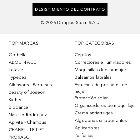
DESISTIMIENTO DEL CONTRATO
©
2026
Douglas Spain S.A.U
TOP MARCAS
TOP CATEGORÍAS
Orebella
Cepillos
ABOUT-FACE
Correctores e Iluminadores
Lolavie
Maquinillas depilar mujer
Typebea
Bálsamos labiales
Atkinsons - Perfumes
Estuches de perfumes de
mujer
Beauty of Joseon
Protección solar
Kiehl’s
Organizadores de maquillaje
Biodance
Crema antiarrugas
Narciso Rodriguez
Algodones smaquillantes
Apivita - Champús
Aplicadores
CHANEL - LE LIFT
Perfumes
PRORASO