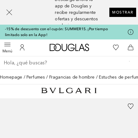
[navigation.slideout.screenreader]
app de Douglas y
recibe regularmente
MOSTRAR
ofertas y descuentos
exclusivos
-15% de descuento con el cupón: SUMMER15. ¡Por tiempo
limitado solo en la App!
A Douglas Home
Mi lista d
Abrir menú
Mi cuenta
A l
Menú
Regresar
Ejecutar búsqueda
Homepage
Perfumes
Fragancias de hombre
Estuches de perfu