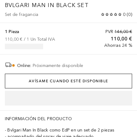
BVLGARI MAN
IN BLACK SET
Set de fragancia
0
(
0
)
1 Pieza
PVR
146,00 €
110,00 €
110,00 €
 / 
1
Un
Total IVA
Ahorras 24 %
Online
:
Próximamente disponible
AVÍSAME CUANDO ESTÉ DISPONIBLE
INFORMACIÓN DEL PRODUCTO
Bvlgari Man In Black como EdP en un set de 2 piezas
acompañado del spray de viaje adecuado