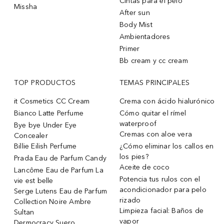
Cintas para el pelo
Missha
After sun
Body Mist
Ambientadores
Primer
Bb cream y cc cream
TOP PRODUCTOS
TEMAS PRINCIPALES
it Cosmetics CC Cream
Crema con ácido hialurónico
Bianco Latte Perfume
Cómo quitar el rímel
waterproof
Bye bye Under Eye
Cremas con aloe vera
Concealer
Billie Eilish Perfume
¿Cómo eliminar los callos en
los pies?
Prada Eau de Parfum Candy
Aceite de coco
Lancôme Eau de Parfum La
Potencia tus rulos con el
vie est belle
acondicionador para pelo
Serge Lutens Eau de Parfum
rizado
Collection Noire Ambre
Limpieza facial: Baños de
Sultan
vapor
Dermocracy Suero