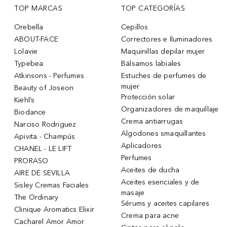
TOP MARCAS
TOP CATEGORÍAS
Orebella
Cepillos
ABOUT-FACE
Correctores e Iluminadores
Lolavie
Maquinillas depilar mujer
Typebea
Bálsamos labiales
Atkinsons - Perfumes
Estuches de perfumes de
mujer
Beauty of Joseon
Protección solar
Kiehl’s
Organizadores de maquillaje
Biodance
Crema antiarrugas
Narciso Rodriguez
Algodones smaquillantes
Apivita - Champús
Aplicadores
CHANEL - LE LIFT
Perfumes
PRORASO
Aceites de ducha
AIRE DE SEVILLA
Aceites esenciales y de
Sisley Cremas Faciales
masaje
The Ordinary
Sérums y aceites capilares
Clinique Aromatics Elixir
Crema para acne
Cacharel Amor Amor