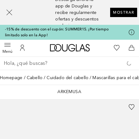
[navigation.slideout.screenreader]
app de Douglas y
recibe regularmente
MOSTRAR
ofertas y descuentos
exclusivos
-15% de descuento con el cupón: SUMMER15. ¡Por tiempo
limitado solo en la App!
A Douglas Home
Mi lista d
Abrir menú
Mi cuenta
A l
Menú
Regresar
Ejecutar búsqueda
Homepage
Cabello
Cuidado del cabello
Mascarillas para el ca
ARKEMUSA