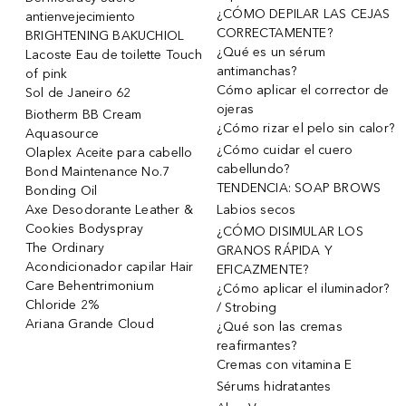
¿CÓMO DEPILAR LAS CEJAS
antienvejecimiento
CORRECTAMENTE?
BRIGHTENING BAKUCHIOL
¿Qué es un sérum
Lacoste Eau de toilette Touch
antimanchas?
of pink
Cómo aplicar el corrector de
Sol de Janeiro 62
ojeras
Biotherm BB Cream
¿Cómo rizar el pelo sin calor?
Aquasource
¿Cómo cuidar el cuero
Olaplex Aceite para cabello
cabellundo?
Bond Maintenance No.7
TENDENCIA: SOAP BROWS
Bonding Oil
Axe Desodorante Leather &
Labios secos
Cookies Bodyspray
¿CÓMO DISIMULAR LOS
The Ordinary
GRANOS RÁPIDA Y
Acondicionador capilar Hair
EFICAZMENTE?
Care Behentrimonium
¿Cómo aplicar el iluminador?
Chloride 2%
/ Strobing
Ariana Grande Cloud
¿Qué son las cremas
reafirmantes?
Cremas con vitamina E
Sérums hidratantes