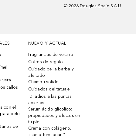
©
2026
Douglas Spain S.A.U
ALES
NUEVO Y ACTUAL
o
Fragrancias de verano
Cofres de regalo
ímel
Cuidado de la barba y
afeitado
e vera
Champu solido
os callos
Cuidados del tatuaje
¡Di adiós a las puntas
abiertas!
os con el
Serum ácido glicólico:
 para pelo
propiedades y efectos en
tu piel
 Baños de
Crema con colágeno,
¿cómo funcionan?