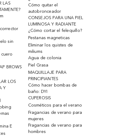
R LAS
Cómo quitar el
TAMENTE?
autobronceador
um
CONSEJOS PARA UNA PIEL
LUMINOSA Y RADIANTE
corrector
¿Cómo cortar el felequillo?
Pestanas magneticas
elo sin
Eliminar los quistes de
miliums
 cuero
Agua de colonia
Piel Grasa
OAP BROWS
MAQUILLAJE PARA
PRINCIPIANTES
LAR LOS
Cómo hacer bombas de
A Y
baño: DYI
CUPEROSIS
l
Cosméticos para el verano
robing
Fragancias de verano para
remas
mujeres
Fragancias de verano para
mina E
hombres
tes