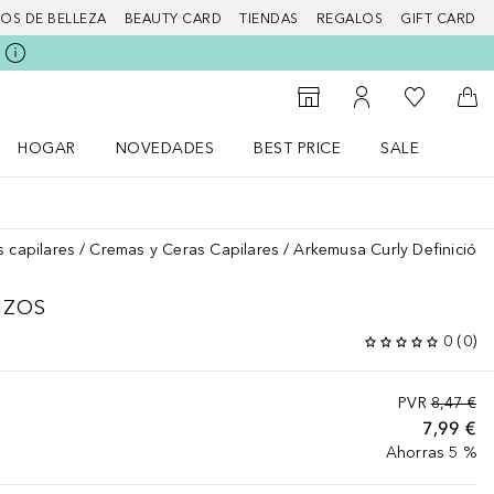
IOS DE BELLEZA
BEAUTY CARD
TIENDAS
REGALOS
GIFT CARD
Mi lista d
Al Storefinder
Mi cuenta
A l
HOGAR
NOVEDADES
BEST PRICE
SALE
Abrir menú Hogar
Abrir menú Novedades
Abrir menú Sal
s capilares
Cremas y Ceras Capilares
Arkemusa Curly Definición 
IZOS
0
(
0
)
PVR
8,47 €
7,99 €
Ahorras 5 %