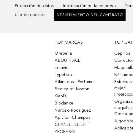
Protección de datos
Información de la empresa
Dere
Uso de cookies
DESISTIMIENTO DEL CONTRATO
TOP MARCAS
TOP CA
Orebella
Cepillos
ABOUT-FACE
Corrector
Lolavie
Maquinill
Typebea
Bálsamos
Atkinsons - Perfumes
Estuches
mujer
Beauty of Joseon
Protecció
Kiehl’s
Organiza
Biodance
maquillaj
Narciso Rodriguez
Crema an
Apivita - Champús
Algodone
CHANEL - LE LIFT
Aplicado
PRORASO