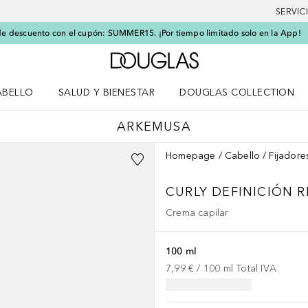
SERVIC
e descuento con el cupón: SUMMER15. ¡Por tiempo limitado solo en la App!
A Douglas Home
ABELLO
SALUD Y BIENESTAR
DOUGLAS COLLECTION
po
rir menú Cabello
Abrir menú Salud y bienestar
ARKEMUSA
Homepage
Cabello
Fijadore
CURLY DEFINICIÓN R
Crema capilar
100 ml
7,99 €
 / 
100
ml
Total IVA