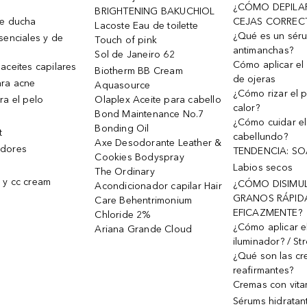
¿CÓMO DEPILA
BRIGHTENING BAKUCHIOL
de ducha
CEJAS CORREC
Lacoste Eau de toilette
¿Qué es un sér
senciales y de
Touch of pink
antimanchas?
Sol de Janeiro 62
Cómo aplicar el 
aceites capilares
Biotherm BB Cream
de ojeras
ra acne
Aquasource
¿Cómo rizar el p
ra el pelo
Olaplex Aceite para cabello
calor?
Bond Maintenance No.7
¿Cómo cuidar el
Bonding Oil
t
cabellundo?
Axe Desodorante Leather &
dores
TENDENCIA: S
Cookies Bodyspray
Labios secos
The Ordinary
 y cc cream
¿CÓMO DISIMU
Acondicionador capilar Hair
GRANOS RÁPID
Care Behentrimonium
EFICAZMENTE?
Chloride 2%
¿Cómo aplicar e
Ariana Grande Cloud
iluminador? / St
¿Qué son las c
reafirmantes?
Cremas con vita
Sérums hidratan