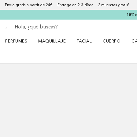
Envío gratis a partir de 24€ Entrega en 2-3 días* 2 muestras gratis*
-15% d
Regresar
Ejecutar búsqueda
PERFUMES
MAQUILLAJE
FACIAL
CUERPO
C
Abrir menú Perfumes
Abrir menú Maquillaje
Abrir menú Facial
Abrir menú Cuer
Ab