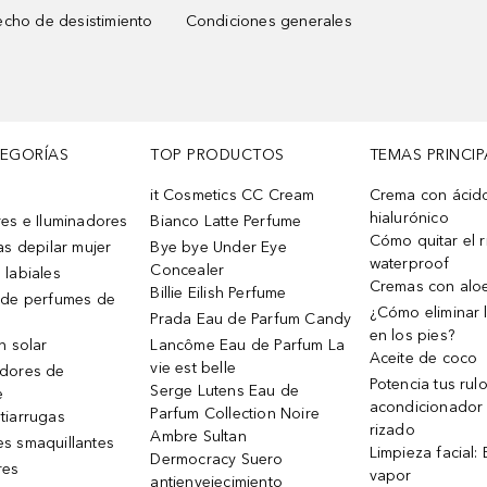
cho de desistimiento
Condiciones generales
TEGORÍAS
TOP PRODUCTOS
TEMAS PRINCIP
it Cosmetics CC Cream
Crema con ácid
hialurónico
es e Iluminadores
Bianco Latte Perfume
Cómo quitar el r
as depilar mujer
Bye bye Under Eye
waterproof
Concealer
 labiales
Cremas con alo
Billie Eilish Perfume
 de perfumes de
¿Cómo eliminar l
Prada Eau de Parfum Candy
en los pies?
n solar
Lancôme Eau de Parfum La
Aceite de coco
vie est belle
dores de
Potencia tus rul
Serge Lutens Eau de
e
acondicionador
Parfum Collection Noire
tiarrugas
rizado
Ambre Sultan
s smaquillantes
Limpieza facial:
Dermocracy Suero
res
vapor
antienvejecimiento