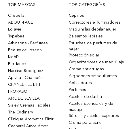
TOP MARCAS
TOP CATEGORÍAS
Orebella
Cepillos
ABOUT-FACE
Correctores e Iluminadores
Lolavie
Maquinillas depilar mujer
Typebea
Bálsamos labiales
Atkinsons - Perfumes
Estuches de perfumes de
mujer
Beauty of Joseon
Protección solar
Kiehl’s
Organizadores de maquillaje
Biodance
Crema antiarrugas
Narciso Rodriguez
Algodones smaquillantes
Apivita - Champús
Aplicadores
CHANEL - LE LIFT
Perfumes
PRORASO
Aceites de ducha
AIRE DE SEVILLA
Aceites esenciales y de
Sisley Cremas Faciales
masaje
The Ordinary
Sérums y aceites capilares
Clinique Aromatics Elixir
Crema para acne
Cacharel Amor Amor