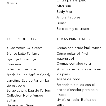
Cintas para el pelo
Missha
After sun
Body Mist
Ambientadores
Primer
Bb cream y cc cream
TOP PRODUCTOS
TEMAS PRINCIPALES
it Cosmetics CC Cream
Crema con ácido hialurónico
Bianco Latte Perfume
Cómo quitar el rímel
waterproof
Bye bye Under Eye
Cremas con aloe vera
Concealer
Billie Eilish Perfume
¿Cómo eliminar los callos en
los pies?
Prada Eau de Parfum Candy
Aceite de coco
Lancôme Eau de Parfum La
Potencia tus rulos con el
vie est belle
acondicionador para pelo
Serge Lutens Eau de Parfum
rizado
Collection Noire Ambre
Limpieza facial: Baños de
Sultan
vapor
Dermocracy Suero