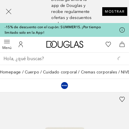
[navigation.slideout.screenreader]
app de Douglas y
recibe regularmente
MOSTRAR
ofertas y descuentos
exclusivos
-15% de descuento con el cupón: SUMMER15. ¡Por tiempo
limitado solo en la App!
A Douglas Home
Mi lista d
Abrir menú
Mi cuenta
A l
Menú
Regresar
Ejecutar búsqueda
Homepage
Cuerpo
Cuidado corporal
Cremas corporales
NIV