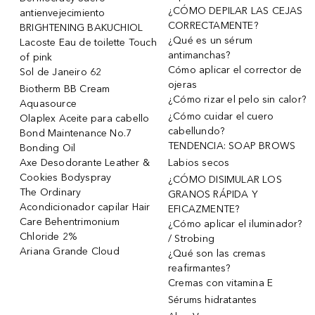
¿CÓMO DEPILAR LAS CEJAS
antienvejecimiento
CORRECTAMENTE?
BRIGHTENING BAKUCHIOL
¿Qué es un sérum
Lacoste Eau de toilette Touch
antimanchas?
of pink
Cómo aplicar el corrector de
Sol de Janeiro 62
ojeras
Biotherm BB Cream
¿Cómo rizar el pelo sin calor?
Aquasource
¿Cómo cuidar el cuero
Olaplex Aceite para cabello
cabellundo?
Bond Maintenance No.7
TENDENCIA: SOAP BROWS
Bonding Oil
Axe Desodorante Leather &
Labios secos
Cookies Bodyspray
¿CÓMO DISIMULAR LOS
The Ordinary
GRANOS RÁPIDA Y
Acondicionador capilar Hair
EFICAZMENTE?
Care Behentrimonium
¿Cómo aplicar el iluminador?
Chloride 2%
/ Strobing
Ariana Grande Cloud
¿Qué son las cremas
reafirmantes?
Cremas con vitamina E
Sérums hidratantes