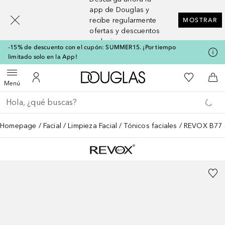
[navigation.slideout.screenreader]
app de Douglas y
recibe regularmente
MOSTRAR
ofertas y descuentos
exclusivos
-15% de descuento con el cupón: SUMMER15. ¡Por tiempo
limitado solo en la App!
A Douglas Home
Mi lista d
Abrir menú
Mi cuenta
A l
Menú
Regresar
Ejecutar búsqueda
Homepage
Facial
Limpieza Facial
Tónicos faciales
REVOX B77 