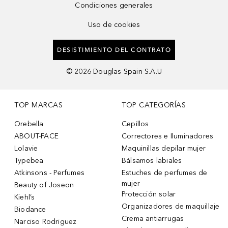
Condiciones generales
Uso de cookies
DESISTIMIENTO DEL CONTRATO
©
2026
Douglas Spain S.A.U
TOP MARCAS
TOP CATEGORÍAS
Orebella
Cepillos
ABOUT-FACE
Correctores e Iluminadores
Lolavie
Maquinillas depilar mujer
Typebea
Bálsamos labiales
Atkinsons - Perfumes
Estuches de perfumes de
mujer
Beauty of Joseon
Protección solar
Kiehl’s
Organizadores de maquillaje
Biodance
Crema antiarrugas
Narciso Rodriguez