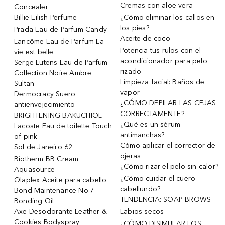
Cremas con aloe vera
Concealer
Billie Eilish Perfume
¿Cómo eliminar los callos en
los pies?
Prada Eau de Parfum Candy
Aceite de coco
Lancôme Eau de Parfum La
Potencia tus rulos con el
vie est belle
acondicionador para pelo
Serge Lutens Eau de Parfum
rizado
Collection Noire Ambre
Limpieza facial: Baños de
Sultan
vapor
Dermocracy Suero
¿CÓMO DEPILAR LAS CEJAS
antienvejecimiento
CORRECTAMENTE?
BRIGHTENING BAKUCHIOL
¿Qué es un sérum
Lacoste Eau de toilette Touch
antimanchas?
of pink
Cómo aplicar el corrector de
Sol de Janeiro 62
ojeras
Biotherm BB Cream
¿Cómo rizar el pelo sin calor?
Aquasource
¿Cómo cuidar el cuero
Olaplex Aceite para cabello
cabellundo?
Bond Maintenance No.7
TENDENCIA: SOAP BROWS
Bonding Oil
Axe Desodorante Leather &
Labios secos
Cookies Bodyspray
¿CÓMO DISIMULAR LOS