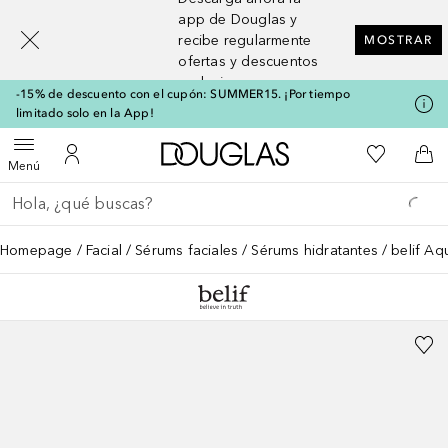
[navigation.slideout.screenreader]
app de Douglas y
recibe regularmente
MOSTRAR
ofertas y descuentos
exclusivos
-15% de descuento con el cupón: SUMMER15. ¡Por tiempo
limitado solo en la App!
A Douglas Home
Mi lista d
Abrir menú
Mi cuenta
A l
Menú
Regresar
Ejecutar búsqueda
Homepage
Facial
Sérums faciales
Sérums hidratantes
belif A