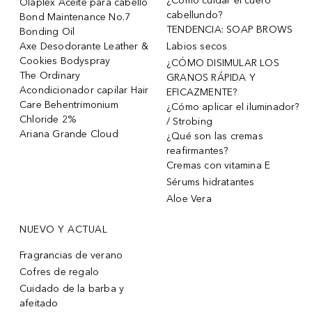
¿Cómo cuidar el cuero
Olaplex Aceite para cabello
cabellundo?
Bond Maintenance No.7
TENDENCIA: SOAP BROWS
Bonding Oil
Axe Desodorante Leather &
Labios secos
Cookies Bodyspray
¿CÓMO DISIMULAR LOS
The Ordinary
GRANOS RÁPIDA Y
Acondicionador capilar Hair
EFICAZMENTE?
Care Behentrimonium
¿Cómo aplicar el iluminador?
Chloride 2%
/ Strobing
Ariana Grande Cloud
¿Qué son las cremas
reafirmantes?
Cremas con vitamina E
Sérums hidratantes
Aloe Vera
NUEVO Y ACTUAL
Fragrancias de verano
Cofres de regalo
Cuidado de la barba y
afeitado