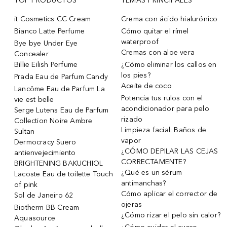
TOP PRODUCTOS
TEMAS PRINCIPALES
it Cosmetics CC Cream
Crema con ácido hialurónico
Bianco Latte Perfume
Cómo quitar el rímel
waterproof
Bye bye Under Eye
Cremas con aloe vera
Concealer
Billie Eilish Perfume
¿Cómo eliminar los callos en
los pies?
Prada Eau de Parfum Candy
Aceite de coco
Lancôme Eau de Parfum La
Potencia tus rulos con el
vie est belle
acondicionador para pelo
Serge Lutens Eau de Parfum
rizado
Collection Noire Ambre
Limpieza facial: Baños de
Sultan
vapor
Dermocracy Suero
¿CÓMO DEPILAR LAS CEJAS
antienvejecimiento
CORRECTAMENTE?
BRIGHTENING BAKUCHIOL
¿Qué es un sérum
Lacoste Eau de toilette Touch
antimanchas?
of pink
Cómo aplicar el corrector de
Sol de Janeiro 62
ojeras
Biotherm BB Cream
¿Cómo rizar el pelo sin calor?
Aquasource