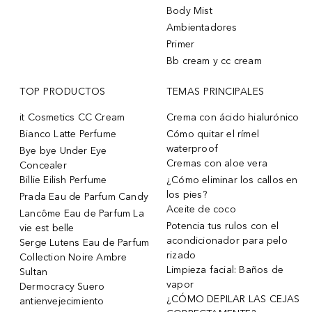
Body Mist
Ambientadores
Primer
Bb cream y cc cream
TOP PRODUCTOS
TEMAS PRINCIPALES
it Cosmetics CC Cream
Crema con ácido hialurónico
Bianco Latte Perfume
Cómo quitar el rímel
waterproof
Bye bye Under Eye
Cremas con aloe vera
Concealer
Billie Eilish Perfume
¿Cómo eliminar los callos en
los pies?
Prada Eau de Parfum Candy
Aceite de coco
Lancôme Eau de Parfum La
Potencia tus rulos con el
vie est belle
acondicionador para pelo
Serge Lutens Eau de Parfum
rizado
Collection Noire Ambre
Limpieza facial: Baños de
Sultan
vapor
Dermocracy Suero
¿CÓMO DEPILAR LAS CEJAS
antienvejecimiento