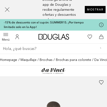
[navigation.slideout.screenreader]
app de Douglas y
recibe regularmente
MOSTRAR
ofertas y descuentos
exclusivos
-15% de descuento con el cupón: SUMMER15. ¡Por tiempo
limitado solo en la App!
A Douglas Home
Mi lista d
Abrir menú
Mi cuenta
A l
Menú
Regresar
Ejecutar búsqueda
Homepage
Maquillaje
Brochas
Brochas para colorete
Da Vinci