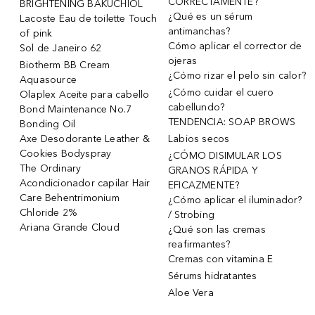
CORRECTAMENTE?
BRIGHTENING BAKUCHIOL
¿Qué es un sérum
Lacoste Eau de toilette Touch
antimanchas?
of pink
Cómo aplicar el corrector de
Sol de Janeiro 62
ojeras
Biotherm BB Cream
¿Cómo rizar el pelo sin calor?
Aquasource
¿Cómo cuidar el cuero
Olaplex Aceite para cabello
cabellundo?
Bond Maintenance No.7
TENDENCIA: SOAP BROWS
Bonding Oil
Axe Desodorante Leather &
Labios secos
Cookies Bodyspray
¿CÓMO DISIMULAR LOS
The Ordinary
GRANOS RÁPIDA Y
Acondicionador capilar Hair
EFICAZMENTE?
Care Behentrimonium
¿Cómo aplicar el iluminador?
Chloride 2%
/ Strobing
Ariana Grande Cloud
¿Qué son las cremas
reafirmantes?
Cremas con vitamina E
Sérums hidratantes
Aloe Vera