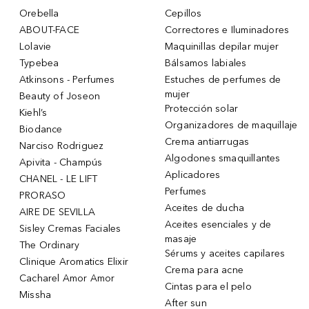
Orebella
Cepillos
ABOUT-FACE
Correctores e Iluminadores
Lolavie
Maquinillas depilar mujer
Typebea
Bálsamos labiales
Atkinsons - Perfumes
Estuches de perfumes de
mujer
Beauty of Joseon
Protección solar
Kiehl’s
Organizadores de maquillaje
Biodance
Crema antiarrugas
Narciso Rodriguez
Algodones smaquillantes
Apivita - Champús
Aplicadores
CHANEL - LE LIFT
Perfumes
PRORASO
Aceites de ducha
AIRE DE SEVILLA
Aceites esenciales y de
Sisley Cremas Faciales
masaje
The Ordinary
Sérums y aceites capilares
Clinique Aromatics Elixir
Crema para acne
Cacharel Amor Amor
Cintas para el pelo
Missha
After sun