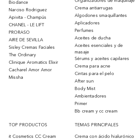
Organizadores de maquillaje
Biodance
Crema antiarrugas
Narciso Rodriguez
Algodones smaquillantes
Apivita - Champús
Aplicadores
CHANEL - LE LIFT
Perfumes
PRORASO
Aceites de ducha
AIRE DE SEVILLA
Aceites esenciales y de
Sisley Cremas Faciales
masaje
The Ordinary
Sérums y aceites capilares
Clinique Aromatics Elixir
Crema para acne
Cacharel Amor Amor
Cintas para el pelo
Missha
After sun
Body Mist
Ambientadores
Primer
Bb cream y cc cream
TOP PRODUCTOS
TEMAS PRINCIPALES
it Cosmetics CC Cream
Crema con ácido hialurónico