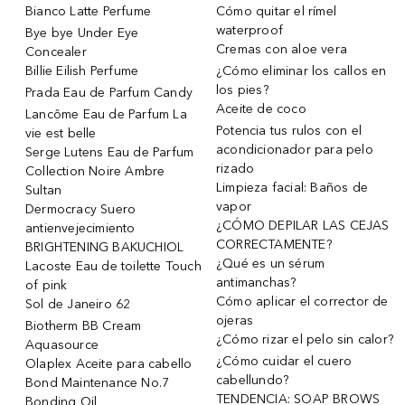
Bianco Latte Perfume
Cómo quitar el rímel
waterproof
Bye bye Under Eye
Cremas con aloe vera
Concealer
Billie Eilish Perfume
¿Cómo eliminar los callos en
los pies?
Prada Eau de Parfum Candy
Aceite de coco
Lancôme Eau de Parfum La
Potencia tus rulos con el
vie est belle
acondicionador para pelo
Serge Lutens Eau de Parfum
rizado
Collection Noire Ambre
Limpieza facial: Baños de
Sultan
vapor
Dermocracy Suero
¿CÓMO DEPILAR LAS CEJAS
antienvejecimiento
CORRECTAMENTE?
BRIGHTENING BAKUCHIOL
¿Qué es un sérum
Lacoste Eau de toilette Touch
antimanchas?
of pink
Cómo aplicar el corrector de
Sol de Janeiro 62
ojeras
Biotherm BB Cream
¿Cómo rizar el pelo sin calor?
Aquasource
¿Cómo cuidar el cuero
Olaplex Aceite para cabello
cabellundo?
Bond Maintenance No.7
TENDENCIA: SOAP BROWS
Bonding Oil