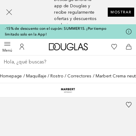
[navigation.slideout.screenreader]
app de Douglas y
recibe regularmente
MOSTRAR
ofertas y descuentos
exclusivos
-15% de descuento con el cupón: SUMMER15. ¡Por tiempo
limitado solo en la App!
A Douglas Home
Mi lista d
Abrir menú
Mi cuenta
A l
Menú
Regresar
Ejecutar búsqueda
Homepage
Maquillaje
Rostro
Correctores
Marbert Crema neutr